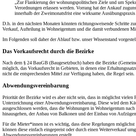
„Zur Flankierung der wohnungspolitischen Ziele und um Spekula
Verordnungen erlassen werden. Vorrang hat der Ankauf zugunst
innerhalb der Zweimonatsfrist eine wirksame Ausübungspraxis 
D.h. in den nächsten Monaten könnten richtungsweisende Schritte zu
Verkauf, Aufteilung in Wohneigentum und die damit verbundenen Mi
Im Folgenden soll daher der Ablauf bzw. unser Wissenstand vorgestel
Das Vorkaufsrecht durch die Bezirke
Nach dem § 24 BauGB (Baugesetzbuch) haben die Bezirke (Gemeinden)
möglich, das Vorkaufsrecht in Gebieten, in denen eine Erhaltungssa
nicht die entsprechenden Mittel zur Verfügung haben, die Regel sein.
Abwendungsvereinbarung
Priorität der Bezirke wird es aber nicht sein, dass in möglichst vi
Unterzeichnung einer Abwendungsvereinbarung. Diese wird dem Käufe
ausgeschlossen werden, dass die Wohnungen in Wohneigentum nach 
hinausgehen, der Anbau von Balkonen und der Einbau von Aufzügen a
Für die Mieter*innen ist es wichtig, dass diese Regelungen möglichs
können diese einfach eingepreist oder durch einen Weiterverkauf um
Abwendungsvereinbarungen erstellt.