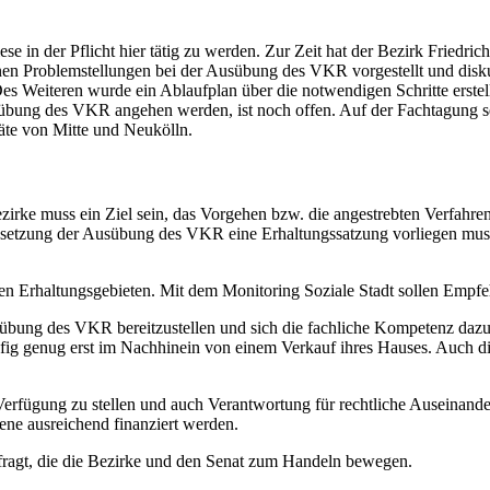
se in der Pflicht hier tätig zu werden. Zur Zeit hat der Bezirk Friedr
nen Problemstellungen bei der Ausübung des VKR vorgestellt und disku
 Des Weiteren wurde ein Ablaufplan über die notwendigen Schritte erst
sübung des VKR angehen werden, ist noch offen. Auf der Fachtagung se
räte von Mitte und Neukölln.
irke muss ein Ziel sein, das Vorgehen bzw. die angestrebten Verfahre
aussetzung der Ausübung des VKR eine Erhaltungssatzung vorliegen muss
alen Erhaltungsgebieten. Mit dem Monitoring Soziale Stadt sollen Em
bung des VKR bereitzustellen und sich die fachliche Kompetenz dazu zu
äufig genug erst im Nachhinein von einem Verkauf ihres Hauses. Auch d
Verfügung zu stellen und auch Verantwortung für rechtliche Auseinan
ne ausreichend finanziert werden.
efragt, die die Bezirke und den Senat zum Handeln bewegen.