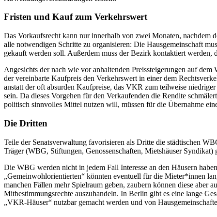
Fristen und Kauf zum Verkehrswert
Das Vorkaufsrecht kann nur innerhalb von zwei Monaten, nachdem dem
alle notwendigen Schritte zu organisieren: Die Hausgemeinschaft mu
gekauft werden soll. Außerdem muss der Bezirk kontaktiert werden,
Angesichts der nach wie vor anhaltenden Preissteigerungen auf dem
der vereinbarte Kaufpreis den Verkehrswert in einer dem Rechtsverkeh
anstatt der oft absurden Kaufpreise, das VKR zum teilweise niedri
sein. Da dieses Vorgehen für den Verkaufenden die Rendite schmälert
politisch sinnvolles Mittel nutzen will, müssen für die Übernahme ein
Die Dritten
Teile der Senatsverwaltung favorisieren als Dritte die städtischen W
Träger (WBG, Stiftungen, Genossenschaften, Mietshäuser Syndikat) g
Die WBG werden nicht in jedem Fall Interesse an den Häusern haben 
„Gemeinwohlorientierten“ könnten eventuell für die Mieter*innen lan
manchen Fällen mehr Spielraum geben, zaubern können diese aber au
Mitbestimmungsrechte auszuhandeln. In Berlin gibt es eine lange Ge
„VKR-Häuser“ nutzbar gemacht werden und von Hausgemeinschaften