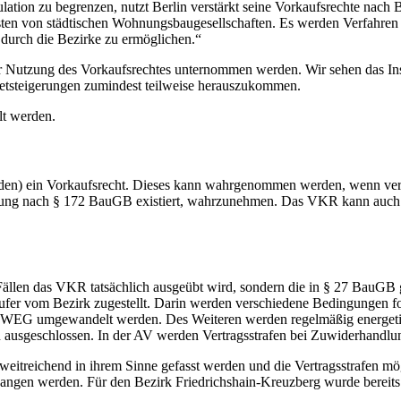
tion zu begrenzen, nutzt Berlin verstärkt seine Vorkaufsrechte nach B
en von städtischen Wohnungsbaugesellschaften. Es werden Verfahren en
durch die Bezirke zu ermöglichen.“
r Nutzung des Vorkaufsrechtes unternommen werden. Wir sehen das Inst
etsteigerungen zumindest teilweise herauszukommen.
lt werden.
 ein Vorkaufsrecht. Dieses kann wahrgenommen werden, wenn verschie
tzung nach § 172 BauGB existiert, wahrzunehmen. Das VKR kann auch z
elen Fällen das VKR tatsächlich ausgeübt wird, sondern die in § 27 Ba
r vom Bezirk zugestellt. Darin werden verschiedene Bedingungen form
WEG umgewandelt werden. Des Weiteren werden regelmäßig energetisch
usgeschlossen. In der AV werden Vertragsstrafen bei Zuwiderhandlun
t weitreichend in ihrem Sinne gefasst werden und die Vertragsstrafen m
gangen werden. Für den Bezirk Friedrichshain-Kreuzberg wurde bereits