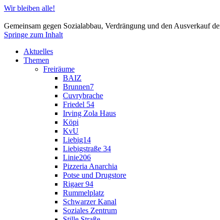
Wir bleiben alle!
Gemeinsam gegen Sozialabbau, Verdrängung und den Ausverkauf der
Springe zum Inhalt
Aktuelles
Themen
Freiräume
BAIZ
Brunnen7
Cuvrybrache
Friedel 54
Irving Zola Haus
Köpi
KvU
Liebig14
Liebigstraße 34
Linie206
Pizzeria Anarchia
Potse und Drugstore
Rigaer 94
Rummelplatz
Schwarzer Kanal
Soziales Zentrum
Stille Straße