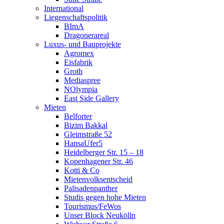
International
Liegenschaftspolitik
BImA
Dragonerareal
Luxus- und Bauprojekte
Agromex
Eisfabrik
Groth
Mediaspree
NOlympia
East Side Gallery
Mieten
Belforter
Bizim Bakkal
Gleimstraße 52
HansaUfer5
Heidelberger Str. 15 – 18
Kopenhagener Str. 46
Kotti & Co
Mietenvolksentscheid
Palisadenpanther
Studis gegen hohe Mieten
Tourismus/FeWos
Unser Block Neukölln