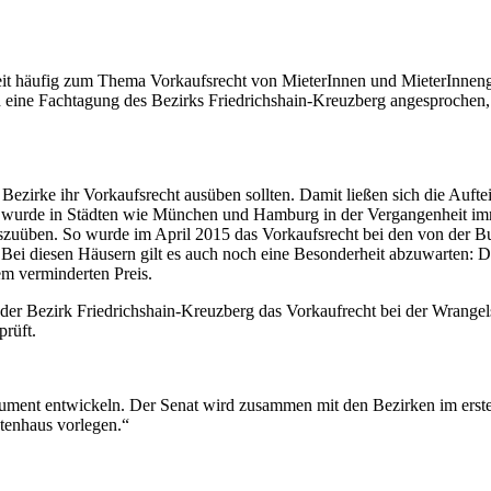
Zeit häufig zum Thema Vorkaufsrecht von MieterInnen und MieterInneng
ine Fachtagung des Bezirks Friedrichshain-Kreuzberg angesprochen, d
r Bezirke ihr Vorkaufsrecht ausüben sollten. Damit ließen sich die Auf
 wurde in Städten wie München und Hamburg in der Vergangenheit imme
uszuüben. So wurde im April 2015 das Vorkaufsrecht bei den von der 
ei diesen Häusern gilt es auch noch eine Besonderheit abzuwarten: D
em verminderten Preis.
der Bezirk Friedrichshain-Kreuzberg das Vorkaufrecht bei der Wrangel
prüft.
trument entwickeln. Der Senat wird zusammen mit den Bezirken im erst
tenhaus vorlegen.“