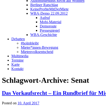
Aktionsbuendnis Recht auf Wohnen
Berliner Ratschlag
KeineProfiteMitDerMiete
WBA-Demo 22.09.2012
Aufruf
Mobi-Material
Demoroute
Pressespiegel
WBA-Geschichte
Debatten
#holmbleibt
Mieter*innen-Bewegung
Mietenvolksentscheid
Multimedia
Termine
Karte
Kontakt
Schlagwort-Archive:
Senat
Das Vorkaufsrecht – Ein Rundbrief für Mi
Posted on
10. April 2017