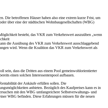
. Die betroffenen Häuser haben also eine extrem kurze Frist, um
 oder über eine der städtischen Wohnbaugesellschaften (WBG)
e Möglichkeit besteht, das VKR zum Verkehrswert auszuüben „wenn
ichkeit
ten kann die Ausübung des VKR zum Verkehrswert ausschlaggebend
gegangen wird. Wenn die Koalition das VKR zum Verkehrswert als
ll sein, dass die Dritten aus einem Pool gemeinwohlorientierter
reits einen solchen Interessentenpool aufbauen.
tabilität der Ankäufe erfüllen sollen. Die
tungsmöglichkeiten anbieten. Bezüglich des Kaufpreises kann es in
 versuchen mit den WBG umfangreichere Selbstverwaltungs- und
m einer WBG befinden. Diese Erfahrungen müssen für die neuen