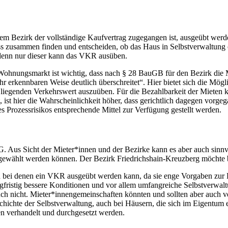
 Bezirk der vollständige Kaufvertrag zugegangen ist, ausgeübt werden
ss zusammen finden und entscheiden, ob das Haus in Selbstverwaltung
 denn nur dieser kann das VKR ausüben.
 Wohnungsmarkt ist wichtig, dass nach § 28 BauGB für den Bezirk di
r erkennbaren Weise deutlich überschreitet“. Hier bietet sich die Mögl
ger liegenden Verkehrswert auszuüben. Für die Bezahlbarkeit der Mie
, ist hier die Wahrscheinlichkeit höher, dass gerichtlich dagegen vor
es Prozessrisikos entsprechende Mittel zur Verfügung gestellt werden.
BG. Aus Sicht der Mieter*innen und der Bezirke kann es aber auch sinnvo
ewählt werden können. Der Bezirk Friedrichshain-Kreuzberg möchte be
bei denen ein VKR ausgeübt werden kann, da sie enge Vorgaben zur Ren
gfristig bessere Konditionen und vor allem umfangreiche Selbstverwal
ch nicht. Mieter*innengemeinschaften könnten und sollten aber auch
schichte der Selbstverwaltung, auch bei Häusern, die sich im Eigentu
 verhandelt und durchgesetzt werden.