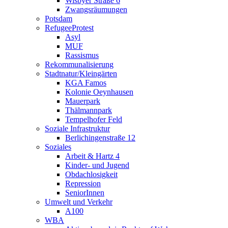
Wisbyer Straße 6
Zwangsräumungen
Potsdam
RefugeeProtest
Asyl
MUF
Rassismus
Rekommunalisierung
Stadtnatur/Kleingärten
KGA Famos
Kolonie Oeynhausen
Mauerpark
Thälmannpark
Tempelhofer Feld
Soziale Infrastruktur
Berlichingenstraße 12
Soziales
Arbeit & Hartz 4
Kinder- und Jugend
Obdachlosigkeit
Repression
SeniorInnen
Umwelt und Verkehr
A100
WBA