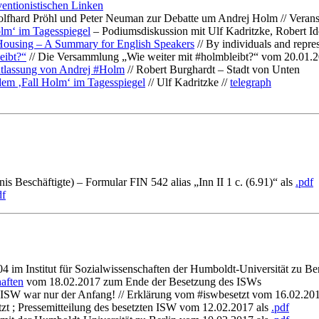
ventionistischen Linken
lfhard Pröhl und Peter Neuman zur Debatte um Andrej Holm // Veranst
lm‘ im Tagesspiegel
– Podiumsdiskussion mit Ulf Kadritzke, Robert I
r Housing – A Summary for English Speakers
// By individuals and repres
eibt?“
// Die Versammlung „Wie weiter mit #holmbleibt?“ vom 20.01.
 Entlassung von Andrej #Holm
// Robert Burghardt – Stadt von Unten
m ‚Fall Holm‘ im Tagesspiegel
// Ulf Kadritzke //
telegraph
 Beschäftigte) – Formular FIN 542 alias „Inn II 1 c. (6.91)“ als
.pdf
df
4 im Institut für Sozialwissenschaften der Humboldt-Universität zu B
aften
vom 18.02.2017 zum Ende der Besetzung des ISWs
: ISW war nur der Anfang! // Erklärung vom #iswbesetzt vom 16.02.20
etzt ; Pressemitteilung des besetzten ISW vom 12.02.2017 als
.pdf