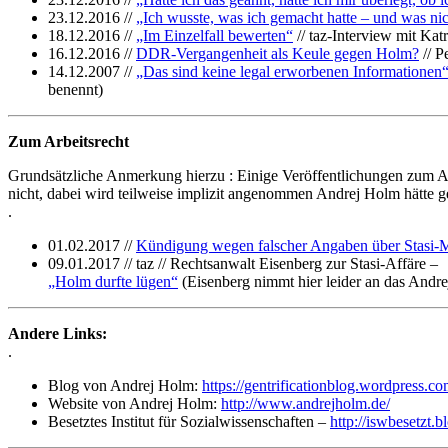
23.12.2016 //
„Ich wusste, was ich gemacht hatte – und was ni
18.12.2016 //
„Im Einzelfall bewerten“
// taz-Interview mit Ka
16.12.2016 //
DDR-Vergangenheit als Keule gegen Holm?
// P
14.12.2007 //
„Das sind keine legal erworbenen Informationen
benennt)
Zum Arbeitsrecht
Grundsätzliche Anmerkung hierzu : Einige Veröffentlichungen zum A
nicht, dabei wird teilweise implizit angenommen Andrej Holm hätte ge
.
01.02.2017 //
Kündigung wegen falscher Angaben über Stasi-M
09.01.2017 // taz // Rechtsanwalt Eisenberg zur Stasi-Affäre –
„Holm durfte lügen“
(Eisenberg nimmt hier leider an das Andre
Andere Links:
.
Blog von Andrej Holm:
https://gentrificationblog.wordpress.co
Website von Andrej Holm:
http://www.andrejholm.de/
Besetztes Institut für Sozialwissenschaften –
http://iswbesetzt.b