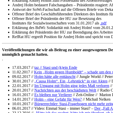
Erklärung Andrej Holms zum Fortbestand des Arbeitsvertrages
Andrej Holm bedauert Falschangaben – Präsidentin reagiert: 
Antwort der SoWi-Fachschaft auf die Offenen Briefe von Dekana
Offener Brief des Geschäftsführenden Direktors des Instituts 
Offener Brief der Präsidentin der HU zur Besetzung des
Institutes für Sozialwissenschaften vom 31.01.2017 als
.pdf
Erklärung des BdWi: Solidarität mit Andrej Holm! vom 26.01.2
Erklärung der Präsidentin der HU zur Beendigung des Arbeits
RefRat HU ergreift Position für Andrej Holm und spricht von 
Veröffentlichungen die wir als Beitrag zu einer ausgewogenen De
unmöglich gemacht hatten.
.
17.03.2017 //
taz // Stasi und (k)ein Ende
11.02.2017 //
Kein „Holm gegen Humboldt“ – schade um den s
09.02.2017 //
Holm hätte alle enttäuscht
// Jungle World // Pet
30.01.2017 //
„Causa Holm“. Ein „Lehrstück“ in vier Akten
// 
22.01.2017 //
Im Umgang mit Holm ging jedes Maß verloren
//
20.01.2017 //
Nachrichten aus der beschädigten Welt
// Radio C
16.01.2017 //
Es bleiben nur Verlierer
// Zeit-Online // Marion 
14.01.2017 //
Holm – eine Gefahr für Wen?
// Michail Nelken
10.01.2017 //
Bürgerrechtler: Stasi-Fragebogen nicht mehr zei
06.01.2017 // Video: Einmal Stasi – immer Stasi? –
Der „Fall A
23.12.2016 //
„Hätte ich das geahnt, hätte ich mir überlegt, ob