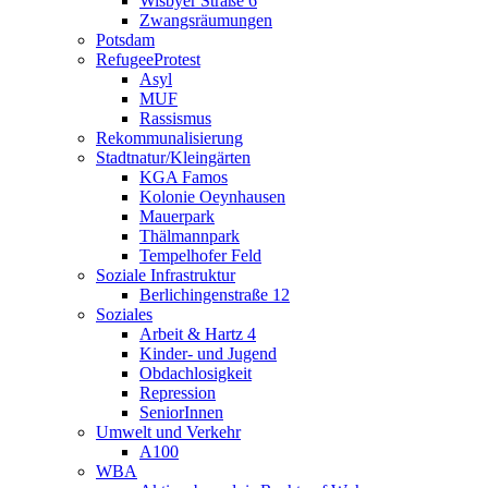
Wisbyer Straße 6
Zwangsräumungen
Potsdam
RefugeeProtest
Asyl
MUF
Rassismus
Rekommunalisierung
Stadtnatur/Kleingärten
KGA Famos
Kolonie Oeynhausen
Mauerpark
Thälmannpark
Tempelhofer Feld
Soziale Infrastruktur
Berlichingenstraße 12
Soziales
Arbeit & Hartz 4
Kinder- und Jugend
Obdachlosigkeit
Repression
SeniorInnen
Umwelt und Verkehr
A100
WBA