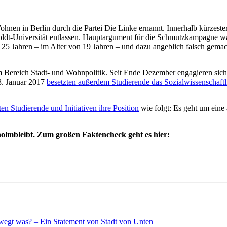
en in Berlin durch die Partei Die Linke ernannt. Innerhalb kürzest
boldt-Universität entlassen. Hauptargument für die Schmutzkampagne
ber 25 Jahren – im Alter von 19 Jahren – und dazu angeblich falsch gem
im Bereich Stadt- und Wohnpolitik. Seit Ende Dezember engagieren sich
8. Januar 2017
besetzten außerdem Studierende das Sozialwissenschaftl
ten Studierende und Initiativen ihre Position
wie folgt: Es geht um eine 
olmbleibt. Zum großen Faktencheck geht es hier:
gt was? – Ein Statement von Stadt von Unten