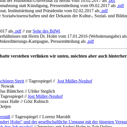
 mit der Humboldt-Universität zu Berlin vom 10.02.2017 als
.pdf
Abmahnung statt Kündigung, Pressemitteilung vom 09.02.2017 als
.pdf
t, Institutsleitung und Präsidentin vom 02.02.2017 als
.pdf
für Sozialwissenschaften und der Dekanin der Kultur-, Sozial- und Bil
017 als
.pdf
// zur
Seite des BdWi
verhältnisses mit Herrn Dr. Holm vom 17.01.2016 (Websitenangabe) al
Diskreditierungs-Kampagne, Pressemitteilung als
.pdf
batte verstehen verlinken wir unten, möchten aber auch hinterhers
chönen Streit
// Tagesspiegel //
Jost Müller-Neuhof
er Nowak
Das Blättchen // Ulrike Steglich
 Tagesspiegel //
Jost Müller-Neuhof
orax Halle // Götz Rubisch
Detjen
tgemäß
// Tagesspiegel // Lorenz Maroldt
ndrej Holm“ und der gesellschaftliche Umgang mit der jüngsten Verga
 ich den Job mache“
// Interview mit Andrej Holm in Zeit Online