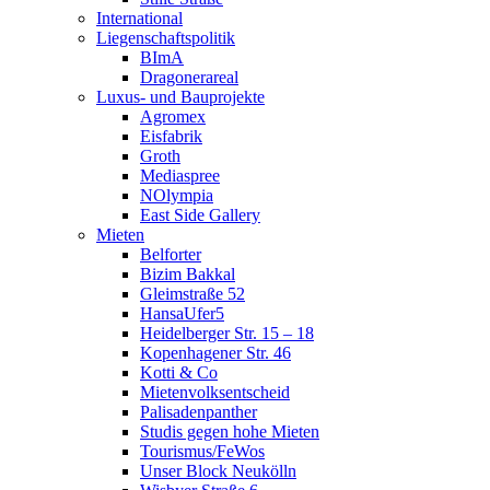
International
Liegenschaftspolitik
BImA
Dragonerareal
Luxus- und Bauprojekte
Agromex
Eisfabrik
Groth
Mediaspree
NOlympia
East Side Gallery
Mieten
Belforter
Bizim Bakkal
Gleimstraße 52
HansaUfer5
Heidelberger Str. 15 – 18
Kopenhagener Str. 46
Kotti & Co
Mietenvolksentscheid
Palisadenpanther
Studis gegen hohe Mieten
Tourismus/FeWos
Unser Block Neukölln