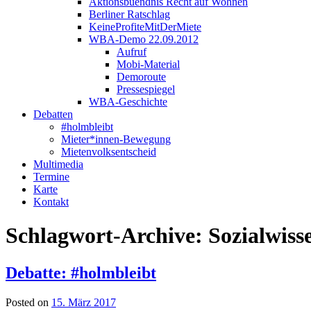
Aktionsbuendnis Recht auf Wohnen
Berliner Ratschlag
KeineProfiteMitDerMiete
WBA-Demo 22.09.2012
Aufruf
Mobi-Material
Demoroute
Pressespiegel
WBA-Geschichte
Debatten
#holmbleibt
Mieter*innen-Bewegung
Mietenvolksentscheid
Multimedia
Termine
Karte
Kontakt
Schlagwort-Archive:
Sozialwisse
Debatte: #holmbleibt
Posted on
15. März 2017