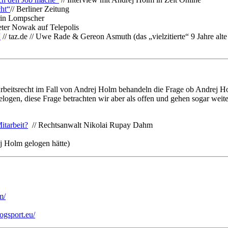
cht“
// Berliner Zeitung
trin Lompscher
eter Nowak auf Telepolis
“
// taz.de // Uwe Rade & Gereon Asmuth (das „vielzitierte“ 9 Jahre alt
rbeitsrecht im Fall von Andrej Holm behandeln die Frage ob Andrej H
logen, diese Frage betrachten wir aber als offen und gehen sogar weit
itarbeit?
// Rechtsanwalt Nikolai Rupay Dahm
j Holm gelogen hätte)
m/
logsport.eu/