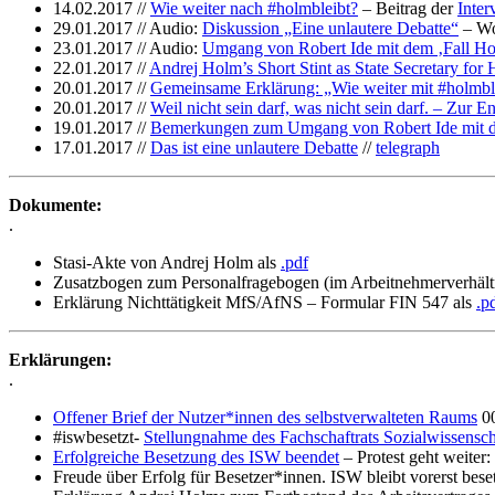
14.02.2017 //
Wie weiter nach #holmbleibt?
– Beitrag der
Inter
29.01.2017 // Audio:
Diskussion „Eine unlautere Debatte“
– Wo
23.01.2017 // Audio:
Umgang von Robert Ide mit dem ‚Fall Ho
22.01.2017 //
Andrej Holm’s Short Stint as State Secretary fo
20.01.2017 //
Gemeinsame Erklärung: „Wie weiter mit #holmbl
20.01.2017 //
Weil nicht sein darf, was nicht sein darf. – Zur
19.01.2017 //
Bemerkungen zum Umgang von Robert Ide mit de
17.01.2017 //
Das ist eine unlautere Debatte
//
telegraph
Dokumente:
.
Stasi-Akte von Andrej Holm als
.pdf
Zusatzbogen zum Personalfragebogen (im Arbeitnehmerverhältnis
Erklärung Nichttätigkeit MfS/AfNS – Formular FIN 547 als
.p
Erklärungen:
.
Offener Brief der Nutzer*innen des selbstverwalteten Raums
00
#iswbesetzt-
Stellungnahme des Fachschaftrats Sozialwissensch
Erfolgreiche Besetzung des ISW beendet
– Protest geht weiter
Freude über Erfolg für Besetzer*innen. ISW bleibt vorerst bes