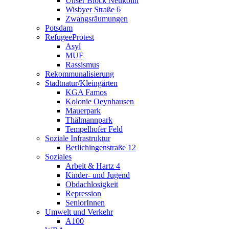
Unser Block Neukölln
Wisbyer Straße 6
Zwangsräumungen
Potsdam
RefugeeProtest
Asyl
MUF
Rassismus
Rekommunalisierung
Stadtnatur/Kleingärten
KGA Famos
Kolonie Oeynhausen
Mauerpark
Thälmannpark
Tempelhofer Feld
Soziale Infrastruktur
Berlichingenstraße 12
Soziales
Arbeit & Hartz 4
Kinder- und Jugend
Obdachlosigkeit
Repression
SeniorInnen
Umwelt und Verkehr
A100