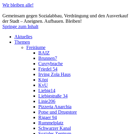
Wir bleiben alle!
Gemeinsam gegen Sozialabbau, Verdrängung und den Ausverkauf
der Stadt – Aneignen. Aufbauen. Bleiben!
Springe zum Inhalt
Aktuelles
Themen
Freiräume
BAIZ
Brunnen7
Cuvrybrache
Friedel 54
Irving Zola Haus
Köpi
KvU
Liebig14
Liebigstraße 34
Linie206
Pizzeria Anarchia
Potse und Drugstore
Rigaer 94
Rummelplatz
Schwarzer Kanal
Soziales Zentrum