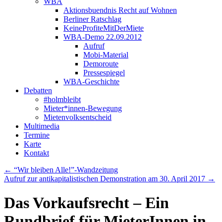
WBA
Aktionsbuendnis Recht auf Wohnen
Berliner Ratschlag
KeineProfiteMitDerMiete
WBA-Demo 22.09.2012
Aufruf
Mobi-Material
Demoroute
Pressespiegel
WBA-Geschichte
Debatten
#holmbleibt
Mieter*innen-Bewegung
Mietenvolksentscheid
Multimedia
Termine
Karte
Kontakt
←
“Wir bleiben Alle!”-Wandzeitung
Aufruf zur antikapitalistischen Demonstration am 30. April 2017
→
Das Vorkaufsrecht – Ein
Rundbrief für MieterInnen in