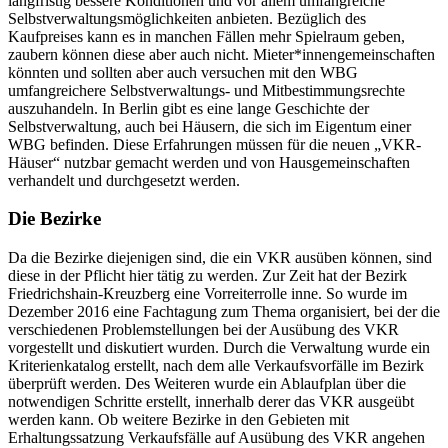
langfristig bessere Konditionen und vor allem umfangreiche
Selbstverwaltungsmöglichkeiten anbieten. Bezüglich des
Kaufpreises kann es in manchen Fällen mehr Spielraum geben,
zaubern können diese aber auch nicht. Mieter*innengemeinschaften
könnten und sollten aber auch versuchen mit den WBG
umfangreichere Selbstverwaltungs- und Mitbestimmungsrechte
auszuhandeln. In Berlin gibt es eine lange Geschichte der
Selbstverwaltung, auch bei Häusern, die sich im Eigentum einer
WBG befinden. Diese Erfahrungen müssen für die neuen „VKR-
Häuser“ nutzbar gemacht werden und von Hausgemeinschaften
verhandelt und durchgesetzt werden.
Die Bezirke
Da die Bezirke diejenigen sind, die ein VKR ausüben können, sind
diese in der Pflicht hier tätig zu werden. Zur Zeit hat der Bezirk
Friedrichshain-Kreuzberg eine Vorreiterrolle inne. So wurde im
Dezember 2016 eine Fachtagung zum Thema organisiert, bei der die
verschiedenen Problemstellungen bei der Ausübung des VKR
vorgestellt und diskutiert wurden. Durch die Verwaltung wurde ein
Kriterienkatalog erstellt, nach dem alle Verkaufsvorfälle im Bezirk
überprüft werden. Des Weiteren wurde ein Ablaufplan über die
notwendigen Schritte erstellt, innerhalb derer das VKR ausgeübt
werden kann. Ob weitere Bezirke in den Gebieten mit
Erhaltungssatzung Verkaufsfälle auf Ausübung des VKR angehen