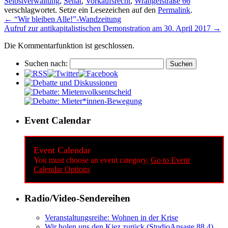
Selbstverwaltung
,
Senat
,
Vorkaufsrecht
,
Wrangelstraße 66
verschlagwortet. Setze ein Lesezeichen auf den
Permalink
.
←
“Wir bleiben Alle!”-Wandzeitung
Aufruf zur antikapitalistischen Demonstration am 30. April 2017
→
Die Kommentarfunktion ist geschlossen.
Suchen nach:
Event Calendar
Event Calendar
You must choose an event category.
Go to Event
Calendar Options
Radio/Video-Sendereihen
Veranstaltungsreihe: Wohnen in der Krise
Wir holen uns den Kiez zurück (StudioAnsage 88,4)