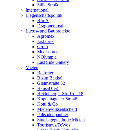
Stille Straße
International
Liegenschaftspolitik
BImA
Dragonerareal
Luxus- und Bauprojekte
Agromex
Eisfabrik
Groth
Mediaspree
NOlympia
East Side Gallery
Mieten
Belforter
Bizim Bakkal
Gleimstraße 52
HansaUfer5
Heidelberger Str. 15 – 18
Kopenhagener Str. 46
Kotti & Co
Mietenvolksentscheid
Palisadenpanther
Studis gegen hohe Mieten
Tourismus/FeWos