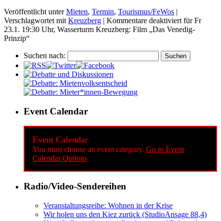
Veröffentlicht unter
Mieten
,
Termin
,
Tourismus/FeWos
|
Verschlagwortet mit
Kreuzberg
|
Kommentare deaktiviert
für Fr
23.1. 19:30 Uhr, Wasserturm Kreuzberg: Film „Das Venedig-
Prinzip“
Suchen nach:
Event Calendar
Event Calendar
You must choose an event category.
Go to Event
Calendar Options
Radio/Video-Sendereihen
Veranstaltungsreihe: Wohnen in der Krise
Wir holen uns den Kiez zurück (StudioAnsage 88,4)