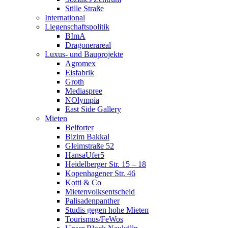
Stille Straße
International
Liegenschaftspolitik
BImA
Dragonerareal
Luxus- und Bauprojekte
Agromex
Eisfabrik
Groth
Mediaspree
NOlympia
East Side Gallery
Mieten
Belforter
Bizim Bakkal
Gleimstraße 52
HansaUfer5
Heidelberger Str. 15 – 18
Kopenhagener Str. 46
Kotti & Co
Mietenvolksentscheid
Palisadenpanther
Studis gegen hohe Mieten
Tourismus/FeWos