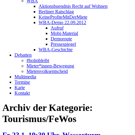
WBA
Aktionsbuendnis Recht auf Wohnen
Berliner Ratschlag
KeineProfiteMitDerMiete
WBA-Demo 22.09.2012
Aufruf
Mobi-Material
Demoroute
Pressespiegel
WBA-Geschichte
Debatten
#holmbleibt
Mieter*innen-Bewegung
Mietenvolksentscheid
Multimedia
Termine
Karte
Kontakt
Archiv der Kategorie:
Tourismus/FeWos
Fr 23.1. 19:30 Uhr, Wasserturm