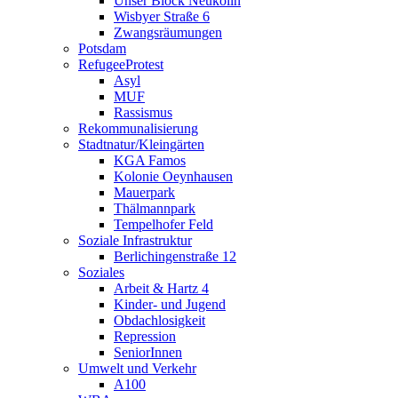
Unser Block Neukölln
Wisbyer Straße 6
Zwangsräumungen
Potsdam
RefugeeProtest
Asyl
MUF
Rassismus
Rekommunalisierung
Stadtnatur/Kleingärten
KGA Famos
Kolonie Oeynhausen
Mauerpark
Thälmannpark
Tempelhofer Feld
Soziale Infrastruktur
Berlichingenstraße 12
Soziales
Arbeit & Hartz 4
Kinder- und Jugend
Obdachlosigkeit
Repression
SeniorInnen
Umwelt und Verkehr
A100