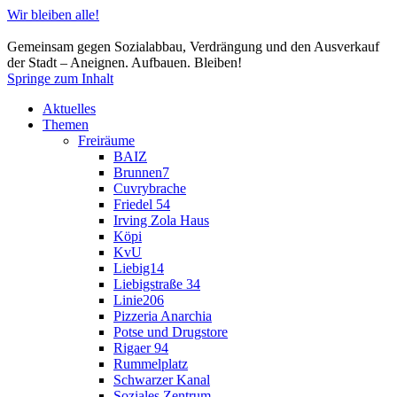
Wir bleiben alle!
Gemeinsam gegen Sozialabbau, Verdrängung und den Ausverkauf
der Stadt – Aneignen. Aufbauen. Bleiben!
Springe zum Inhalt
Aktuelles
Themen
Freiräume
BAIZ
Brunnen7
Cuvrybrache
Friedel 54
Irving Zola Haus
Köpi
KvU
Liebig14
Liebigstraße 34
Linie206
Pizzeria Anarchia
Potse und Drugstore
Rigaer 94
Rummelplatz
Schwarzer Kanal
Soziales Zentrum