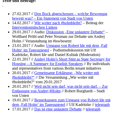
Texte und Beiträge:
.
27.02.2017 //
Den Bock abgeschossen – welche Bewegung
bewegt was? – Ein Statement von Stadt von Unten
14.02.2017 //
Wie weiter nach #holmbleibt?
– Beitrag der
Interventionistischen Linken
29.01.2017 // Audio:
Diskussion „Eine unlautere Debatte“
–
Wolfhard Pröhl und Peter Neuman zur Debatte um Andrej
Holm // Veranstaltung im #iswbesetzt
23.01.2017 // Audio:
Umgang von Robert Ide mit dem ‚Fall
Holm‘ im Tagesspiegel
– Podiumsdiskussion mit Ulf
Kadritzke, Robert Ide und Daniel Kubiak (Moderation)
22.01.2017 //
Andrej Holm’s Short Stint as State Secretary for
Housing – A Summary for English Speakers
// By individuals
and representatives from various Berlin tenant initiatives
20.01.2017 //
Gemeinsame Erklärung: „Wie weiter mit
#holmbleibt?“
// Die Versammlung „Wie weiter mit
#holmbleibt?“ vom 20.01.2017
20.01.2017 //
Weil nicht sein darf, was nicht sein darf. – Zur
Entlassung von Andrej #Holm
// Robert Burghardt – Stadt
von Unten
19.01.2017 //
Bemerkungen zum Umgang von Robert Ide mit
dem ‚Fall Holm‘ im Tagesspiegel
// Ulf Kadritzke //
telegraph
17.01.2017 //
Das ist eine unlautere Debatte
//
telegraph