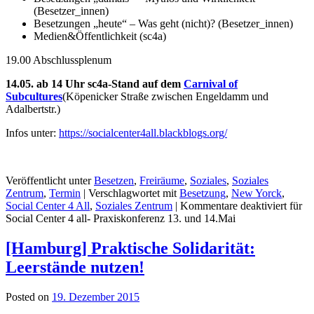
(Besetzer_innen)
Besetzungen „heute“ – Was geht (nicht)? (Besetzer_innen)
Medien&Öffentlichkeit (sc4a)
19.00 Abschlussplenum
14.05. ab 14 Uhr sc4a-Stand auf dem
Carnival of
Subcultures
(Köpenicker Straße zwischen Engeldamm und
Adalbertstr.)
Infos unter:
https://socialcenter4all.blackblogs.org/
Veröffentlicht unter
Besetzen
,
Freiräume
,
Soziales
,
Soziales
Zentrum
,
Termin
|
Verschlagwortet mit
Besetzung
,
New Yorck
,
Social Center 4 All
,
Soziales Zentrum
|
Kommentare deaktiviert
für
Social Center 4 all- Praxiskonferenz 13. und 14.Mai
[Hamburg] Praktische Solidarität:
Leerstände nutzen!
Posted on
19. Dezember 2015