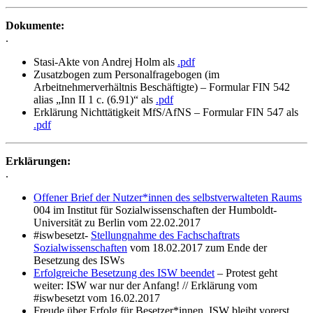
Dokumente:
.
Stasi-Akte von Andrej Holm als
.pdf
Zusatzbogen zum Personalfragebogen (im
Arbeitnehmerverhältnis Beschäftigte) – Formular FIN 542
alias „Inn II 1 c. (6.91)“ als
.pdf
Erklärung Nichttätigkeit MfS/AfNS – Formular FIN 547 als
.pdf
Erklärungen:
.
Offener Brief der Nutzer*innen des selbstverwalteten Raums
004 im Institut für Sozialwissenschaften der Humboldt-
Universität zu Berlin vom 22.02.2017
#iswbesetzt-
Stellungnahme des Fachschaftrats
Sozialwissenschaften
vom 18.02.2017 zum Ende der
Besetzung des ISWs
Erfolgreiche Besetzung des ISW beendet
– Protest geht
weiter: ISW war nur der Anfang! // Erklärung vom
#iswbesetzt vom 16.02.2017
Freude über Erfolg für Besetzer*innen. ISW bleibt vorerst