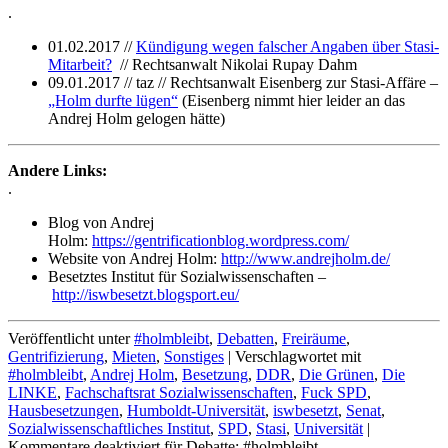
.
01.02.2017 //
Kündigung wegen falscher Angaben über Stasi-
Mitarbeit?
// Rechtsanwalt Nikolai Rupay Dahm
09.01.2017 // taz // Rechtsanwalt Eisenberg zur Stasi-Affäre –
„Holm durfte lügen“
(Eisenberg nimmt hier leider an das
Andrej Holm gelogen hätte)
Andere Links:
.
Blog von Andrej
Holm:
https://gentrificationblog.wordpress.com/
Website von Andrej Holm:
http://www.andrejholm.de/
Besetztes Institut für Sozialwissenschaften –
http://iswbesetzt.blogsport.eu/
Veröffentlicht unter
#holmbleibt
,
Debatten
,
Freiräume
,
Gentrifizierung
,
Mieten
,
Sonstiges
|
Verschlagwortet mit
#holmbleibt
,
Andrej Holm
,
Besetzung
,
DDR
,
Die Grünen
,
Die
LINKE
,
Fachschaftsrat Sozialwissenschaften
,
Fuck SPD
,
Hausbesetzungen
,
Humboldt-Universität
,
iswbesetzt
,
Senat
,
Sozialwissenschaftliches Institut
,
SPD
,
Stasi
,
Universität
|
Kommentare deaktiviert
für Debatte: #holmbleibt