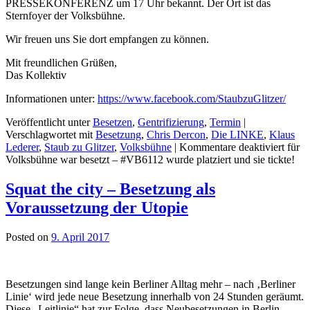
PRESSEKONFERENZ um 17 Uhr bekannt. Der Ort ist das
Sternfoyer der Volksbühne.
Wir freuen uns Sie dort empfangen zu können.
Mit freundlichen Grüßen,
Das Kollektiv
Informationen unter:
https://www.facebook.com/StaubzuGlitzer/
Veröffentlicht unter
Besetzen
,
Gentrifizierung
,
Termin
|
Verschlagwortet mit
Besetzung
,
Chris Dercon
,
Die LINKE
,
Klaus
Lederer
,
Staub zu Glitzer
,
Volksbühne
|
Kommentare deaktiviert
für
Volksbühne war besetzt – #VB6112 wurde platziert und sie tickte!
Squat the city – Besetzung als
Voraussetzung der Utopie
Posted on
9. April 2017
Besetzungen sind lange kein Berliner Alltag mehr – nach ‚Berliner
Linie‘ wird jede neue Besetzung innerhalb von 24 Stunden geräumt.
Diese „Leitlinie“ hat zur Folge, dass Neubesetzungen in Berlin