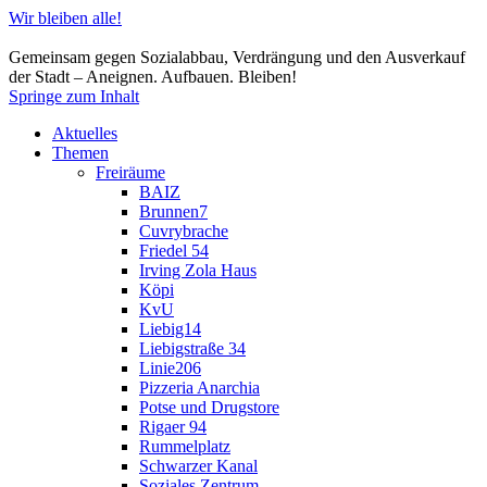
Wir bleiben alle!
Gemeinsam gegen Sozialabbau, Verdrängung und den Ausverkauf
der Stadt – Aneignen. Aufbauen. Bleiben!
Springe zum Inhalt
Aktuelles
Themen
Freiräume
BAIZ
Brunnen7
Cuvrybrache
Friedel 54
Irving Zola Haus
Köpi
KvU
Liebig14
Liebigstraße 34
Linie206
Pizzeria Anarchia
Potse und Drugstore
Rigaer 94
Rummelplatz
Schwarzer Kanal
Soziales Zentrum