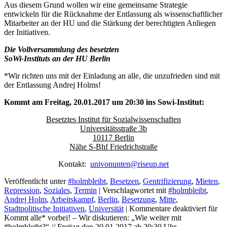
Aus diesem Grund wollen wir eine gemeinsame Strategie
entwickeln für die Rücknahme der Entlassung als wissenschaftlicher
Mitarbeiter an der HU und die Stärkung der berechtigten Anliegen
der Initiativen.
Die Vollversammlung des besetzten
SoWi-Instituts an der HU Berlin
*Wir richten uns mit der Einladung an alle, die unzufrieden sind mit
der Entlassung Andrej Holms!
Kommt am Freitag, 20.01.2017 um 20:30 ins Sowi-Institut:
Besetztes Institut für Sozialwissenschaften
Universitätsstraße 3b
10117 Berlin
Nähe S-Bhf Friedrichstraße
Kontakt:
univonunten@riseup.net
Veröffentlicht unter
#holmbleibt
,
Besetzen
,
Gentrifizierung
,
Mieten
,
Repression
,
Soziales
,
Termin
|
Verschlagwortet mit
#holmbleibt
,
Andrej Holm
,
Arbeitskampf
,
Berlin
,
Besetzung
,
Mitte
,
Stadtpolitische Initiativen
,
Universität
|
Kommentare deaktiviert
für
Kommt alle* vorbei! – Wir diskutieren: „Wie weiter mit
#holmbleibt?“ // Freitag den 20.01.2017 ab 20:30 Uhr