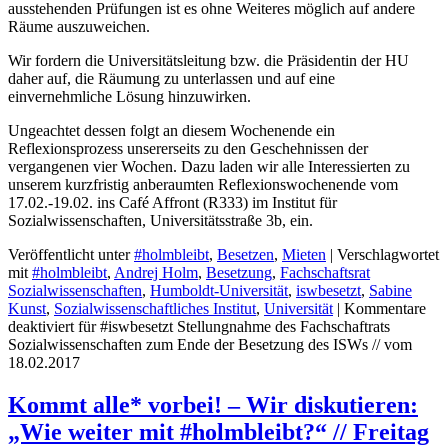
ausstehenden Prüfungen ist es ohne Weiteres möglich auf andere
Räume auszuweichen.
Wir fordern die Universitätsleitung bzw. die Präsidentin der HU
daher auf, die Räumung zu unterlassen und auf eine
einvernehmliche Lösung hinzuwirken.
Ungeachtet dessen folgt an diesem Wochenende ein
Reflexionsprozess unsererseits zu den Geschehnissen der
vergangenen vier Wochen. Dazu laden wir alle Interessierten zu
unserem kurzfristig anberaumten Reflexionswochenende vom
17.02.-19.02. ins Café Affront (R333) im Institut für
Sozialwissenschaften, Universitätsstraße 3b, ein.
Veröffentlicht unter
#holmbleibt
,
Besetzen
,
Mieten
|
Verschlagwortet
mit
#holmbleibt
,
Andrej Holm
,
Besetzung
,
Fachschaftsrat
Sozialwissenschaften
,
Humboldt-Universität
,
iswbesetzt
,
Sabine
Kunst
,
Sozialwissenschaftliches Institut
,
Universität
|
Kommentare
deaktiviert
für #iswbesetzt Stellungnahme des Fachschaftrats
Sozialwissenschaften zum Ende der Besetzung des ISWs // vom
18.02.2017
Kommt alle* vorbei! – Wir diskutieren:
„Wie weiter mit #holmbleibt?“ // Freitag