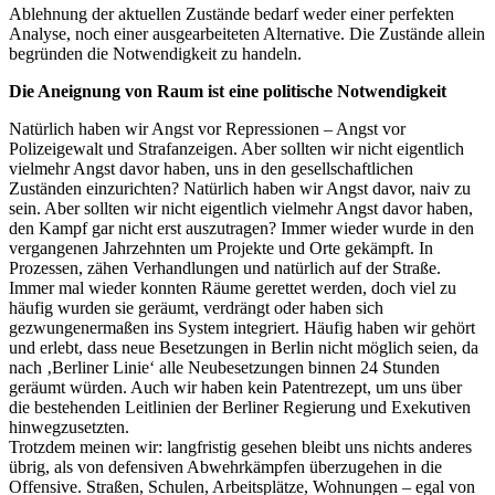
Ablehnung der aktuellen Zustände bedarf weder einer perfekten
Analyse, noch einer ausgearbeiteten Alternative. Die Zustände allein
begründen die Notwendigkeit zu handeln.
Die Aneignung von Raum ist eine politische Notwendigkeit
Natürlich haben wir Angst vor Repressionen – Angst vor
Polizeigewalt und Strafanzeigen. Aber sollten wir nicht eigentlich
vielmehr Angst davor haben, uns in den gesellschaftlichen
Zuständen einzurichten? Natürlich haben wir Angst davor, naiv zu
sein. Aber sollten wir nicht eigentlich vielmehr Angst davor haben,
den Kampf gar nicht erst auszutragen? Immer wieder wurde in den
vergangenen Jahrzehnten um Projekte und Orte gekämpft. In
Prozessen, zähen Verhandlungen und natürlich auf der Straße.
Immer mal wieder konnten Räume gerettet werden, doch viel zu
häufig wurden sie geräumt, verdrängt oder haben sich
gezwungenermaßen ins System integriert. Häufig haben wir gehört
und erlebt, dass neue Besetzungen in Berlin nicht möglich seien, da
nach ‚Berliner Linie‘ alle Neubesetzungen binnen 24 Stunden
geräumt würden. Auch wir haben kein Patentrezept, um uns über
die bestehenden Leitlinien der Berliner Regierung und Exekutiven
hinwegzusetzten.
Trotzdem meinen wir: langfristig gesehen bleibt uns nichts anderes
übrig, als von defensiven Abwehrkämpfen überzugehen in die
Offensive. Straßen, Schulen, Arbeitsplätze, Wohnungen – egal von