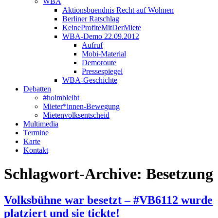
WBA
Aktionsbuendnis Recht auf Wohnen
Berliner Ratschlag
KeineProfiteMitDerMiete
WBA-Demo 22.09.2012
Aufruf
Mobi-Material
Demoroute
Pressespiegel
WBA-Geschichte
Debatten
#holmbleibt
Mieter*innen-Bewegung
Mietenvolksentscheid
Multimedia
Termine
Karte
Kontakt
Schlagwort-Archive:
Besetzung
Volksbühne war besetzt – #VB6112 wurde
platziert und sie tickte!