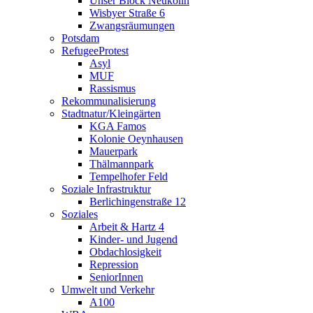
Unser Block Neukölln
Wisbyer Straße 6
Zwangsräumungen
Potsdam
RefugeeProtest
Asyl
MUF
Rassismus
Rekommunalisierung
Stadtnatur/Kleingärten
KGA Famos
Kolonie Oeynhausen
Mauerpark
Thälmannpark
Tempelhofer Feld
Soziale Infrastruktur
Berlichingenstraße 12
Soziales
Arbeit & Hartz 4
Kinder- und Jugend
Obdachlosigkeit
Repression
SeniorInnen
Umwelt und Verkehr
A100