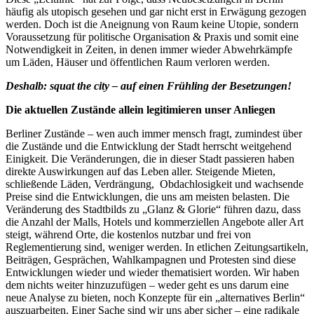
häufig als utopisch gesehen und gar nicht erst in Erwägung gezogen
werden. Doch ist die Aneignung von Raum keine Utopie, sondern
Voraussetzung für politische Organisation & Praxis und somit eine
Notwendigkeit in Zeiten, in denen immer wieder Abwehrkämpfe
um Läden, Häuser und öffentlichen Raum verloren werden.
Deshalb: squat the city – auf einen Frühling der Besetzungen!
Die aktuellen Zustände allein legitimieren unser Anliegen
Berliner Zustände – wen auch immer mensch fragt, zumindest über
die Zustände und die Entwicklung der Stadt herrscht weitgehend
Einigkeit. Die Veränderungen, die in dieser Stadt passieren haben
direkte Auswirkungen auf das Leben aller. Steigende Mieten,
schließende Läden, Verdrängung, Obdachlosigkeit und wachsende
Preise sind die Entwicklungen, die uns am meisten belasten. Die
Veränderung des Stadtbilds zu „Glanz & Glorie“ führen dazu, dass
die Anzahl der Malls, Hotels und kommerziellen Angebote aller Art
steigt, während Orte, die kostenlos nutzbar und frei von
Reglementierung sind, weniger werden. In etlichen Zeitungsartikeln,
Beiträgen, Gesprächen, Wahlkampagnen und Protesten sind diese
Entwicklungen wieder und wieder thematisiert worden. Wir haben
dem nichts weiter hinzuzufügen – weder geht es uns darum eine
neue Analyse zu bieten, noch Konzepte für ein „alternatives Berlin“
auszuarbeiten. Einer Sache sind wir uns aber sicher – eine radikale