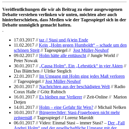
Veröffentlichungen die wir als Beitrag zu einer ausgewogenen
Debatte verstehen verlinken wir unten, möchten aber auch
hinterherschieben, dass Medien wie der Tagesspiegel sich in der
Debatte unmöglich gemacht hatten.
.
17.03.2017 //
taz // Stasi und (k)ein Ende
11.02.2017 //
Kein „Holm gegen Humboldt“ – schade um den
schönen Streit
// Tagesspiegel //
Jost Müller-Neuhof
09.02.2017 //
Holm hätte alle enttäuscht
// Jungle World //
Peter Nowak
30.01.2017 //
„Causa Holm“. Ein „Lehrstück“ in vier Akten
//
Das Blättchen // Ulrike Steglich
22.01.2017 //
Im Umgang mit Holm ging jedes Maß verloren
// Tagesspiegel //
Jost Müller-Neuhof
20.01.2017 //
Nachrichten aus der beschädigten Welt
// Radio
Corax Halle // Götz Rubisch
16.01.2017 //
Es bleiben nur Verlierer
// Zeit-Online // Marion
Detjen
14.01.2017 //
Holm – eine Gefahr für Wen?
// Michail Nelken
10.01.2017 //
Bürgerrechtler: Stasi-Fragebogen nicht mehr
zeitgemäß
// Tagesspiegel // Lorenz Maroldt
06.01.2017 // Video: Einmal Stasi – immer Stasi? –
Der „Fall
Andrej Holm“ und der gesellschaftliche Umgang mit der