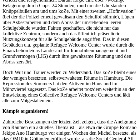
Belagerung durch Cops: 24 Stunden, rund um die Uhr standen
Knüppelbullen am und ums koZe. Mit einer zweiten „Hofinvasion“
(bei der die Polizei erneut gewaltsam den Schulfof stürmte), Lügen
über Asbestarbeiten und dem Abriss der umstehenden leeren
Schulgebäude wurden Fakten geschaffen, die nicht nur das
kollektive Zentrum, sondern auch das öffentlich präsentierte
Nutzungskonzept für alle Schulgebäude angriffen. Das in diesen
Gebäuden u.a. geplante Refugee Welcome Center wurde durch die
Finanzbehörde/das Landesamt für Immobilienmanagement und
Grundvermögen (LIG) durch ihre gewaltsame Räumung und den
Abriss zerstört.
Doch Wut und Trauer werden zu Widerstand. Das koZe bleibt eines
der wenigen besetzten, selbstverwalteten Räume in Hamburg. Die
Repression des Sommers hat den Aktiven im Haus und im
Münzviertel zugesetzt. Das koZe arbeitet trotzdem weiterhin an der
Entwickung eines Collective Refugee Welcome Centers und lädt
alle zum Mitgestalten ein.
Kämpfe organisieren!
Zahlreiche Besetzungen der letzten Zeit zeigen, dass die Aneignung
von Räumen ein aktuelles Thema ist – als etwa die Gruppe Romano
Jekipe Ano Hamburgo vor einigen Wochen den Michel besetzte, als
das OM10 in Göttingen eröffnet wurde, als die Social Center 4 All