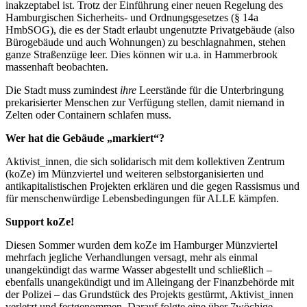
inakzeptabel ist. Trotz der Einführung einer neuen Regelung des
Hamburgischen Sicherheits- und Ordnungsgesetzes (§ 14a
HmbSOG), die es der Stadt erlaubt ungenutzte Privatgebäude (also
Bürogebäude und auch Wohnungen) zu beschlagnahmen, stehen
ganze Straßenzüge leer. Dies können wir u.a. in Hammerbrook
massenhaft beobachten.
Die Stadt muss zumindest
ihre
Leerstände für die Unterbringung
prekarisierter Menschen zur Verfügung stellen, damit niemand in
Zelten oder Containern schlafen muss.
Wer hat die Gebäude „markiert“?
Aktivist_innen, die sich solidarisch mit dem kollektiven Zentrum
(koZe) im Münzviertel und weiteren selbstorganisierten und
antikapitalistischen Projekten erklären und die gegen Rassismus und
für menschenwürdige Lebensbedingungen für ALLE kämpfen.
Support koZe!
Diesen Sommer wurden dem koZe im Hamburger Münzviertel
mehrfach jegliche Verhandlungen versagt, mehr als einmal
unangekündigt das warme Wasser abgestellt und schließlich –
ebenfalls unangekündigt und im Alleingang der Finanzbehörde mit
der Polizei – das Grundstück des Projekts gestürmt, Aktivist_innen
verletzt und festgenommen. Darauf folgte eine über 7wöchige