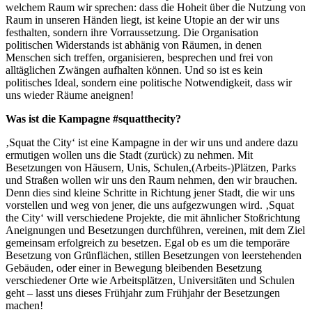
welchem Raum wir sprechen: dass die Hoheit über die Nutzung von
Raum in unseren Händen liegt, ist keine Utopie an der wir uns
festhalten, sondern ihre Vorraussetzung. Die Organisation
politischen Widerstands ist abhänig von Räumen, in denen
Menschen sich treffen, organisieren, besprechen und frei von
alltäglichen Zwängen aufhalten können. Und so ist es kein
politisches Ideal, sondern eine politische Notwendigkeit, dass wir
uns wieder Räume aneignen!
Was ist die Kampagne #squatthecity?
‚Squat the City‘ ist eine Kampagne in der wir uns und andere dazu
ermutigen wollen uns die Stadt (zurück) zu nehmen. Mit
Besetzungen von Häusern, Unis, Schulen,(Arbeits-)Plätzen, Parks
und Straßen wollen wir uns den Raum nehmen, den wir brauchen.
Denn dies sind kleine Schritte in Richtung jener Stadt, die wir uns
vorstellen und weg von jener, die uns aufgezwungen wird. ‚Squat
the City‘ will verschiedene Projekte, die mit ähnlicher Stoßrichtung
Aneignungen und Besetzungen durchführen, vereinen, mit dem Ziel
gemeinsam erfolgreich zu besetzen. Egal ob es um die temporäre
Besetzung von Grünflächen, stillen Besetzungen von leerstehenden
Gebäuden, oder einer in Bewegung bleibenden Besetzung
verschiedener Orte wie Arbeitsplätzen, Universitäten und Schulen
geht – lasst uns dieses Frühjahr zum Frühjahr der Besetzungen
machen!