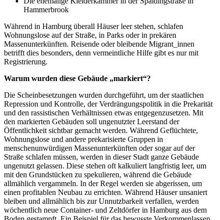
Die ehemalige Kleiderkammer in der Spaldingstraße in
Hammerbrook
Während in Hamburg überall Häuser leer stehen, schlafen
Wohnungslose auf der Straße, in Parks oder in prekären
Massenunterkünften. Reisende oder bleibende Migrant_innen
betrifft dies besonders, denn vermeintliche Hilfe gibt es nur mit
Registrierung.
Warum wurden diese Gebäude „markiert“?
Die Scheinbesetzungen wurden durchgeführt, um der staatlichen
Repression und Kontrolle, der Verdrängungspolitik in die Prekarität
und den rassistischen Verhältnissen etwas entgegenzusetzen. Mit
den markierten Gebäuden soll ungenutzter Leerstand der
Öffentlichkeit sichtbar gemacht werden. Während Geflüchtete,
Wohnungslose und andere prekarisierte Gruppen in
menschenunwürdigen Massenunterkünften oder sogar auf der
Straße schlafen müssen, werden in dieser Stadt ganze Gebäude
ungenutzt gelassen. Diese stehen oft kalkuliert langfristig leer, um
mit den Grundstücken zu spekulieren, während die Gebäude
allmählich vergammeln. In der Regel werden sie abgerissen, um
einen profitablen Neubau zu errichten. Während Häuser unsaniert
bleiben und allmählich bis zur Unnutzbarkeit verfallen, werden
wöchentlich neue Container- und Zeltdörfer in Hamburg aus dem
Boden gestampft. Ein Beispiel für das bewusste Verkommenlassen