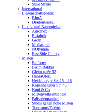
Stille Straße
International
Liegenschaftspolitik
BImA
Dragonerareal
Luxus- und Bauprojekte
Agromex
Eisfabrik
Groth
Mediaspree
NOlympia
East Side Gallery
Mieten
Belforter
Bizim Bakkal
Gleimstraße 52
HansaUfer5
Heidelberger Str. 15 – 18
Kopenhagener Str. 46
Kotti & Co
Mietenvolksentscheid
Palisadenpanther
Studis gegen hohe Mieten
Tourismus/FeWos