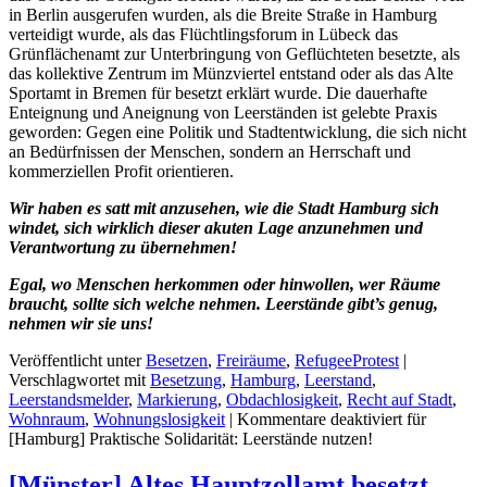
in Berlin ausgerufen wurden, als die Breite Straße in Hamburg
verteidigt wurde, als das Flüchtlingsforum in Lübeck das
Grünflächenamt zur Unterbringung von Geflüchteten besetzte, als
das kollektive Zentrum im Münzviertel entstand oder als das Alte
Sportamt in Bremen für besetzt erklärt wurde. Die dauerhafte
Enteignung und Aneignung von Leerständen ist gelebte Praxis
geworden: Gegen eine Politik und Stadtentwicklung, die sich nicht
an Bedürfnissen der Menschen, sondern an Herrschaft und
kommerziellen Profit orientieren.
Wir haben es satt mit anzusehen, wie die Stadt Hamburg sich
windet, sich wirklich dieser akuten Lage anzunehmen und
Verantwortung zu übernehmen!
Egal, wo Menschen herkommen oder hinwollen, wer Räume
braucht, sollte sich welche nehmen. Leerstände gibt’s genug,
nehmen wir sie uns!
Veröffentlicht unter
Besetzen
,
Freiräume
,
RefugeeProtest
|
Verschlagwortet mit
Besetzung
,
Hamburg
,
Leerstand
,
Leerstandsmelder
,
Markierung
,
Obdachlosigkeit
,
Recht auf Stadt
,
Wohnraum
,
Wohnungslosigkeit
|
Kommentare deaktiviert
für
[Hamburg] Praktische Solidarität: Leerstände nutzen!
[Münster] Altes Hauptzollamt besetzt –