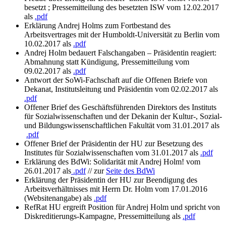
besetzt ; Pressemitteilung des besetzten ISW vom 12.02.2017
als
.pdf
Erklärung Andrej Holms zum Fortbestand des
Arbeitsvertrages mit der Humboldt-Universität zu Berlin vom
10.02.2017 als
.pdf
Andrej Holm bedauert Falschangaben – Präsidentin reagiert:
Abmahnung statt Kündigung, Pressemitteilung vom
09.02.2017 als
.pdf
Antwort der SoWi-Fachschaft auf die Offenen Briefe von
Dekanat, Institutsleitung und Präsidentin vom 02.02.2017 als
.pdf
Offener Brief des Geschäftsführenden Direktors des Instituts
für Sozialwissenschaften und der Dekanin der Kultur-, Sozial-
und Bildungswissenschaftlichen Fakultät vom 31.01.2017 als
.pdf
Offener Brief der Präsidentin der HU zur Besetzung des
Institutes für Sozialwissenschaften vom 31.01.2017 als
.pdf
Erklärung des BdWi: Solidarität mit Andrej Holm! vom
26.01.2017 als
.pdf
// zur
Seite des BdWi
Erklärung der Präsidentin der HU zur Beendigung des
Arbeitsverhältnisses mit Herrn Dr. Holm vom 17.01.2016
(Websitenangabe) als
.pdf
RefRat HU ergreift Position für Andrej Holm und spricht von
Diskreditierungs-Kampagne, Pressemitteilung als
.pdf