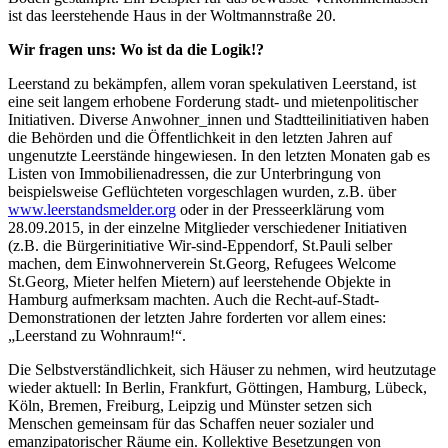
ist das leerstehende Haus in der Woltmannstraße 20.
Wir fragen uns: Wo ist da die Logik!?
Leerstand zu bekämpfen, allem voran spekulativen Leerstand, ist
eine seit langem erhobene Forderung stadt- und mietenpolitischer
Initiativen. Diverse Anwohner_innen und Stadtteilinitiativen haben
die Behörden und die Öffentlichkeit in den letzten Jahren auf
ungenutzte Leerstände hingewiesen. In den letzten Monaten gab es
Listen von Immobilienadressen, die zur Unterbringung von
beispielsweise Geflüchteten vorgeschlagen wurden, z.B. über
www.leerstandsmelder.org
oder in der Presseerklärung vom
28.09.2015, in der einzelne Mitglieder verschiedener Initiativen
(z.B. die Bürgerinitiative Wir-sind-Eppendorf, St.Pauli selber
machen, dem Einwohnerverein St.Georg, Refugees Welcome
St.Georg, Mieter helfen Mietern) auf leerstehende Objekte in
Hamburg aufmerksam machten. Auch die Recht-auf-Stadt-
Demonstrationen der letzten Jahre forderten vor allem eines:
„Leerstand zu Wohnraum!“.
Die Selbstverständlichkeit, sich Häuser zu nehmen, wird heutzutage
wieder aktuell: In Berlin, Frankfurt, Göttingen, Hamburg, Lübeck,
Köln, Bremen, Freiburg, Leipzig und Münster setzen sich
Menschen gemeinsam für das Schaffen neuer sozialer und
emanzipatorischer Räume ein. Kollektive Besetzungen von