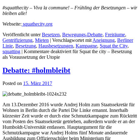
#squatthecity – Viva la commune! – Frühling der Besetzungen – wir
bleiben alle!
Webseite:
squathecity.org
Veröffentlicht unter
Besetzen
,
Bewegungs-Debatte
,
Freiräume
,
Gentrifizierung
,
Mieten
|
Verschlagwortet mit
Aneignung
,
Berliner
Linie
,
Besetzung
,
Hausbesetzungen
,
Kampagne
,
Squat the City
,
squatting
|
Kommentare deaktiviert
für Squat the city – Besetzung
als Voraussetzung der Utopie
Debatte: #holmbleibt
Posted on
15. März 2017
Am 13.Dezember 2016 wurde Andrej Holm zum Staatssekretär für
Wohnen in Berlin durch die Partei Die Linke ernannt. Innerhalb
kürzester Zeit wurde er durch eine Schmutzkampagne zum Rücktritt
vom Posten des Staatssekretär getrieben, außerdem wurde er an der
Humboldt-Universität entlassen. Hauptargument für die
Schmutzkampagne war Andrej Holms fünf Monate andauernde
Ausbildung zum Offiziersschüler beim Ministerium für