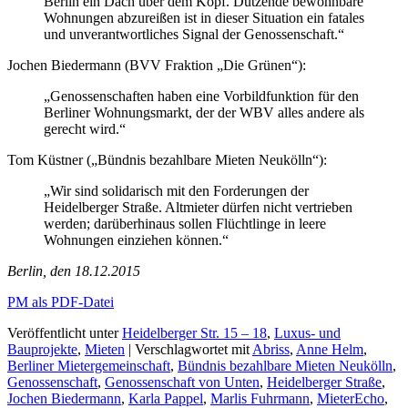
Berlin ein Dach über dem Kopf. Dutzende bewohnbare
Wohnungen abzureißen ist in dieser Situation ein fatales
und unverantwortliches Signal der Genossenschaft.“
Jochen Biedermann (BVV Fraktion „Die Grünen“):
„Genossenschaften haben eine Vorbildfunktion für den
Berliner Wohnungsmarkt, der der WBV alles andere als
gerecht wird.“
Tom Küstner („Bündnis bezahlbare Mieten Neukölln“):
„Wir sind solidarisch mit den Forderungen der
Heidelberger Straße. Altmieter dürfen nicht vertrieben
werden; darüberhinaus sollen Flüchtlinge in leere
Wohnungen einziehen können.“
Berlin, den 18.12.2015
PM als PDF-Datei
Veröffentlicht unter
Heidelberger Str. 15 – 18
,
Luxus- und
Bauprojekte
,
Mieten
|
Verschlagwortet mit
Abriss
,
Anne Helm
,
Berliner Mietergemeinschaft
,
Bündnis bezahlbare Mieten Neukölln
,
Genossenschaft
,
Genossenschaft von Unten
,
Heidelberger Straße
,
Jochen Biedermann
,
Karla Pappel
,
Marlis Fuhrmann
,
MieterEcho
,