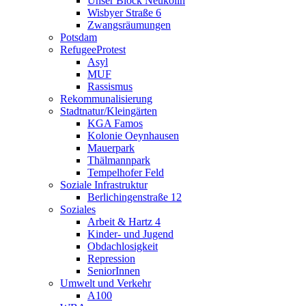
Unser Block Neukölln
Wisbyer Straße 6
Zwangsräumungen
Potsdam
RefugeeProtest
Asyl
MUF
Rassismus
Rekommunalisierung
Stadtnatur/Kleingärten
KGA Famos
Kolonie Oeynhausen
Mauerpark
Thälmannpark
Tempelhofer Feld
Soziale Infrastruktur
Berlichingenstraße 12
Soziales
Arbeit & Hartz 4
Kinder- und Jugend
Obdachlosigkeit
Repression
SeniorInnen
Umwelt und Verkehr
A100