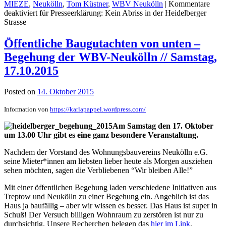
MIEZE
,
Neukölln
,
Tom Küstner
,
WBV Neukölln
|
Kommentare
deaktiviert
für Presseerklärung: Kein Abriss in der Heidelberger
Strasse
Öffentliche Baugutachten von unten –
Begehung der WBV-Neukölln // Samstag,
17.10.2015
Posted on
14. Oktober 2015
Information von
https://karlapappel.wordpress.com/
Am Samstag den 17. Oktober
um 13.00 Uhr gibt es eine ganz besondere Veranstaltung.
Nachdem der Vorstand des Wohnungsbauvereins Neukölln e.G.
seine Mieter*innen am liebsten lieber heute als Morgen ausziehen
sehen möchten, sagen die Verbliebenen “Wir bleiben Alle!”
Mit einer öffentlichen Begehung laden verschiedene Initiativen aus
Treptow und Neukölln zu einer Begehung ein. Angeblich ist das
Haus ja baufällig – aber wir wissen es besser. Das Haus ist super in
Schuß! Der Versuch billigen Wohnraum zu zerstören ist nur zu
durchsichtig. Unsere Recherchen belegen das
hier im Link
.