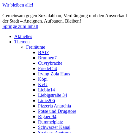
Wir bleiben alle!
Gemeinsam gegen Sozialabbau, Verdrängung und den Ausverkauf
der Stadt – Aneignen. Aufbauen. Bleiben!
Springe zum Inhalt
Aktuelles
Themen
Freiräume
BAIZ
Brunnen7
Cuvrybrache
Friedel 54
Irving Zola Haus
Köpi
KvU
Liebig14
Liebigstraße 34
Linie206
Pizzeria Anarchia
Potse und Drugstore
Rigaer 94
Rummelplatz
Schwarzer Kanal
Soziales Zentrum