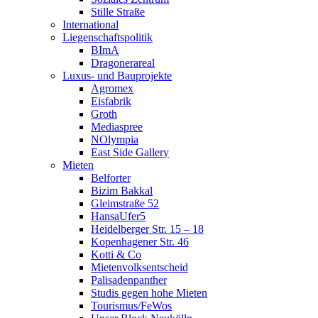
Stille Straße
International
Liegenschaftspolitik
BImA
Dragonerareal
Luxus- und Bauprojekte
Agromex
Eisfabrik
Groth
Mediaspree
NOlympia
East Side Gallery
Mieten
Belforter
Bizim Bakkal
Gleimstraße 52
HansaUfer5
Heidelberger Str. 15 – 18
Kopenhagener Str. 46
Kotti & Co
Mietenvolksentscheid
Palisadenpanther
Studis gegen hohe Mieten
Tourismus/FeWos