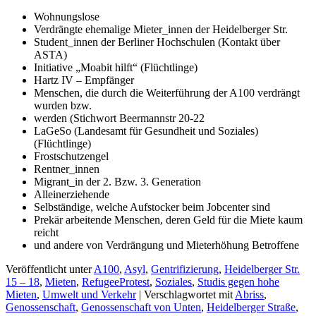
Wohnungslose
Verdrängte ehemalige Mieter_innen der Heidelberger Str.
Student_innen der Berliner Hochschulen (Kontakt über
ASTA)
Initiative „Moabit hilft“ (Flüchtlinge)
Hartz IV – Empfänger
Menschen, die durch die Weiterführung der A100 verdrängt
wurden bzw.
werden (Stichwort Beermannstr 20-22
LaGeSo (Landesamt für Gesundheit und Soziales)
(Flüchtlinge)
Frostschutzengel
Rentner_innen
Migrant_in der 2. Bzw. 3. Generation
Alleinerziehende
Selbständige, welche Aufstocker beim Jobcenter sind
Prekär arbeitende Menschen, deren Geld für die Miete kaum
reicht
und andere von Verdrängung und Mieterhöhung Betroffene
Veröffentlicht unter
A100
,
Asyl
,
Gentrifizierung
,
Heidelberger Str.
15 – 18
,
Mieten
,
RefugeeProtest
,
Soziales
,
Studis gegen hohe
Mieten
,
Umwelt und Verkehr
|
Verschlagwortet mit
Abriss
,
Genossenschaft
,
Genossenschaft von Unten
,
Heidelberger Straße
,