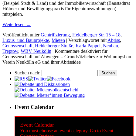
(Beispiel Stadt & Land) und der Immobilienwirtschaft (Baustadtrat
Hölmer und Bewilligungspraxis für Eigentumswohnungen)
mitspielen.
Weiterlesen
→
Veröffentlicht unter
Gentrifizierung
,
Heidelberger Str. 15 – 18
,
Luxus- und Bauprojekte
,
Mieten
|
Verschlagwortet mit
Abriss
,
Genossenschaft
,
Heidelberger Straße
,
Karla Pappel
,
Neubau
,
Treptow
,
WBV Neukölln
|
Kommentare deaktiviert
für
Genossenschaft auf Abwegen – Grundsätzliches zur Wohnungsbau
Verein Neukölln eG und ihrer Abrissidee
Suchen nach:
Event Calendar
Event Calendar
You must choose an event category.
Go to Event