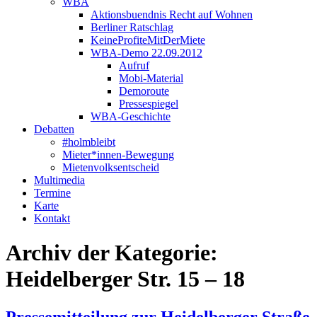
WBA
Aktionsbuendnis Recht auf Wohnen
Berliner Ratschlag
KeineProfiteMitDerMiete
WBA-Demo 22.09.2012
Aufruf
Mobi-Material
Demoroute
Pressespiegel
WBA-Geschichte
Debatten
#holmbleibt
Mieter*innen-Bewegung
Mietenvolksentscheid
Multimedia
Termine
Karte
Kontakt
Archiv der Kategorie:
Heidelberger Str. 15 – 18
Pressemitteilung zur Heidelberger Straße