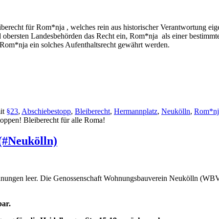
erecht für Rom*nja , welches rein aus historischer Verantwortung eigent
 obersten Landesbehörden das Recht ein, Rom*nja als einer bestimmt
Rom*nja ein solches Aufenthaltsrecht gewährt werden.
it
§23
,
Abschiebestopp
,
Bleiberecht
,
Hermannplatz
,
Neukölln
,
Rom*nj
oppen! Bleiberecht für alle Roma!
(#Neukölln)
 Wohnungen leer. Die Genossenschaft Wohnungsbauverein Neukölln (WB
bar.