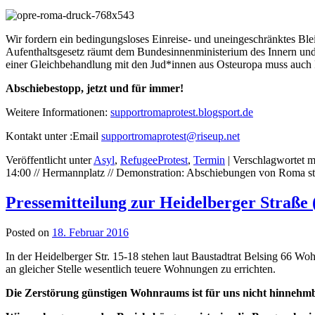
Wir fordern ein bedingungsloses Einreise- und uneingeschränktes Bleib
Aufenthaltsgesetz räumt dem Bundesinnenministerium des Innern und
einer Gleichbehandlung mit den Jud*innen aus Osteuropa muss auch 
Abschiebestopp, jetzt und für immer!
Weitere Informationen:
supportromaprotest.blogsport.de
Kontakt unter :Email
supportromaprotest@riseup.net
Veröffentlicht unter
Asyl
,
RefugeeProtest
,
Termin
|
Verschlagwortet m
14:00 // Hermannplatz // Demonstration: Abschiebungen von Roma st
Pressemitteilung zur Heidelberger Straße 
Posted on
18. Februar 2016
In der Heidelberger Str. 15-18 stehen laut Baustadtrat Belsing 66
an gleicher Stelle wesentlich teuere Wohnungen zu errichten.
Die Zerstörung günstigen Wohnraums ist für uns nicht hinnehm