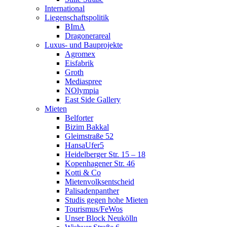
International
Liegenschaftspolitik
BImA
Dragonerareal
Luxus- und Bauprojekte
Agromex
Eisfabrik
Groth
Mediaspree
NOlympia
East Side Gallery
Mieten
Belforter
Bizim Bakkal
Gleimstraße 52
HansaUfer5
Heidelberger Str. 15 – 18
Kopenhagener Str. 46
Kotti & Co
Mietenvolksentscheid
Palisadenpanther
Studis gegen hohe Mieten
Tourismus/FeWos
Unser Block Neukölln