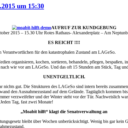
0.2015 um 15:30
AUFRUF ZUR KUNDGEBUNG
tober 2015 – 15.30 Uhr Rotes Rathaus- Alexanderplatz – Am Neptun
ES REICHT !!!!
 Verantwortlichen für den katastrophalen Zustand am LAGeSo.
 organisieren, kochen, sortieren, behandeln, pflegen, bespaßen, inform
ft“ nach wie vor am LAGeSo. Und das oft 15 Stunden am Stück, Tag un
UNENTGELTLICH.
gar nichts gut. Die Strukturen des LAGeSo sind intern bereits zusamm
wand den Ausnahmezustand auf dem Gelände. Tagtäglich kommen bis zu
mmer verzweifelter und der Winter steht vor der Tür. Nachweislich w
 Jeden Tag, fast zwei Monate!
„Moabit hilft“ klagt die Senatsverwaltung an
stungsgesetz bleibt über Wochen unberücksichtigt. Wenig bis gar kein
snahmezustand.