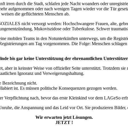
 irren durch die Stadt, schlafen jede Nacht woanders oder unregistrie
 mehr aufgenommen oder nach wenigen Tagen wieder vor die Tür gesetz
 weisen die geflüchteten Menschen ab.
ES nicht versorgt werden: Hochschwangere Frauen, alte, gebrechl
t Lungenentzündung, Mukoviszidose oder Tuberkulose. Schwer traumatis
keine mobilen Teams in den Notunterkünften unterwegs, um die Regist
 Registrierungen am Tag vorgenommen. Die Folge: Menschen schlagen 
nde bis gar keine Unterstützung der ehrenamtlichen Unterstütze
, aber in keinster Weise von offizieller Seite unterstützt. Trotzdem 
aatlichen Ignoranz und Verweigerungshaltung.
e Bezeichnung nicht.
ollabiert ist. Es müssen politische Konsequenzen gezogen werden.
rer Verpflichtung nach, bevor das erste Kleinkind vor dem LAGeSo erf
 Unruhe, die Anspannung und das Leid vor Ort. Sie produzieren Bilder, 
Wir erwarten jetzt Lösungen.
JETZT !