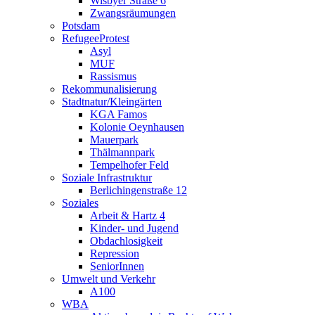
Wisbyer Straße 6
Zwangsräumungen
Potsdam
RefugeeProtest
Asyl
MUF
Rassismus
Rekommunalisierung
Stadtnatur/Kleingärten
KGA Famos
Kolonie Oeynhausen
Mauerpark
Thälmannpark
Tempelhofer Feld
Soziale Infrastruktur
Berlichingenstraße 12
Soziales
Arbeit & Hartz 4
Kinder- und Jugend
Obdachlosigkeit
Repression
SeniorInnen
Umwelt und Verkehr
A100
WBA