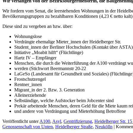
Wir verlangen von der Bezirksbürgermeisterin, die Baugenehmig
Wir fordern vom Senat, die leerstehenden Wohnungen in der Heidel
Bevölkerungsgruppen zu bezahlbaren Konditionen (4,23 € netto kalt)
Diese sind zu vergeben an bzw. über:
Wohnungslose
Verdrängte ehemalige Mieter_innen der Heidelberger Str.
Student_innen der Berliner Hochschulen (Kontakt über ASTA)
Initiative „Moabit hilft“ (Flüchtlinge)
Hartz IV – Empfänger
Menschen, die durch die Weiterführung der A100 verdrängt w
werden (Stichwort Beermannstr 20-22
LaGeSo (Landesamt für Gesundheit und Soziales) (Flüchtlinge
Frostschutzengel
Rentner_innen
Migrant_in der 2. Bzw. 3. Generation
Alleinerziehende
Selbständige, welche Aufstocker beim Jobcenter sind
Prekär arbeitende Menschen, deren Geld für die Miete kaum re
und andere von Verdrängung und Mieterhöhung Betroffene
Veröffentlicht unter
A100
,
Asyl
,
Gentrifizierung
,
Heidelberger Str. 15
Genossenschaft von Unten
,
Heidelberger Straße
,
Neukölln
|
Kommenta