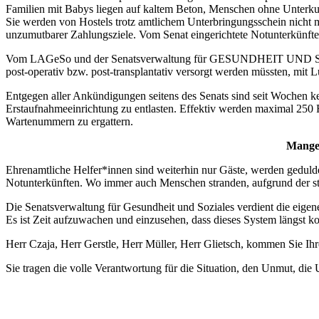
Familien mit Babys liegen auf kaltem Beton, Menschen ohne Unterkunft
Sie werden von Hostels trotz amtlichem Unterbringungsschein nicht
unzumutbarer Zahlungsziele. Vom Senat eingerichtete Notunterkünfte
Vom LAGeSo und der Senatsverwaltung für GESUNDHEIT UND SOZIAL
post-operativ bzw. post-transplantativ versorgt werden müssten, mi
Entgegen aller Ankündigungen seitens des Senats sind seit Wochen 
Erstaufnahmeeinrichtung zu entlasten. Effektiv werden maximal 250
Wartenummern zu ergattern.
Mangel
Ehrenamtliche Helfer*innen sind weiterhin nur Gäste, werden geduldet
Notunterkünften. Wo immer auch Menschen stranden, aufgrund der st
Die Senatsverwaltung für Gesundheit und Soziales verdient die eigen
Es ist Zeit aufzuwachen und einzusehen, dass dieses System längst k
Herr Czaja, Herr Gerstle, Herr Müller, Herr Glietsch, kommen Sie Ih
Sie tragen die volle Verantwortung für die Situation, den Unmut, die