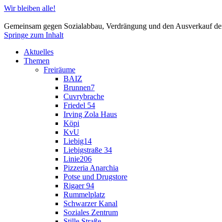
Wir bleiben alle!
Gemeinsam gegen Sozialabbau, Verdrängung und den Ausverkauf der
Springe zum Inhalt
Aktuelles
Themen
Freiräume
BAIZ
Brunnen7
Cuvrybrache
Friedel 54
Irving Zola Haus
Köpi
KvU
Liebig14
Liebigstraße 34
Linie206
Pizzeria Anarchia
Potse und Drugstore
Rigaer 94
Rummelplatz
Schwarzer Kanal
Soziales Zentrum
Stille Straße