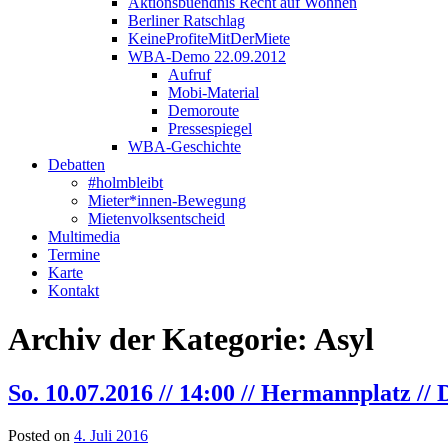
Aktionsbuendnis Recht auf Wohnen
Berliner Ratschlag
KeineProfiteMitDerMiete
WBA-Demo 22.09.2012
Aufruf
Mobi-Material
Demoroute
Pressespiegel
WBA-Geschichte
Debatten
#holmbleibt
Mieter*innen-Bewegung
Mietenvolksentscheid
Multimedia
Termine
Karte
Kontakt
Archiv der Kategorie:
Asyl
So. 10.07.2016 // 14:00 // Hermannplatz /
Posted on
4. Juli 2016