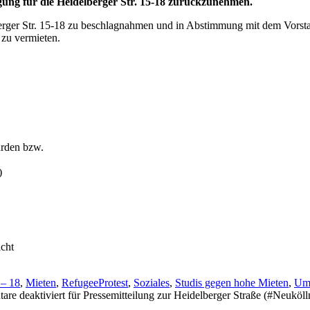
ung für die Heidelberger Str. 15-18 zurückzunehmen.
berger Str. 15-18 zu beschlagnahmen und in Abstimmung mit dem Vors
 zu vermieten.
urden bzw.
)
icht
 – 18
,
Mieten
,
RefugeeProtest
,
Soziales
,
Studis gegen hohe Mieten
,
Umw
re deaktiviert
für Pressemitteilung zur Heidelberger Straße (#Neuköll