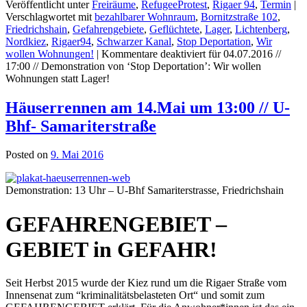
Veröffentlicht unter
Freiräume
,
RefugeeProtest
,
Rigaer 94
,
Termin
|
Verschlagwortet mit
bezahlbarer Wohnraum
,
Bornitzstraße 102
,
Friedrichshain
,
Gefahrengebiete
,
Geflüchtete
,
Lager
,
Lichtenberg
,
Nordkiez
,
Rigaer94
,
Schwarzer Kanal
,
Stop Deportation
,
Wir
wollen Wohnungen!
|
Kommentare deaktiviert
für 04.07.2016 //
17:00 // Demonstration von ‘Stop Deportation’: Wir wollen
Wohnungen statt Lager!
Häuserrennen am 14.Mai um 13:00 // U-
Bhf- Samariterstraße
Posted on
9. Mai 2016
Demonstration: 13 Uhr – U-Bhf Samariterstrasse, Friedrichshain
GEFAHRENGEBIET –
GEBIET in GEFAHR!
Seit Herbst 2015 wurde der Kiez rund um die Rigaer Straße vom
Innensenat zum “kriminalitätsbelasteten Ort“ und somit zum