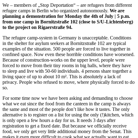
We – members of „Stop Deportation“ – are refugees from different
refugee camps in Berlin who organized autonomously.
We are
planning a demonstration for Monday the 4th of July | 5 p.m.
from one camp in Bornitzstraße 102 (close to S/U-Lichtenberg)
to the project on Rigaerstraße 94.
The refugee camp-system in Germany is unacceptable. Conditions
in the shelter for asylum seekers at Bornitzstraße 102 are typical
examples of the situation. 500 people are forced to live together in
confined space. Now even these horrible conditions have worsened.
Because of construction-works on the upper level, people were
forced to move from their tiny rooms in big halls, where they have
to sleep and live with 50-60 individuals. 4 persons share together a
living space of up to about 10 m². This is absolutely a lack of
privacy. People who refused to move, where physically forced to do
so.
For some time now we have been asking and demanding to choose
what we eat since the food from the canteen in the camp is always
the same and most of the people don’t like how it tastes. The only
alternative is to register on a list for using the only (!)kitchen, which
is only open a few hours a day for us. It needs 3 days after
registration to get a fixed date. But because we officially receive
food, we only get very little additional money from the Senat. This
makes it even more difficult to cook what we actually want to eat.