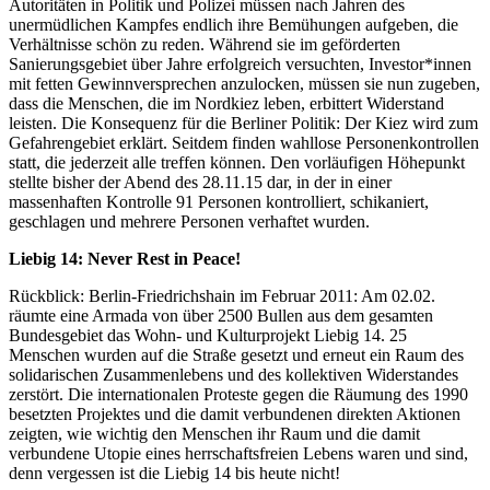
Autoritäten in Politik und Polizei müssen nach Jahren des
unermüdlichen Kampfes endlich ihre Bemühungen aufgeben, die
Verhältnisse schön zu reden. Während sie im geförderten
Sanierungsgebiet über Jahre erfolgreich versuchten, Investor*innen
mit fetten Gewinnversprechen anzulocken, müssen sie nun zugeben,
dass die Menschen, die im Nordkiez leben, erbittert Widerstand
leisten. Die Konsequenz für die Berliner Politik: Der Kiez wird zum
Gefahrengebiet erklärt. Seitdem finden wahllose Personenkontrollen
statt, die jederzeit alle treffen können. Den vorläufigen Höhepunkt
stellte bisher der Abend des 28.11.15 dar, in der in einer
massenhaften Kontrolle 91 Personen kontrolliert, schikaniert,
geschlagen und mehrere Personen verhaftet wurden.
Liebig 14: Never Rest in Peace!
Rückblick: Berlin-Friedrichshain im Februar 2011: Am 02.02.
räumte eine Armada von über 2500 Bullen aus dem gesamten
Bundesgebiet das Wohn- und Kulturprojekt Liebig 14. 25
Menschen wurden auf die Straße gesetzt und erneut ein Raum des
solidarischen Zusammenlebens und des kollektiven Widerstandes
zerstört. Die internationalen Proteste gegen die Räumung des 1990
besetzten Projektes und die damit verbundenen direkten Aktionen
zeigten, wie wichtig den Menschen ihr Raum und die damit
verbundene Utopie eines herrschaftsfreien Lebens waren und sind,
denn vergessen ist die Liebig 14 bis heute nicht!