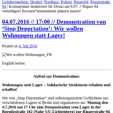
Gefahrengebiete
,
Henkel
,
Nordkiez
,
Polizei
,
Rigaer94
,
Rigaerstraße
94
|
Kommentare deaktiviert
für Demo am 9.07. // Rigaer 94
verteidigen! Investor*innenträume platzen lassen!
04.07.2016 // 17:00 // Demonstration von
‘Stop Deportation’: Wir wollen
Wohnungen statt Lager!
Posted on
4. Juli 2016
English below.
Aufruf zur Demonstration:
Wohnungen statt Lager – Solidarische Strukturen erhalten und
schaffen!
Wir von „Stop Deportation“ sind selbstorganisierte Geflüchtete aus
verschiedenen Lagern in Berlin und organisieren am
Montag den
4.7.2016 um 17 Uhr eine Demonstration vom Lager in der
Bornitzstraße 102 (Nahe S/U-Lichtenberg) zur Rigaerstraße 94
.