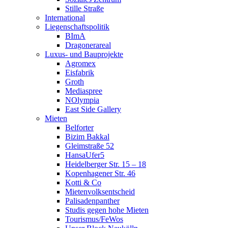
Stille Straße
International
Liegenschaftspolitik
BImA
Dragonerareal
Luxus- und Bauprojekte
Agromex
Eisfabrik
Groth
Mediaspree
NOlympia
East Side Gallery
Mieten
Belforter
Bizim Bakkal
Gleimstraße 52
HansaUfer5
Heidelberger Str. 15 – 18
Kopenhagener Str. 46
Kotti & Co
Mietenvolksentscheid
Palisadenpanther
Studis gegen hohe Mieten
Tourismus/FeWos