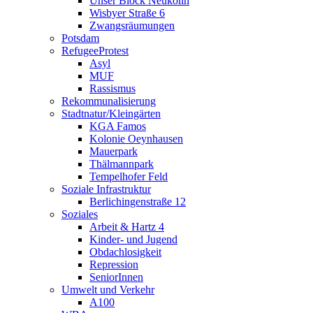
Unser Block Neukölln
Wisbyer Straße 6
Zwangsräumungen
Potsdam
RefugeeProtest
Asyl
MUF
Rassismus
Rekommunalisierung
Stadtnatur/Kleingärten
KGA Famos
Kolonie Oeynhausen
Mauerpark
Thälmannpark
Tempelhofer Feld
Soziale Infrastruktur
Berlichingenstraße 12
Soziales
Arbeit & Hartz 4
Kinder- und Jugend
Obdachlosigkeit
Repression
SeniorInnen
Umwelt und Verkehr
A100