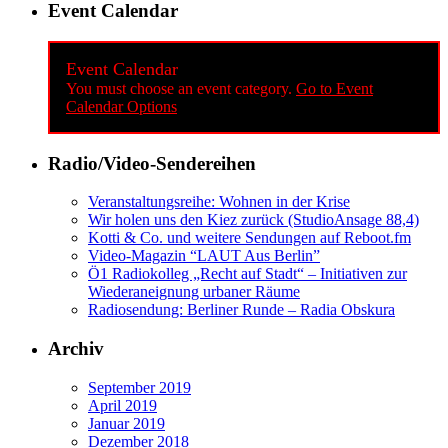
Event Calendar
Event Calendar
You must choose an event category.
Go to Event
Calendar Options
Radio/Video-Sendereihen
Veranstaltungsreihe: Wohnen in der Krise
Wir holen uns den Kiez zurück (StudioAnsage 88,4)
Kotti & Co. und weitere Sendungen auf Reboot.fm
Video-Magazin “LAUT Aus Berlin”
Ö1 Radiokolleg „Recht auf Stadt“ – Initiativen zur
Wiederaneignung urbaner Räume
Radiosendung: Berliner Runde – Radia Obskura
Archiv
September 2019
April 2019
Januar 2019
Dezember 2018