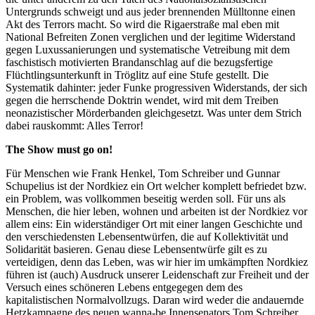
Untergrunds schweigt und aus jeder brennenden Mülltonne einen
Akt des Terrors macht. So wird die Rigaerstraße mal eben mit
National Befreiten Zonen verglichen und der legitime Widerstand
gegen Luxussanierungen und systematische Vetreibung mit dem
faschistisch motivierten Brandanschlag auf die bezugsfertige
Flüchtlingsunterkunft in Tröglitz auf eine Stufe gestellt. Die
Systematik dahinter: jeder Funke progressiven Widerstands, der sich
gegen die herrschende Doktrin wendet, wird mit dem Treiben
neonazistischer Mörderbanden gleichgesetzt. Was unter dem Strich
dabei rauskommt: Alles Terror!
The Show must go on!
Für Menschen wie Frank Henkel, Tom Schreiber und Gunnar
Schupelius ist der Nordkiez ein Ort welcher komplett befriedet bzw.
ein Problem, was vollkommen beseitig werden soll. Für uns als
Menschen, die hier leben, wohnen und arbeiten ist der Nordkiez vor
allem eins: Ein widerständiger Ort mit einer langen Geschichte und
den verschiedensten Lebensentwürfen, die auf Kollektivität und
Solidarität basieren. Genau diese Lebensentwürfe gilt es zu
verteidigen, denn das Leben, was wir hier im umkämpften Nordkiez
führen ist (auch) Ausdruck unserer Leidenschaft zur Freiheit und der
Versuch eines schöneren Lebens entgegegen dem des
kapitalistischen Normalvollzugs. Daran wird weder die andauernde
Hetzkampagne des neuen wanna-be Innensenators Tom Schreiber,