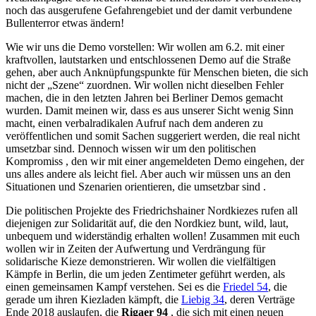
noch das ausgerufene Gefahrengebiet und der damit verbundene
Bullenterror etwas ändern!
Wie wir uns die Demo vorstellen: Wir wollen am 6.2. mit einer
kraftvollen, lautstarken und entschlossenen Demo auf die Straße
gehen, aber auch Anknüpfungspunkte für Menschen bieten, die sich
nicht der „Szene“ zuordnen. Wir wollen nicht dieselben Fehler
machen, die in den letzten Jahren bei Berliner Demos gemacht
wurden. Damit meinen wir, dass es aus unserer Sicht wenig Sinn
macht, einen verbalradikalen Aufruf nach dem anderen zu
veröffentlichen und somit Sachen suggeriert werden, die real nicht
umsetzbar sind. Dennoch wissen wir um den politischen
Kompromiss , den wir mit einer angemeldeten Demo eingehen, der
uns alles andere als leicht fiel. Aber auch wir müssen uns an den
Situationen und Szenarien orientieren, die umsetzbar sind .
Die politischen Projekte des Friedrichshainer Nordkiezes rufen all
diejenigen zur Solidarität auf, die den Nordkiez bunt, wild, laut,
unbequem und widerständig erhalten wollen! Zusammen mit euch
wollen wir in Zeiten der Aufwertung und Verdrängung für
solidarische Kieze demonstrieren. Wir wollen die vielfältigen
Kämpfe in Berlin, die um jeden Zentimeter geführt werden, als
einen gemeinsamen Kampf verstehen. Sei es die
Friedel 54
, die
gerade um ihren Kiezladen kämpft, die
Liebig 34
, deren Verträge
Ende 2018 auslaufen, die
Rigaer 94
, die sich mit einen neuen