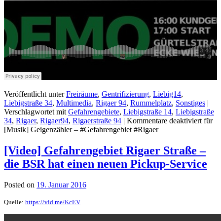
Veröffentlicht unter
Freiräume
,
Gentrifizierung
,
Liebig14
,
Liebigstraße 34
,
Multimedia
,
Rigaer 94
,
Rummelplatz
,
Sonstiges
|
Verschlagwortet mit
Gefahrengebiete
,
Liebigstraße 14
,
Liebigstraße
34
,
Rigaer
,
Rigaer94
,
Rigaerstraße 94
|
Kommentare deaktiviert
für
[Musik] Geigenzähler – #Gefahrengebiet #Rigaer
[Video] Gefahrengebiet Rigaer Straße –
die BSR hat einen neuen Pickup-Service
Posted on
19. Januar 2016
Quelle:
https://vid.me/KcEV