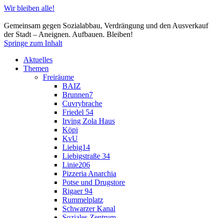
Wir bleiben alle!
Gemeinsam gegen Sozialabbau, Verdrängung und den Ausverkauf
der Stadt – Aneignen. Aufbauen. Bleiben!
Springe zum Inhalt
Aktuelles
Themen
Freiräume
BAIZ
Brunnen7
Cuvrybrache
Friedel 54
Irving Zola Haus
Köpi
KvU
Liebig14
Liebigstraße 34
Linie206
Pizzeria Anarchia
Potse und Drugstore
Rigaer 94
Rummelplatz
Schwarzer Kanal
Soziales Zentrum