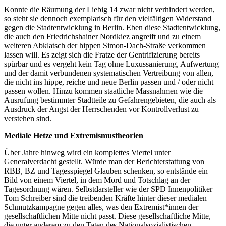
Konnte die Räumung der Liebig 14 zwar nicht verhindert werden,
so steht sie dennoch exemplarisch für den vielfältigen Widerstand
gegen die Stadtentwicklung in Berlin. Eben diese Stadtentwicklung,
die auch den Friedrichshainer Nordkiez angreift und zu einem
weiteren Abklatsch der hippen Simon-Dach-Straße verkommen
lassen will. Es zeigt sich die Fratze der Gentrifizierung bereits
spürbar und es vergeht kein Tag ohne Luxussanierung, Aufwertung
und der damit verbundenen systematischen Vertreibung von allen,
die nicht ins hippe, reiche und neue Berlin passen und / oder nicht
passen wollen. Hinzu kommen staatliche Massnahmen wie die
Ausrufung bestimmter Stadtteile zu Gefahrengebieten, die auch als
Ausdruck der Angst der Herrschenden vor Kontrollverlust zu
verstehen sind.
Mediale Hetze und Extremismustheorien
Über Jahre hinweg wird ein komplettes Viertel unter
Generalverdacht gestellt. Würde man der Berichterstattung von
RBB, BZ und Tagesspiegel Glauben schenken, so entstände ein
Bild von einem Viertel, in dem Mord und Totschlag an der
Tagesordnung wären. Selbstdarsteller wie der SPD Innenpolitiker
Tom Schreiber sind die treibenden Kräfte hinter dieser medialen
Schmutzkampagne gegen alles, was den Extremist*innen der
gesellschaftlichen Mitte nicht passt. Diese gesellschaftliche Mitte,
die unter anderem zu den Taten des Nationalsozialistischen