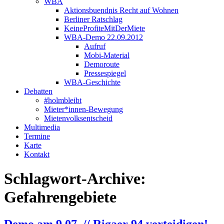
WBA
Aktionsbuendnis Recht auf Wohnen
Berliner Ratschlag
KeineProfiteMitDerMiete
WBA-Demo 22.09.2012
Aufruf
Mobi-Material
Demoroute
Pressespiegel
WBA-Geschichte
Debatten
#holmbleibt
Mieter*innen-Bewegung
Mietenvolksentscheid
Multimedia
Termine
Karte
Kontakt
Schlagwort-Archive:
Gefahrengebiete
Demo am 9.07. // Rigaer 94 verteidigen!