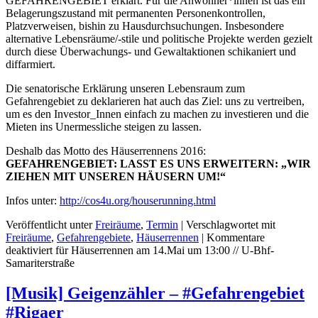
GEFAHRENGEBIET erklärt. Für die Anwohner*innen ist das ein
Belagerungszustand mit permanenten Personenkontrollen,
Platzverweisen, bishin zu Hausdurchsuchungen. Insbesondere
alternative Lebensräume/-stile und politische Projekte werden gezielt
durch diese Überwachungs- und Gewaltaktionen schikaniert und
diffarmiert.
Die senatorische Erklärung unseren Lebensraum zum
Gefahrengebiet zu deklarieren hat auch das Ziel: uns zu vertreiben,
um es den Investor_Innen einfach zu machen zu investieren und die
Mieten ins Unermessliche steigen zu lassen.
Deshalb das Motto des Häuserrennens 2016:
GEFAHRENGEBIET: LASST ES UNS ERWEITERN: „WIR
ZIEHEN MIT UNSEREN HÄUSERN UM!“
Infos unter:
http://cos4u.org/houserunning.html
Veröffentlicht unter
Freiräume
,
Termin
|
Verschlagwortet mit
Freiräume
,
Gefahrengebiete
,
Häuserrennen
|
Kommentare
deaktiviert
für Häuserrennen am 14.Mai um 13:00 // U-Bhf-
Samariterstraße
[Musik] Geigenzähler – #Gefahrengebiet
#Rigaer