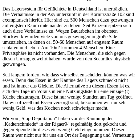
Das Lagersystem für Geflüchtete in Deutschland ist unerträglich.
Die Verhältnisse in der Asylunterkunft in der Bornitzstraße 102 sind
exemplarisch hierfür. Hier sind ca. 500 Menschen dazu gezwungen
auf engstem Raum miteinander zu leben. Seit Kurzem spitzen sich
auch diese Verhältnisse zu. Wegen Bauarbeiten im obersten
Stockwerk wurden viele von uns gezwungen in große Säle
umzuziehen, in denen ca. 50-60 Menschen auf engstem Raum
schlafen und leben. Auf 10m² kommen 4 Menschen. Eine
Privatsphäre ist nicht vorhanden. Die Menschen, die sich gegen
diesen Umzug gewehrt haben, wurde von den Securities physisch
gezwungen.
Seit langem fordern wir, dass wir selbst entscheiden können was wir
essen. Denn das Essen in der Kantine des Lagers schmeckt nicht
und ist immer das Gleiche. Die Alternative zu diesem Essen ist es,
sich drei Tage im Voraus in eine Nutzungsliste für eine einzige (!)
Küche einzutragen. Diese ist nur wenige Stunden am Tag geöffnet.
Da wir offiziell mit Essen versorgt sind, bekommen wir nur sehr
wenig Geld, was das Kochen noch schwieriger macht.
Wir von „Stop Deportation“ haben vor der Räumung der
„Kadterschmiede“ in der Rigaer94 regelmäßig dort gekocht und
gegen Spende für dieses ein wenig Geld eingenommen. Dieser
Raum war nicht nur für uns ein Ort der Begegnung und Vernetzung