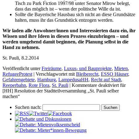
Tisch zu Park Fiction 1997/98 unter Senator Mirow belegt,
dass das möglich ist – wenn der politische Wille da ist.
Sollte die Bayerische Hausbau sich nicht an diese Grundsätze
halten, muss ihr das Grundstück entzogen werden.
Wir laden alle Anwohner/innen und Interessierten dazu ein, ihr
Wissen und ihre Ideen in diesen Prozess einzubringen – und
werden umgehend damit beginnen, die Planung selbst in die
Hand zu nehmen.
St. Pauli, 8.2.2014
Veröffentlicht unter
Freiräume
,
Luxus- und Bauprojekte
,
Mieten
,
RefugeeProtest
|
Verschlagwortet mit
Bleiberecht
,
ESSO Häuser
,
Gefahrengebiete
,
Hamburg
,
LampedusaHH
,
Recht auf Stadt
,
Reeperbahn
,
Rote Flora
,
St. Pauli
|
Kommentare deaktiviert
für
[HH] Resolution der Stadtteilversammlung „St. Pauli selber
machen“
Suchen nach: