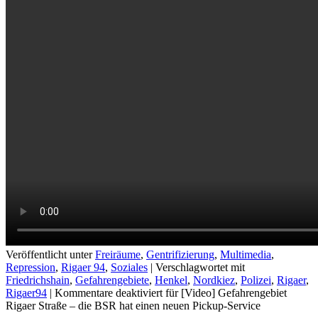
Veröffentlicht unter
Freiräume
,
Gentrifizierung
,
Multimedia
,
Repression
,
Rigaer 94
,
Soziales
|
Verschlagwortet mit
Friedrichshain
,
Gefahrengebiete
,
Henkel
,
Nordkiez
,
Polizei
,
Rigaer
,
Rigaer94
|
Kommentare deaktiviert
für [Video] Gefahrengebiet
Rigaer Straße – die BSR hat einen neuen Pickup-Service