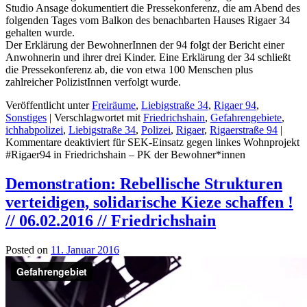
Studio Ansage dokumentiert die Pressekonferenz, die am Abend des
folgenden Tages vom Balkon des benachbarten Hauses Rigaer 34
gehalten wurde.
Der Erklärung der BewohnerInnen der 94 folgt der Bericht einer
Anwohnerin und ihrer drei Kinder. Eine Erklärung der 34 schließt
die Pressekonferenz ab, die von etwa 100 Menschen plus
zahlreicher PolizistInnen verfolgt wurde.
Veröffentlicht unter
Freiräume
,
Liebigstraße 34
,
Rigaer 94
,
Sonstiges
|
Verschlagwortet mit
Friedrichshain
,
Gefahrengebiete
,
ichhabpolizei
,
Liebigstraße 34
,
Polizei
,
Rigaer
,
Rigaerstraße 94
|
Kommentare deaktiviert
für SEK-Einsatz gegen linkes Wohnprojekt
#Rigaer94 in Friedrichshain – PK der Bewohner*innen
Demonstration: Rebellische Strukturen
verteidigen, solidarische Kieze schaffen !
// 06.02.2016 // Friedrichshain
Posted on
11. Januar 2016