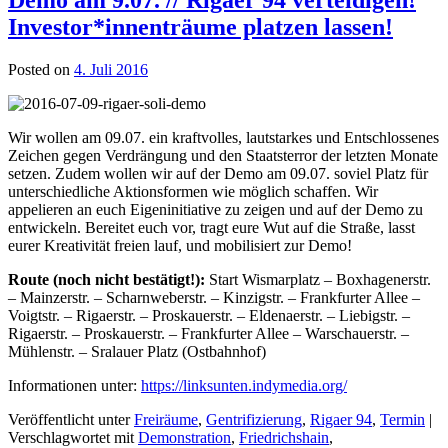
Investor*innenträume platzen lassen!
Posted on
4. Juli 2016
Wir wollen am 09.07. ein kraftvolles, lautstarkes und Entschlossenes
Zeichen gegen Verdrängung und den Staatsterror der letzten Monate
setzen. Zudem wollen wir auf der Demo am 09.07. soviel Platz für
unterschiedliche Aktionsformen wie möglich schaffen. Wir
appelieren an euch Eigeninitiative zu zeigen und auf der Demo zu
entwickeln. Bereitet euch vor, tragt eure Wut auf die Straße, lasst
eurer Kreativität freien lauf, und mobilisiert zur Demo!
Route (noch nicht bestätigt!):
Start Wismarplatz – Boxhagenerstr.
– Mainzerstr. – Scharnweberstr. – Kinzigstr. – Frankfurter Allee –
Voigtstr. – Rigaerstr. – Proskauerstr. – Eldenaerstr. – Liebigstr. –
Rigaerstr. – Proskauerstr. – Frankfurter Allee – Warschauerstr. –
Mühlenstr. – Sralauer Platz (Ostbahnhof)
Informationen unter:
https://linksunten.indymedia.org/
Veröffentlicht unter
Freiräume
,
Gentrifizierung
,
Rigaer 94
,
Termin
|
Verschlagwortet mit
Demonstration
,
Friedrichshain
,