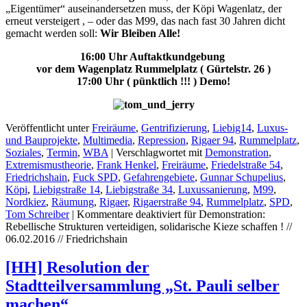
„Eigentümer“ auseinandersetzen muss, der Köpi Wagenlatz, der
erneut versteigert , – oder das M99, das nach fast 30 Jahren dicht
gemacht werden soll:
Wir Bleiben Alle!
16:00 Uhr Auftaktkundgebung
vor dem Wagenplatz Rummelplatz ( Gürtelstr. 26 )
17:00 Uhr ( pünktlich !!! ) Demo!
Veröffentlicht unter
Freiräume
,
Gentrifizierung
,
Liebig14
,
Luxus-
und Bauprojekte
,
Multimedia
,
Repression
,
Rigaer 94
,
Rummelplatz
,
Soziales
,
Termin
,
WBA
|
Verschlagwortet mit
Demonstration
,
Extremismustheorie
,
Frank Henkel
,
Freiräume
,
Friedelstraße 54
,
Friedrichshain
,
Fuck SPD
,
Gefahrengebiete
,
Gunnar Schupelius
,
Köpi
,
Liebigstraße 14
,
Liebigstraße 34
,
Luxussanierung
,
M99
,
Nordkiez
,
Räumung
,
Rigaer
,
Rigaerstraße 94
,
Rummelplatz
,
SPD
,
Tom Schreiber
|
Kommentare deaktiviert
für Demonstration:
Rebellische Strukturen verteidigen, solidarische Kieze schaffen ! //
06.02.2016 // Friedrichshain
[HH] Resolution der
Stadtteilversammlung „St. Pauli selber
machen“