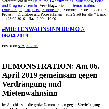
Veröffentlicht unter
Freiräume
,
Gentrifizierung
,
Multimedia
,
Potse
und Drugstore
,
Termin
|
Verschlagwortet mit
Demonstration
,
Drugstore
,
Jugend
,
Potse
,
Schöneberg
|
Kommentare deaktiviert
für
Protest! – Drugstore und Potse erhalten – eine Stadt für alle // Demo
am 28.09.2019 – Sa. 12:00 – 16:00
#MIETENWAHNSINN DEMO //
06.04.2019
Posted on
5. April 2019
DEMONSTRATION: Am 06.
April 2019 gemeinsam gegen
Verdrängung und
Mietenwahnsinn
Im Anschluss an die große Demonstration
gegen Verdrängung