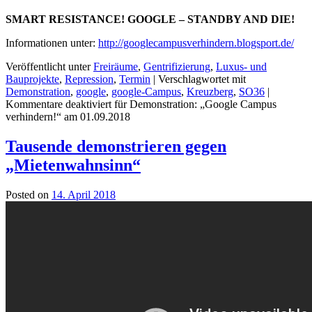
SMART RESISTANCE! GOOGLE – STANDBY AND DIE!
Informationen unter:
http://googlecampusverhindern.blogsport.de/
Veröffentlicht unter
Freiräume
,
Gentrifizierung
,
Luxus- und
Bauprojekte
,
Repression
,
Termin
|
Verschlagwortet mit
Demonstration
,
google
,
google-Campus
,
Kreuzberg
,
SO36
|
Kommentare deaktiviert
für Demonstration: „Google Campus
verhindern!“ am 01.09.2018
Tausende demonstrieren gegen
„Mietenwahnsinn“
Posted on
14. April 2018