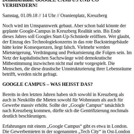
VERHINDERN!
Samstag, 01.09.18 // 14 Uhr // Oranienplatz, Kreuzberg
Noch wird im Umspannwerk gebaut. Aber schon bald könnte der
geplante Google-Campus in Kreuzberg Realität sein. Bis Ende
dieses Jahres soll Googles Start-Up-Schmiede eröffnen. Wer glaubt,
der Einzug des Technologiekonzerns in das rote Backsteingebäude
hätte keine Konsequenzen, liegt falsch. Vielmehr werden
Mietsteigerung, Verdrängung und Prekarisierung die Folgen sein. Im
Netz der kapitalistischen Sachzwänge wird demokratische
Mitbestimmung inzwischen nicht mal mehr vorgespielt. Die
Menschen, die diese drastische Umstrukturierung ihrer Lebensräume
betrifft, werden nicht gefragt.
GOOGLE CAMPUS – WAS HEISST DAS?
Bereits in den letzten Jahren haben sich sowohl in Kreuzberg als
auch in Neukölln die Mieten sowohl für Wohnraum als auch für
Gewerbe massiv erhöht. Sollte der „Google Campus“ tatsächlich
nach Kreuzberg kommen, dürfte sich die Gentrifizierung nochmals
deutlich beschleunigen.
Erfahrungen mit einem „Google Campus“ gibt es etwa in London.
Die Gewerbemieten in der sogenannten „Tech City“ in Ost-London