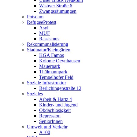
Unser Block Neukölln
Wisbyer Straße 6
Zwangsräumungen
Potsdam
RefugeeProtest
Asyl
MUF
Rassismus
Rekommunalisierung
Stadtnatur/Kleingärten
KGA Famos
Kolonie Oeynhausen
Mauerpark
Thälmannpark
Tempelhofer Feld
Soziale Infrastruktur
Berlichingenstraße 12
Soziales
Arbeit & Hartz 4
Kinder- und Jugend
Obdachlosigkeit
Repression
SeniorInnen
Umwelt und Verkehr
A100