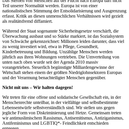
Das Sterben von Menschen auf der Flucht nach Europa darf nicht
Teil unserer Normalität werden. Europa ist von einer
nationalistischen Stimmung der Entsolidarisierung und Ausgrenzung
erfasst. Kritik an diesen unmenschlichen Verhältnissen wird gezielt
als realitätsfremd diffamiert.
Während der Staat sogenannte Sicherheitsgesetze verschärft, die
Überwachung ausbaut und so Stärke markiert, ist das Sozialsystem
von Schwäche gekennzeichnet: Millionen leiden darunter, dass viel
zu wenig investiert wird, etwa in Pflege, Gesundheit,
Kinderbetreuung und Bildung. Unzählige Menschen werden
jährlich aus ihren Wohnungen vertrieben. Die Umverteilung von
unten nach oben wurde seit der Agenda 2010 massiv
vorangetrieben. Steuerlich begünstigte Milliardengewinne der
Wirtschaft stehen einem der größten Niedriglohnsektoren Europas
und der Verarmung benachteiligter Menschen gegenüber.
Nicht mit uns – Wir halten dagegen!
Wir treten für eine offene und solidarische Gesellschaft ein, in der
Menschenrechte unteilbar, in der vielfältige und selbstbestimmte
Lebensentwürfe selbstverständlich sind. Wir stellen uns gegen
jegliche Form von Diskriminierung und Hetze. Gemeinsam treten
wir antimuslimischem Rassismus, Antisemitismus, Antiziganismus,
Antifeminismus und LGBTIQ*- Feindlichkeit entschieden
entgegen.