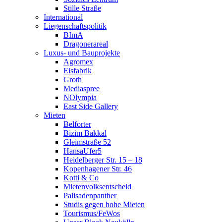
Stille Straße
International
Liegenschaftspolitik
BImA
Dragonerareal
Luxus- und Bauprojekte
Agromex
Eisfabrik
Groth
Mediaspree
NOlympia
East Side Gallery
Mieten
Belforter
Bizim Bakkal
Gleimstraße 52
HansaUfer5
Heidelberger Str. 15 – 18
Kopenhagener Str. 46
Kotti & Co
Mietenvolksentscheid
Palisadenpanther
Studis gegen hohe Mieten
Tourismus/FeWos