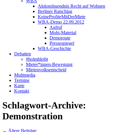
WBA
Aktionsbuendnis Recht auf Wohnen
Berliner Ratschlag
KeineProfiteMitDerMiete
WBA-Demo 22.09.2012
Aufruf
Mobi-Material
Demoroute
Pressespiegel
WBA-Geschichte
Debatten
#holmbleibt
Mieter*innen-Bewegung
Mietenvolksentscheid
Multimedia
Termine
Karte
Kontakt
Schlagwort-Archive:
Demonstration
←
Ältere Beiträge