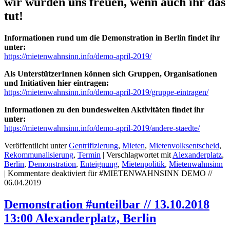
wir würden uns freuen, wenn auch ihr das
tut!
Informationen rund um die Demonstration in Berlin findet ihr
unter:
https://mietenwahnsinn.info/demo-april-2019/
Als UnterstützerInnen können sich Gruppen, Organisationen
und Initiativen hier eintragen:
https://mietenwahnsinn.info/demo-april-2019/gruppe-eintragen/
Informationen zu den bundesweiten Aktivitäten findet ihr
unter:
https://mietenwahnsinn.info/demo-april-2019/andere-staedte/
Veröffentlicht unter
Gentrifizierung
,
Mieten
,
Mietenvolksentscheid
,
Rekommunalisierung
,
Termin
|
Verschlagwortet mit
Alexanderplatz
,
Berlin
,
Demonstration
,
Enteignung
,
Mietenpolitik
,
Mietenwahnsinn
|
Kommentare deaktiviert
für #MIETENWAHNSINN DEMO //
06.04.2019
Demonstration #unteilbar // 13.10.2018
13:00 Alexanderplatz, Berlin