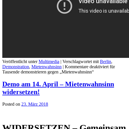
Veröffentlicht unter
Multimedia
|
Verschlagwortet mit
Berlin
,
Demonstration
,
Mietenwahnsinn
|
Kommentare deaktiviert
für
Tausende demonstrieren gegen „Mietenwahnsinn“
Demo am 14. April – Mietenwahnsinn
widersetzen!
Posted on
23. März 2018
WIDERSETZEN – Gemeinsam