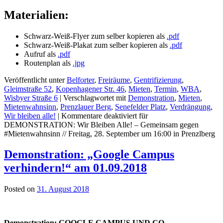
Materialien:
Schwarz-Weiß-Flyer zum selber kopieren als
.pdf
Schwarz-Weiß-Plakat zum selber kopieren als
.pdf
Aufruf als
.pdf
Routenplan als
.jpg
Veröffentlicht unter
Belforter
,
Freiräume
,
Gentrifizierung
,
Gleimstraße 52
,
Kopenhagener Str. 46
,
Mieten
,
Termin
,
WBA
,
Wisbyer Straße 6
|
Verschlagwortet mit
Demonstration
,
Mieten
,
Mietenwahnsinn
,
Prenzlauer Berg
,
Senefelder Platz
,
Verdrängung
,
Wir bleiben alle!
|
Kommentare deaktiviert
für
DEMONSTRATION: Wir Bleiben Alle! – Gemeinsam gegen
#Mietenwahnsinn // Freitag, 28. September um 16:00 in Prenzlberg
Demonstration: „Google Campus
verhindern!“ am 01.09.2018
Posted on
31. August 2018
Demonstration: GOOGLE CAMPUS UND CO