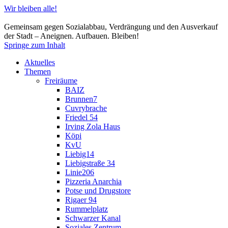
Wir bleiben alle!
Gemeinsam gegen Sozialabbau, Verdrängung und den Ausverkauf
der Stadt – Aneignen. Aufbauen. Bleiben!
Springe zum Inhalt
Aktuelles
Themen
Freiräume
BAIZ
Brunnen7
Cuvrybrache
Friedel 54
Irving Zola Haus
Köpi
KvU
Liebig14
Liebigstraße 34
Linie206
Pizzeria Anarchia
Potse und Drugstore
Rigaer 94
Rummelplatz
Schwarzer Kanal
Soziales Zentrum