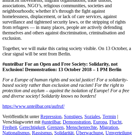
antiracist movements, migrant organisations, trade unions,
associations, NGO’s, religious communities, societies and
neighbourhoods; whether it’s through the fight against
homelessness, displacement, or lack of care services, against
surveillance and tightened security laws, or the stripping of rights
from refugees — in many places, people are actively defending
themselves and others against discrimination, criminalisation and
exclusion.
Together, we will make this caring society visible. On 13 October, a
clear signal will be sent from Berlin.
#unteilbar For an Open and Free Society: Solidarity, not
Exclusion! Demonstration: 13 October 2018 – 1 PM Berlin
For a Europe of human rights and social justice!
For a solidarity-
based society rather than exclusion and racism!
For the right to
protection and asylum – against the isolation of Europe!
For a free
and diverse society!
Solidarity knows no borders!
https://www.unteilbar.org/aufruf/
Veröffentlicht unter
Repression
,
Sonstiges
,
Soziales
,
Termin
|
Verschlagwortet mit
#unteilbar
,
Demonstration
,
Europa
,
Flucht
,
Freiheit
,
Gerechtigkeit
,
Grenzen
,
Menschenrechte
,
Migration
,
Nationalismus
,
Rassismus
,
Solidarität
,
Überwachung
,
Umverteilung