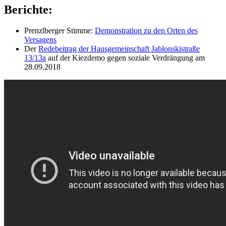
Berichte:
Prenzlberger Stimme:
Demonstration zu den Orten des
Versagens
Der
Redebeitrag der Hausgemeinschaft Jablonskistraße
13/13a
auf der Kiezdemo gegen soziale Verdrängung am
28.09.2018