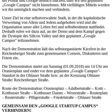
der Politik und Google deutlich machen, dass wir den geplanten
„Google Campus“ nicht hinnehmen. Mit vielfältigen Mitteln werden
wir ihn unmöglich machen und verhindern.
Unser Ziel ist eine selbstverwaltete Stadt, in der die kapitalistische
Verwertung von Allem und Jedem aufgehoben wird und die
Organisation unser aller Leben frei und selbstbestimmt stattfindet.
Deshalb rufen wir dazu auf, an der Demo und dem Kampf gegen
die Dystopie des Silicon Valley und den geplanten „Google
Campus“ teilzunehmen.
Nach der Demonstration lädt das selbstorganisierte Kiezfest in der
Reichenberger Straße zum gemeinsamen Cornern, Diskutieren und
Feiern ein.
Die Demonstration startet am Samstag (01.09.2018) um 14 Uhr am
Oranienplatz und endet vor dem geplanten „Google Campus“-
Standort in der Ohlauer Straße bzw. an der Kreuzung Ohlauer
Straße/ Reichenberger Straße.
Route der Demonstration: Oranienplatz – Adalbertstraße – Kotti –
Kottbusser Straße – Kottbusser Damm – Weserstraße – Reuterplatz
– Reuterstraße – Pflügerstraße – Friedelstraße – Ohlauer Straße
GEMEINSAM DEN „GOOGLE STARTUP CAMPUS“
VERHINDERN!