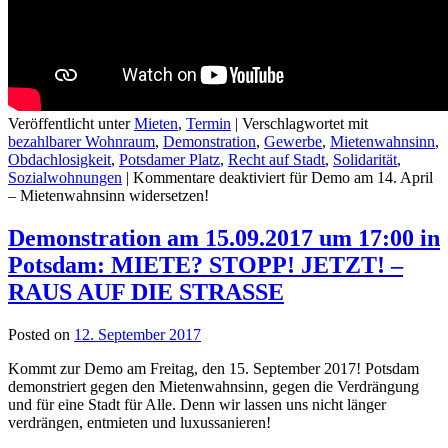
Veröffentlicht unter
Mieten
,
Termin
|
Verschlagwortet mit
bezahlbarer Wohnraum
,
Demonstration
,
Gewerbe
,
Mietenwahnsinn
,
Obdachlosigkeit
,
Potsdamer Platz
,
Recht auf Stadt
,
Solidarität
,
Sozialwohnungen
|
Kommentare deaktiviert
für Demo am 14. April
– Mietenwahnsinn widersetzen!
Demonstration am 15.09.2017 um 17:00 in
Potsdam: MIETE? STOPP! JETZT! –
RAUS AUF DIE STRASSE
Posted on
12. September 2017
Kommt zur Demo am Freitag, den 15. September 2017! Potsdam
demonstriert gegen den Mietenwahnsinn, gegen die Verdrängung
und für eine Stadt für Alle. Denn wir lassen uns nicht länger
verdrängen, entmieten und luxussanieren!