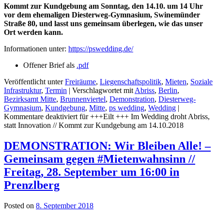
Kommt zur Kundgebung am Sonntag, den 14.10. um 14 Uhr
vor dem ehemaligen Diesterweg-Gymnasium, Swinemünder
Straße 80, und lasst uns gemeinsam überlegen, wie das unser
Ort werden kann.
Informationen unter:
https://pswedding.de/
Offener Brief als
.pdf
Veröffentlicht unter
Freiräume
,
Liegenschaftspolitik
,
Mieten
,
Soziale
Infrastruktur
,
Termin
|
Verschlagwortet mit
Abriss
,
Berlin
,
Bezirksamt Mitte
,
Brunnenviertel
,
Demonstration
,
Diesterweg-
Gymnasium
,
Kundgebung
,
Mitte
,
ps wedding
,
Wedding
|
Kommentare deaktiviert
für +++Eilt +++ Im Wedding droht Abriss,
statt Innovation // Kommt zur Kundgebung am 14.10.2018
DEMONSTRATION: Wir Bleiben Alle! –
Gemeinsam gegen #Mietenwahnsinn //
Freitag, 28. September um 16:00 in
Prenzlberg
Posted on
8. September 2018