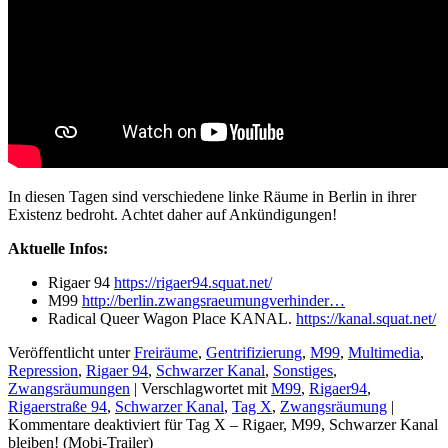
In diesen Tagen sind verschiedene linke Räume in Berlin in ihrer
Existenz bedroht. Achtet daher auf Ankündigungen!
Aktuelle Infos:
Rigaer 94
https://rigaer94.squat.net/
M99
http://berlin.zwangsraeumungverhinder…
Radical Queer Wagon Place KANAL.
https://kanal.squat.net/
Veröffentlicht unter
Freiräume
,
Gentrifizierung
,
M99
,
Multimedia
,
Repression
,
Rigaer 94
,
Schwarzer Kanal
,
Sonstiges
,
Zwangsräumungen
|
Verschlagwortet mit
M99
,
Rigaer94
,
Rigaerstraße 94
,
Schwarzer Kanal
,
Tag X
,
Zwangsräumung
|
Kommentare deaktiviert
für Tag X – Rigaer, M99, Schwarzer Kanal
bleiben! (Mobi-Trailer)