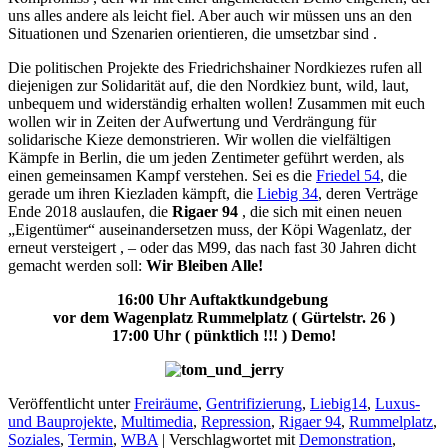
uns alles andere als leicht fiel. Aber auch wir müssen uns an den
Situationen und Szenarien orientieren, die umsetzbar sind .
Die politischen Projekte des Friedrichshainer Nordkiezes rufen all
diejenigen zur Solidarität auf, die den Nordkiez bunt, wild, laut,
unbequem und widerständig erhalten wollen! Zusammen mit euch
wollen wir in Zeiten der Aufwertung und Verdrängung für
solidarische Kieze demonstrieren. Wir wollen die vielfältigen
Kämpfe in Berlin, die um jeden Zentimeter geführt werden, als
einen gemeinsamen Kampf verstehen. Sei es die
Friedel 54
, die
gerade um ihren Kiezladen kämpft, die
Liebig 34
, deren Verträge
Ende 2018 auslaufen, die
Rigaer 94
, die sich mit einen neuen
„Eigentümer“ auseinandersetzen muss, der Köpi Wagenlatz, der
erneut versteigert , – oder das M99, das nach fast 30 Jahren dicht
gemacht werden soll:
Wir Bleiben Alle!
16:00 Uhr Auftaktkundgebung
vor dem Wagenplatz Rummelplatz ( Gürtelstr. 26 )
17:00 Uhr ( pünktlich !!! ) Demo!
Veröffentlicht unter
Freiräume
,
Gentrifizierung
,
Liebig14
,
Luxus-
und Bauprojekte
,
Multimedia
,
Repression
,
Rigaer 94
,
Rummelplatz
,
Soziales
,
Termin
,
WBA
|
Verschlagwortet mit
Demonstration
,