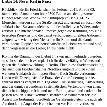
Liebig 14: Never Rest in Peace!
Rückblick: Berlin-Friedrichshain im Februar 2011: Am 02.02.
räumte eine Armada von über 2500 Bullen aus dem gesamten
Bundesgebiet das Wohn- und Kulturprojekt Liebig 14. 25
Menschen wurden auf die Straße gesetzt und erneut ein Raum des
solidarischen Zusammenlebens und des kollektiven Widerstandes
zerstört. Die internationalen Proteste gegen die Räumung des 1990
besetzten Projektes und die damit verbundenen direkten Aktionen
zeigten, wie wichtig den Menschen ihr Raum und die damit
verbundene Utopie eines herrschaftsfreien Lebens waren und sind,
denn vergessen ist die Liebig 14 bis heute nicht!
Konnte die Räumung der Liebig 14 zwar nicht verhindert werden,
so steht sie dennoch exemplarisch für den vielfältigen Widerstand
gegen die Stadtentwicklung in Berlin. Eben diese Stadtentwicklung,
die auch den Friedrichshainer Nordkiez angreift und zu einem
weiteren Abklatsch der hippen Simon-Dach-Straße verkommen
lassen will. Es zeigt sich die Fratze der Gentrifizierung bereits
spürbar und es vergeht kein Tag ohne Luxussanierung, Aufwertung
und der damit verbundenen systematischen Vertreibung von allen,
die nicht ins hippe, reiche und neue Berlin passen und / oder nicht
passen wollen. Hinzu kommen staatliche Massnahmen wie die
Ausrufung bestimmter Stadtteile zu Gefahrengebieten, die auch als
Ausdruck der Angst der Herrschenden vor Kontrollverlust zu