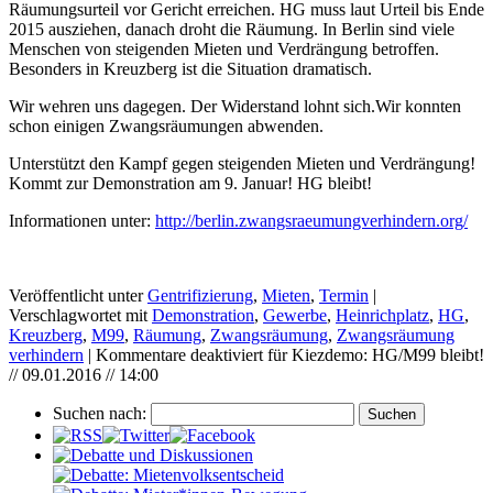
Räumungsurteil vor Gericht erreichen. HG muss laut Urteil bis Ende
2015 ausziehen, danach droht die Räumung. In Berlin sind viele
Menschen von steigenden Mieten und Verdrängung betroffen.
Besonders in Kreuzberg ist die Situation dramatisch.
Wir wehren uns dagegen. Der Widerstand lohnt sich.Wir konnten
schon einigen Zwangsräumungen abwenden.
Unterstützt den Kampf gegen steigenden Mieten und Verdrängung!
Kommt zur Demonstration am 9. Januar! HG bleibt!
Informationen unter:
http://berlin.zwangsraeumungverhindern.org/
Veröffentlicht unter
Gentrifizierung
,
Mieten
,
Termin
|
Verschlagwortet mit
Demonstration
,
Gewerbe
,
Heinrichplatz
,
HG
,
Kreuzberg
,
M99
,
Räumung
,
Zwangsräumung
,
Zwangsräumung
verhindern
|
Kommentare deaktiviert
für Kiezdemo: HG/M99 bleibt!
// 09.01.2016 // 14:00
Suchen nach: