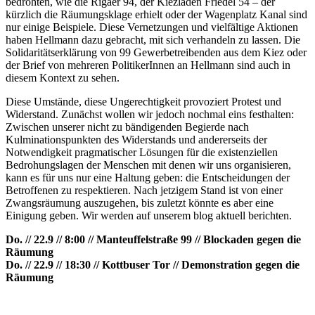
bedrohten, wie die Rigaer 94, der Kiezladen Friedel 54 – der
kürzlich die Räumungsklage erhielt oder der Wagenplatz Kanal sind
nur einige Beispiele. Diese Vernetzungen und vielfältige Aktionen
haben Hellmann dazu gebracht, mit sich verhandeln zu lassen. Die
Solidaritätserklärung von 99 Gewerbetreibenden aus dem Kiez oder
der Brief von mehreren PolitikerInnen an Hellmann sind auch in
diesem Kontext zu sehen.
Diese Umstände, diese Ungerechtigkeit provoziert Protest und
Widerstand. Zunächst wollen wir jedoch nochmal eins festhalten:
Zwischen unserer nicht zu bändigenden Begierde nach
Kulminationspunkten des Widerstands und andererseits der
Notwendigkeit pragmatischer Lösungen für die existenziellen
Bedrohungslagen der Menschen mit denen wir uns organisieren,
kann es für uns nur eine Haltung geben: die Entscheidungen der
Betroffenen zu respektieren. Nach jetzigem Stand ist von einer
Zwangsräumung auszugehen, bis zuletzt könnte es aber eine
Einigung geben. Wir werden auf unserem blog aktuell berichten.
Do. // 22.9 // 8:00 // Manteuffelstraße 99 // Blockaden gegen die
Räumung
Do. // 22.9 // 18:30 // Kottbuser Tor // Demonstration gegen die
Räumung