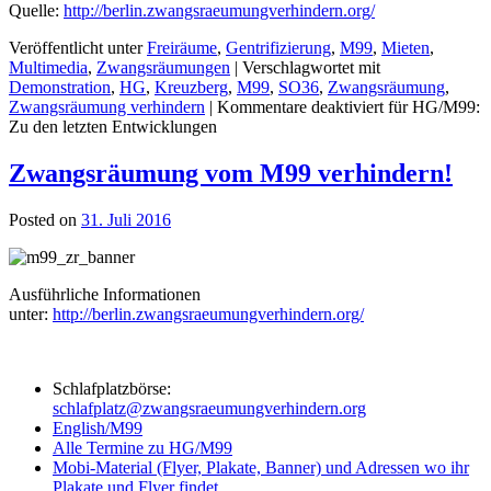
Quelle:
http://berlin.zwangsraeumungverhindern.org/
Veröffentlicht unter
Freiräume
,
Gentrifizierung
,
M99
,
Mieten
,
Multimedia
,
Zwangsräumungen
|
Verschlagwortet mit
Demonstration
,
HG
,
Kreuzberg
,
M99
,
SO36
,
Zwangsräumung
,
Zwangsräumung verhindern
|
Kommentare deaktiviert
für HG/M99:
Zu den letzten Entwicklungen
Zwangsräumung vom M99 verhindern!
Posted on
31. Juli 2016
Ausführliche Informationen
unter:
http://berlin.zwangsraeumungverhindern.org/
Schlafplatzbörse:
schlafplatz@zwangsraeumungverhindern.org
English/M99
Alle Termine zu HG/M99
Mobi-Material (Flyer, Plakate, Banner) und Adressen wo ihr
Plakate und Flyer findet