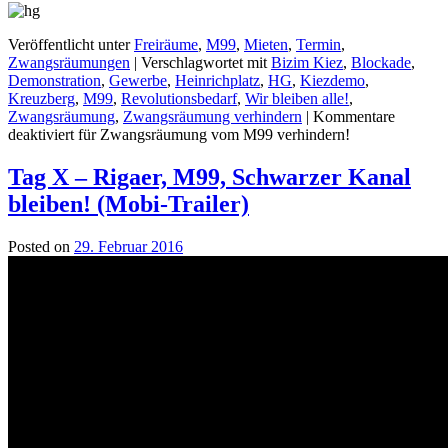
Veröffentlicht unter
Freiräume
,
M99
,
Mieten
,
Termin
,
Zwangsräumungen
|
Verschlagwortet mit
Bizim Kiez
,
Blockade
,
Demonstration
,
Gewerbe
,
Heinrichplatz
,
HG
,
Kiezdemo
,
Kreuzberg
,
M99
,
Revolutionsbedarf
,
Wir bleiben alle!
,
Zwangsräumung
,
Zwangsräumung verhindern
|
Kommentare
deaktiviert
für Zwangsräumung vom M99 verhindern!
Tag X – Rigaer, M99, Schwarzer Kanal
bleiben! (Mobi-Trailer)
Posted on
29. Februar 2016