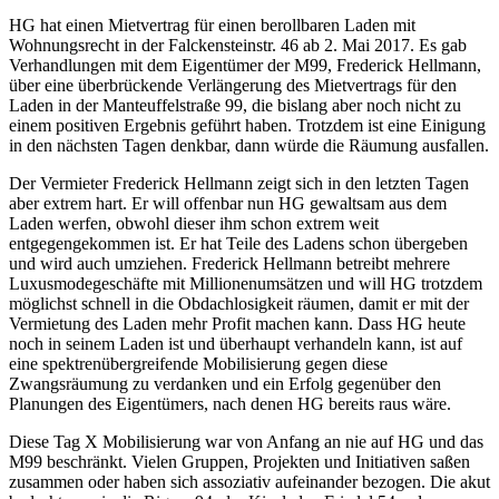
HG hat einen Mietvertrag für einen berollbaren Laden mit
Wohnungsrecht in der Falckensteinstr. 46 ab 2. Mai 2017. Es gab
Verhandlungen mit dem Eigentümer der M99, Frederick Hellmann,
über eine überbrückende Verlängerung des Mietvertrags für den
Laden in der Manteuffelstraße 99, die bislang aber noch nicht zu
einem positiven Ergebnis geführt haben. Trotzdem ist eine Einigung
in den nächsten Tagen denkbar, dann würde die Räumung ausfallen.
Der Vermieter Frederick Hellmann zeigt sich in den letzten Tagen
aber extrem hart. Er will offenbar nun HG gewaltsam aus dem
Laden werfen, obwohl dieser ihm schon extrem weit
entgegengekommen ist. Er hat Teile des Ladens schon übergeben
und wird auch umziehen. Frederick Hellmann betreibt mehrere
Luxusmodegeschäfte mit Millionenumsätzen und will HG trotzdem
möglichst schnell in die Obdachlosigkeit räumen, damit er mit der
Vermietung des Laden mehr Profit machen kann. Dass HG heute
noch in seinem Laden ist und überhaupt verhandeln kann, ist auf
eine spektrenübergreifende Mobilisierung gegen diese
Zwangsräumung zu verdanken und ein Erfolg gegenüber den
Planungen des Eigentümers, nach denen HG bereits raus wäre.
Diese Tag X Mobilisierung war von Anfang an nie auf HG und das
M99 beschränkt. Vielen Gruppen, Projekten und Initiativen saßen
zusammen oder haben sich assoziativ aufeinander bezogen. Die akut