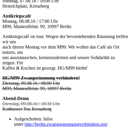
Sonntag, 07.08.16 / 16:00 Uhr
Heinrichplatz, Kreuzberg
Antikriegscafé
Montag, 08.08.16 / 17:00 Uhr
M99, Manteuffelstr. 99, 10997 Berlin
Antikriegscafé on tour. Wegen der bevorstehenden Räumung treffen
wir uns
auch diesen Montag vor dem M99. Wir wollen das Café als Ort
nutzen, um
uns auszutauschen, kennenzulernen und unsere Solidarität zu
zeigen. Für
Kaffee & Kuchen ist gesorgt. HG/M99 bleibt!
HG/M99 Zwangsräumung verhindern!
Dienstag, 09.08.16 / 08:00 Uhr
M99, Manteuffelstr. 99, 10997 Berlin
Abend-Demo
Dienstag, 09.08.16 / 18:30 Uhr
Kottbusser Tor, Kreuzberg
Aufgeschoben: Infos
unter
http://berlin.zwangsraeumungverhindern.org/