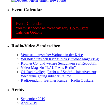
Event Calendar
Event Calendar
You must choose an event category.
Go to Event
Calendar Options
Radio/Video-Sendereihen
Veranstaltungsreihe: Wohnen in der Krise
Wir holen uns den Kiez zurück (StudioAnsage 88,4)
Kotti & Co. und weitere Sendungen auf Reboot.fm
Video-Magazin “LAUT Aus Berlin”
Ö1 Radiokolleg „Recht auf Stadt“ – Initiativen zur
Wiederaneignung urbaner Räume
Radiosendung: Berliner Runde – Radia Obskura
Archiv
September 2019
April 2019