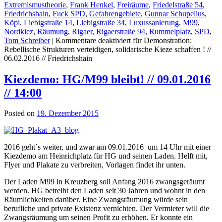
Extremismustheorie
,
Frank Henkel
,
Freiräume
,
Friedelstraße 54
,
Friedrichshain
,
Fuck SPD
,
Gefahrengebiete
,
Gunnar Schupelius
,
Köpi
,
Liebigstraße 14
,
Liebigstraße 34
,
Luxussanierung
,
M99
,
Nordkiez
,
Räumung
,
Rigaer
,
Rigaerstraße 94
,
Rummelplatz
,
SPD
,
Tom Schreiber
|
Kommentare deaktiviert
für Demonstration:
Rebellische Strukturen verteidigen, solidarische Kieze schaffen ! //
06.02.2016 // Friedrichshain
Kiezdemo: HG/M99 bleibt! // 09.01.2016
// 14:00
Posted on
19. Dezember 2015
2016 geht´s weiter, und zwar am 09.01.2016 um 14 Uhr mit einer
Kiezdemo am Heinrichplatz für HG und seinen Laden. Helft mit,
Flyer und Plakate zu verbreiten, Vorlagen findet ihr unten.
Der Laden M99 in Kreuzberg soll Anfang 2016 zwangsgeräumt
werden. HG betreibt den Laden seit 30 Jahren und wohnt in den
Räumlichkeiten darüber. Eine Zwangsräumung würde sein
berufliche und private Existenz vernichten. Der Vermieter will die
Zwangsräumung um seinen Profit zu erhöhen. Er konnte ein