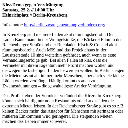
Kiez-Demo gegen Verdrängung
Samstag, 25.2. // 14:00 Uhr
Heinrichplatz // Berlin-Kreuzberg
Infos unter:
http://berlin.zwangsraeumungverhindern.org/
In Kreuzberg sind mehrere Läden akut räumungsbedroht. Der
Laden Bantelmann in der Wrangelstraße, die Bäckerei Filou in der
Reichenberger Straße und der Buchladen Kisch & Co sind akut
räumungsbedroht. Auch M99 und das Projektehaus in der
Lausitzerstraße 10 sind weiterhin gefährdet, auch wenn es erste
Verhandlungserfolge gab. Bei allen Fällen ist klar, dass die
Vermieter mit ihrem Eigentum mehr Profit machen wollen und
deswegen die bisherigen Läden loswerden wollen. In Berlin steigen
die Mieten rasant an, immer mehr Menschen, aber auch viele kleine
Läden werden verdrängt. Häufig kommt es auch zu
Zwangsräumungen – die gewalttätigste Art der Verdrängung.
Das Profitstreben der Vermieter verändert die Kieze. In Kreuzberg
können sich häufig nur noch Restaurants oder Luxusläden die
extremen Mieten leisten. In der Reichenberger Straße gibt es so z.B.
keinen Bäcker mehr, das Angebot für Menschen mit geringem oder
mittleren Einkommen wird geringerer. Die steigenden Mieten
machen das Leben immer schwerer.