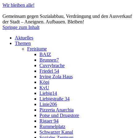
Wir bleiben alle!
Gemeinsam gegen Sozialabbau, Verdrängung und den Ausverkauf
der Stadt – Aneignen. Aufbauen. Bleiben!
Springe zum Inhalt
Aktuelles
Themen
Freiräume
BAIZ
Brunnen7
Cuvrybrache
Friedel 54
Irving Zola Haus
Köpi
KvU
Liebig14
Liebigstraße 34
Linie206
Pizzeria Anarchia
Potse und Drugstore
Rigaer 94
Rummelplatz
Schwarzer Kanal
Soziales Zentrum