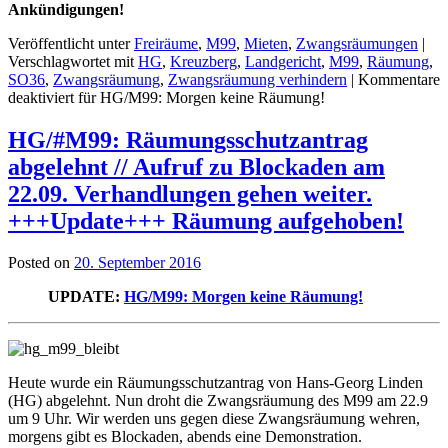
Ankündigungen!
Veröffentlicht unter
Freiräume
,
M99
,
Mieten
,
Zwangsräumungen
|
Verschlagwortet mit
HG
,
Kreuzberg
,
Landgericht
,
M99
,
Räumung
,
SO36
,
Zwangsräumung
,
Zwangsräumung verhindern
|
Kommentare
deaktiviert
für HG/M99: Morgen keine Räumung!
HG/#M99: Räumungsschutzantrag
abgelehnt // Aufruf zu Blockaden am
22.09. Verhandlungen gehen weiter.
+++Update+++ Räumung aufgehoben!
Posted on
20. September 2016
UPDATE:
HG/M99: Morgen keine Räumung!
Heute wurde ein Räumungsschutzantrag von Hans-Georg Linden
(HG) abgelehnt. Nun droht die Zwangsräumung des M99 am 22.9
um 9 Uhr. Wir werden uns gegen diese Zwangsräumung wehren,
morgens gibt es Blockaden, abends eine Demonstration.