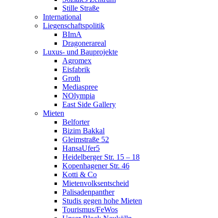
Stille Straße
International
Liegenschaftspolitik
BImA
Dragonerareal
Luxus- und Bauprojekte
Agromex
Eisfabrik
Groth
Mediaspree
NOlympia
East Side Gallery
Mieten
Belforter
Bizim Bakkal
Gleimstraße 52
HansaUfer5
Heidelberger Str. 15 – 18
Kopenhagener Str. 46
Kotti & Co
Mietenvolksentscheid
Palisadenpanther
Studis gegen hohe Mieten
Tourismus/FeWos