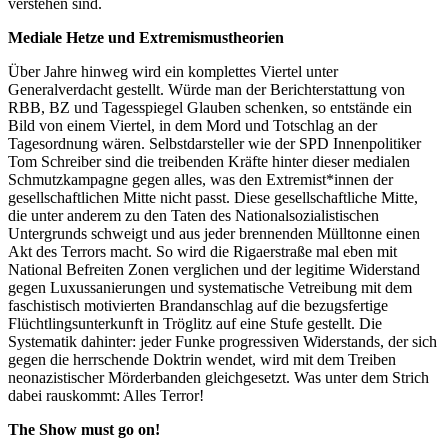
verstehen sind.
Mediale Hetze und Extremismustheorien
Über Jahre hinweg wird ein komplettes Viertel unter
Generalverdacht gestellt. Würde man der Berichterstattung von
RBB, BZ und Tagesspiegel Glauben schenken, so entstände ein
Bild von einem Viertel, in dem Mord und Totschlag an der
Tagesordnung wären. Selbstdarsteller wie der SPD Innenpolitiker
Tom Schreiber sind die treibenden Kräfte hinter dieser medialen
Schmutzkampagne gegen alles, was den Extremist*innen der
gesellschaftlichen Mitte nicht passt. Diese gesellschaftliche Mitte,
die unter anderem zu den Taten des Nationalsozialistischen
Untergrunds schweigt und aus jeder brennenden Mülltonne einen
Akt des Terrors macht. So wird die Rigaerstraße mal eben mit
National Befreiten Zonen verglichen und der legitime Widerstand
gegen Luxussanierungen und systematische Vetreibung mit dem
faschistisch motivierten Brandanschlag auf die bezugsfertige
Flüchtlingsunterkunft in Tröglitz auf eine Stufe gestellt. Die
Systematik dahinter: jeder Funke progressiven Widerstands, der sich
gegen die herrschende Doktrin wendet, wird mit dem Treiben
neonazistischer Mörderbanden gleichgesetzt. Was unter dem Strich
dabei rauskommt: Alles Terror!
The Show must go on!