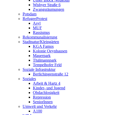
Unser Block Neukölln
Wisbyer Straße 6
Zwangsräumungen
Potsdam
RefugeeProtest
Asyl
MUF
Rassismus
Rekommunalisierung
Stadtnatur/Kleingärten
KGA Famos
Kolonie Oeynhausen
Mauerpark
Thälmannpark
Tempelhofer Feld
Soziale Infrastruktur
Berlichingenstraße 12
Soziales
Arbeit & Hartz 4
Kinder- und Jugend
Obdachlosigkeit
Repression
SeniorInnen
Umwelt und Verkehr
A100