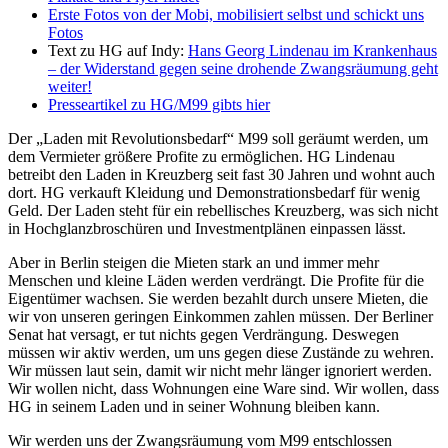
Erste Fotos von der Mobi, mobilisiert selbst und schickt uns
Fotos
Text zu HG auf Indy:
Hans Georg Lindenau im Krankenhaus
– der Widerstand gegen seine drohende Zwangsräumung geht
weiter!
Presseartikel zu HG/M99 gibts hier
Der „Laden mit Revolutionsbedarf“ M99 soll geräumt werden, um
dem Vermieter größere Profite zu ermöglichen. HG Lindenau
betreibt den Laden in Kreuzberg seit fast 30 Jahren und wohnt auch
dort. HG verkauft Kleidung und Demonstrationsbedarf für wenig
Geld. Der Laden steht für ein rebellisches Kreuzberg, was sich nicht
in Hochglanzbroschüren und Investmentplänen einpassen lässt.
Aber in Berlin steigen die Mieten stark an und immer mehr
Menschen und kleine Läden werden verdrängt. Die Profite für die
Eigentümer wachsen. Sie werden bezahlt durch unsere Mieten, die
wir von unseren geringen Einkommen zahlen müssen. Der Berliner
Senat hat versagt, er tut nichts gegen Verdrängung. Deswegen
müssen wir aktiv werden, um uns gegen diese Zustände zu wehren.
Wir müssen laut sein, damit wir nicht mehr länger ignoriert werden.
Wir wollen nicht, dass Wohnungen eine Ware sind. Wir wollen, dass
HG in seinem Laden und in seiner Wohnung bleiben kann.
Wir werden uns der Zwangsräumung vom M99 entschlossen