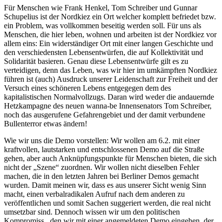
Für Menschen wie Frank Henkel, Tom Schreiber und Gunnar
Schupelius ist der Nordkiez ein Ort welcher komplett befriedet bzw.
ein Problem, was vollkommen beseitig werden soll. Für uns als
Menschen, die hier leben, wohnen und arbeiten ist der Nordkiez vor
allem eins: Ein widerständiger Ort mit einer langen Geschichte und
den verschiedensten Lebensentwürfen, die auf Kollektivität und
Solidarität basieren. Genau diese Lebensentwürfe gilt es zu
verteidigen, denn das Leben, was wir hier im umkämpften Nordkiez
führen ist (auch) Ausdruck unserer Leidenschaft zur Freiheit und der
Versuch eines schöneren Lebens entgegegen dem des
kapitalistischen Normalvollzugs. Daran wird weder die andauernde
Hetzkampagne des neuen wanna-be Innensenators Tom Schreiber,
noch das ausgerufene Gefahrengebiet und der damit verbundene
Bullenterror etwas ändern!
Wie wir uns die Demo vorstellen: Wir wollen am 6.2. mit einer
kraftvollen, lautstarken und entschlossenen Demo auf die Straße
gehen, aber auch Anknüpfungspunkte für Menschen bieten, die sich
nicht der „Szene“ zuordnen. Wir wollen nicht dieselben Fehler
machen, die in den letzten Jahren bei Berliner Demos gemacht
wurden. Damit meinen wir, dass es aus unserer Sicht wenig Sinn
macht, einen verbalradikalen Aufruf nach dem anderen zu
veröffentlichen und somit Sachen suggeriert werden, die real nicht
umsetzbar sind. Dennoch wissen wir um den politischen
Kompromiss , den wir mit einer angemeldeten Demo eingehen, der