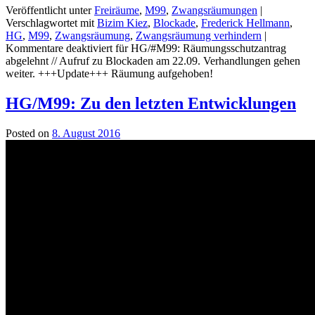
Veröffentlicht unter
Freiräume
,
M99
,
Zwangsräumungen
|
Verschlagwortet mit
Bizim Kiez
,
Blockade
,
Frederick Hellmann
,
HG
,
M99
,
Zwangsräumung
,
Zwangsräumung verhindern
|
Kommentare deaktiviert
für HG/#M99: Räumungsschutzantrag
abgelehnt // Aufruf zu Blockaden am 22.09. Verhandlungen gehen
weiter. +++Update+++ Räumung aufgehoben!
HG/M99: Zu den letzten Entwicklungen
Posted on
8. August 2016