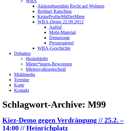
WBA
Aktionsbuendnis Recht auf Wohnen
Berliner Ratschlag
KeineProfiteMitDerMiete
WBA-Demo 22.09.2012
Aufruf
Mobi-Material
Demoroute
Pressespiegel
WBA-Geschichte
Debatten
#holmbleibt
Mieter*innen-Bewegung
Mietenvolksentscheid
Multimedia
Termine
Karte
Kontakt
Schlagwort-Archive:
M99
Kiez-Demo gegen Verdrängung // 25.2. –
14:00 // Heinrichplatz