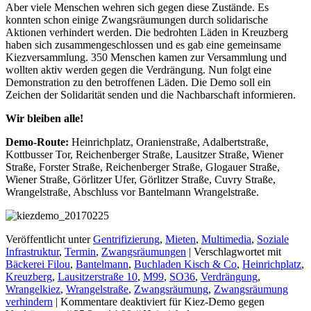
Aber viele Menschen wehren sich gegen diese Zustände. Es
konnten schon einige Zwangsräumungen durch solidarische
Aktionen verhindert werden. Die bedrohten Läden in Kreuzberg
haben sich zusammengeschlossen und es gab eine gemeinsame
Kiezversammlung. 350 Menschen kamen zur Versammlung und
wollten aktiv werden gegen die Verdrängung. Nun folgt eine
Demonstration zu den betroffenen Läden. Die Demo soll ein
Zeichen der Solidarität senden und die Nachbarschaft informieren.
Wir bleiben alle!
Demo-Route:
Heinrichplatz, Oranienstraße, Adalbertstraße,
Kottbusser Tor, Reichenberger Straße, Lausitzer Straße, Wiener
Straße, Forster Straße, Reichenberger Straße, Glogauer Straße,
Wiener Straße, Görlitzer Ufer, Görlitzer Straße, Cuvry Straße,
Wrangelstraße, Abschluss vor Bantelmann Wrangelstraße.
Veröffentlicht unter
Gentrifizierung
,
Mieten
,
Multimedia
,
Soziale
Infrastruktur
,
Termin
,
Zwangsräumungen
|
Verschlagwortet mit
Bäckerei Filou
,
Bantelmann
,
Buchladen Kisch & Co
,
Heinrichplatz
,
Kreuzberg
,
Lausitzerstraße 10
,
M99
,
SO36
,
Verdrängung
,
Wrangelkiez
,
Wrangelstraße
,
Zwangsräumung
,
Zwangsräumung
verhindern
|
Kommentare deaktiviert
für Kiez-Demo gegen