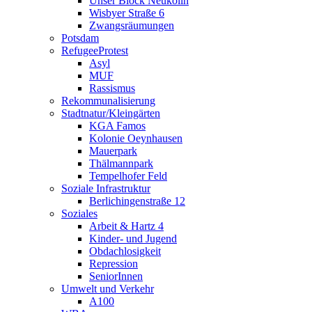
Unser Block Neukölln
Wisbyer Straße 6
Zwangsräumungen
Potsdam
RefugeeProtest
Asyl
MUF
Rassismus
Rekommunalisierung
Stadtnatur/Kleingärten
KGA Famos
Kolonie Oeynhausen
Mauerpark
Thälmannpark
Tempelhofer Feld
Soziale Infrastruktur
Berlichingenstraße 12
Soziales
Arbeit & Hartz 4
Kinder- und Jugend
Obdachlosigkeit
Repression
SeniorInnen
Umwelt und Verkehr
A100