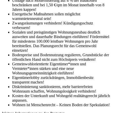
Umlage nach Modernisierung auf 4 % der Baukosten
beschränken und bei 1,50 €/qm im Monat innerhalb von 8
Jahren kappen!
Energetische Maßnahmen sollen möglichst
warmmietenneutral sein!
Zwangsräumungen verhindern! Kündigungsschutz
verbessern!
Sozialen und preisgünstigen Wohnungsneubau deutlich
ausweiten und dauerhafte Bindungen einführen! Fördermittel
für mindestens 100.000 leist­bare Wohnungen pro Jahr
bereitstellen. Das Planungs­recht für das Gemeinwohl
einsetzen!
Bodenpreise und Bodennutzung regulieren, Grundstücke der
öffentlichen Hand nicht zum Höchstpreis veräußern!
Gemeinwohlorientierte Eigentümer*innen und
Vermieter*innen stärken und eine neue
Wohnungsgemeinnützigkeit einführen!
Eigentümerlobby zurückdrängen, Immobilienbesitz
transparent machen!
Diskriminierung sanktionieren, mehr barrierefreien
Wohnraum schaffen, Wohnungslosigkeit verhindern!
Kosten der Unterkunft und Wohngeld realitätsgerecht jährlich
anpassen.
Wohnen ist Menschenrecht – Keinen Boden der Spekulation!