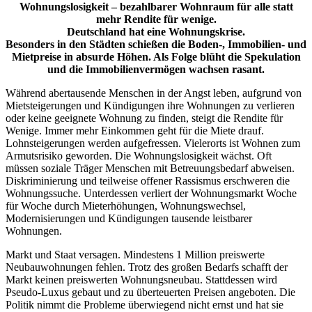
Wohnungslosigkeit – bezahlbarer Wohnraum für alle statt
mehr Rendite für wenige.
Deutschland hat eine Wohnungskrise.
Besonders in den Städten schießen die Boden-, Immobi­lien- und
Mietpreise in absurde Höhen. Als Folge blüht die Spekulation
und die Immobilienvermögen wachsen rasant.
Während abertausende Menschen in der Angst leben, aufgrund von
Mietsteigerungen und Kündigungen ihre Wohnungen zu verlieren
oder keine geeignete Wohnung zu finden, steigt die Rendite für
Wenige. Immer mehr Einkommen geht für die Miete drauf.
Lohnsteigerungen werden aufgefressen. Vielerorts ist Wohnen zum
Armutsrisiko geworden. Die Wohnungslosigkeit wächst. Oft
müssen soziale Träger Menschen mit Betreuungsbedarf abweisen.
Diskriminierung und teilweise offener Rassismus erschweren die
Wohnungssuche. Unterdessen verliert der Wohnungsmarkt Woche
für Woche durch Mieterhöhungen, Wohnungswechsel,
Modernisierungen und Kündigungen tausende leistbarer
Wohnungen.
Markt und Staat versagen. Mindestens 1 Million preiswerte
Neubauwohnungen fehlen. Trotz des großen Bedarfs schafft der
Markt keinen preiswerten Wohnungsneubau. Stattdessen wird
Pseudo-Luxus gebaut und zu überteu­er­ten Preisen angeboten. Die
Politik nimmt die Probleme überwiegend nicht ernst und hat sie