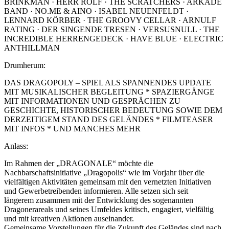
BRINKMAN · HERR ROLF · THE SCRATCHERS · ARKADE
BAND · NO.ME & AINO · ISABEL NEUENFELDT ·
LENNARD KÖRBER · THE GROOVY CELLAR · ARNULF
RATING · DER SINGENDE TRESEN · VERSUSNULL · THE
INCREDIBLE HERRENGEDECK · HAVE BLUE · ELECTRIC
ANTHILLMAN
Drumherum:
DAS DRAGOPOLY – SPIEL ALS SPANNENDES UPDATE
MIT MUSIKALISCHER BEGLEITUNG * SPAZIERGÄNGE
MIT INFORMATIONEN UND GESPRÄCHEN ZU
GESCHICHTE, HISTORISCHER BEDEUTUNG SOWIE DEM
DERZEITIGEM STAND DES GELÄNDES * FILMTEASER
MIT INFOS * UND MANCHES MEHR
Anlass:
Im Rahmen der „DRAGONALE“ möchte die
Nachbarschaftsinitiative „Dragopolis“ wie im Vorjahr über die
vielfältigen Aktivitäten gemeinsam mit den vernetzten Initiativen
und Gewerbetreibenden informieren. Alle setzen sich seit
längerem zusammen mit der Entwicklung des sogenannten
Dragonerareals und seines Umfeldes kritisch, engagiert, vielfältig
und mit kreativen Aktionen auseinander.
Gemeinsame Vorstellungen für die Zukunft des Geländes sind nach