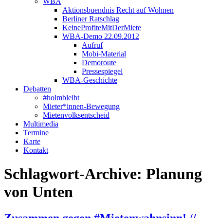
WBA
Aktionsbuendnis Recht auf Wohnen
Berliner Ratschlag
KeineProfiteMitDerMiete
WBA-Demo 22.09.2012
Aufruf
Mobi-Material
Demoroute
Pressespiegel
WBA-Geschichte
Debatten
#holmbleibt
Mieter*innen-Bewegung
Mietenvolksentscheid
Multimedia
Termine
Karte
Kontakt
Schlagwort-Archive:
Planung
von Unten
Zusammen gegen #Mietenwahnsinn! //