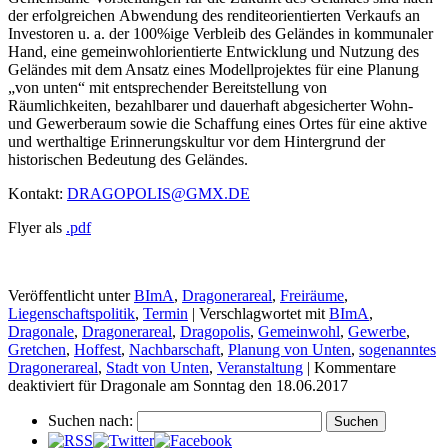
der erfolgreichen Abwendung des renditeorientierten Verkaufs an
Investoren u. a. der 100%ige Verbleib des Geländes in kommunaler
Hand, eine gemeinwohlorientierte Entwicklung und Nutzung des
Geländes mit dem Ansatz eines Modellprojektes für eine Planung
„von unten“ mit entsprechender Bereitstellung von
Räumlichkeiten, bezahlbarer und dauerhaft abgesicherter Wohn-
und Gewerberaum sowie die Schaffung eines Ortes für eine aktive
und werthaltige Erinnerungskultur vor dem Hintergrund der
historischen Bedeutung des Geländes.
Kontakt:
DRAGOPOLIS@GMX.DE
Flyer als
.pdf
Veröffentlicht unter
BImA
,
Dragonerareal
,
Freiräume
,
Liegenschaftspolitik
,
Termin
|
Verschlagwortet mit
BImA
,
Dragonale
,
Dragonerareal
,
Dragopolis
,
Gemeinwohl
,
Gewerbe
,
Gretchen
,
Hoffest
,
Nachbarschaft
,
Planung von Unten
,
sogenanntes
Dragonerareal
,
Stadt von Unten
,
Veranstaltung
|
Kommentare
deaktiviert
für Dragonale am Sonntag den 18.06.2017
Suchen nach: