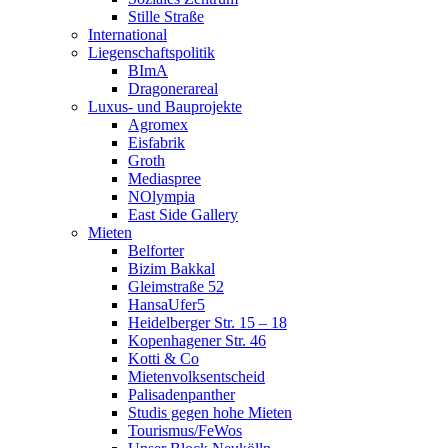
Stille Straße
International
Liegenschaftspolitik
BImA
Dragonerareal
Luxus- und Bauprojekte
Agromex
Eisfabrik
Groth
Mediaspree
NOlympia
East Side Gallery
Mieten
Belforter
Bizim Bakkal
Gleimstraße 52
HansaUfer5
Heidelberger Str. 15 – 18
Kopenhagener Str. 46
Kotti & Co
Mietenvolksentscheid
Palisadenpanther
Studis gegen hohe Mieten
Tourismus/FeWos