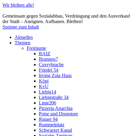
Wir bleiben alle!
Gemeinsam gegen Sozialabbau, Verdrängung und den Ausverkauf
der Stadt – Aneignen. Aufbauen. Bleiben!
Springe zum Inhalt
Aktuelles
Themen
Freiräume
BAIZ
Brunnen7
Cuvrybrache
Friedel 54
Irving Zola Haus
Köpi
KvU
Liebig14
Liebigstraße 34
Linie206
Pizzeria Anarchia
Potse und Drugstore
Rigaer 94
Rummelplatz
Schwarzer Kanal
Soziales Zentrum