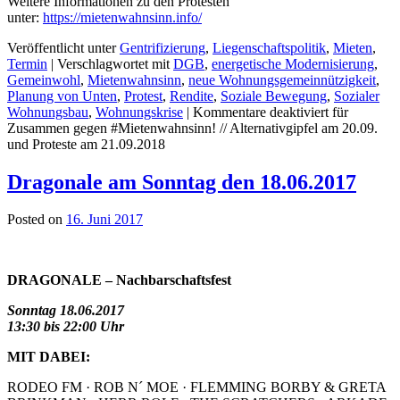
Weitere Informationen zu den Protesten
unter:
https://mietenwahnsinn.info/
Veröffentlicht unter
Gentrifizierung
,
Liegenschaftspolitik
,
Mieten
,
Termin
|
Verschlagwortet mit
DGB
,
energetische Modernisierung
,
Gemeinwohl
,
Mietenwahnsinn
,
neue Wohnungsgemeinnützigkeit
,
Planung von Unten
,
Protest
,
Rendite
,
Soziale Bewegung
,
Sozialer
Wohnungsbau
,
Wohnungskrise
|
Kommentare deaktiviert
für
Zusammen gegen #Mietenwahnsinn! // Alternativgipfel am 20.09.
und Proteste am 21.09.2018
Dragonale am Sonntag den 18.06.2017
Posted on
16. Juni 2017
DRAGONALE – Nachbarschaftsfest
Sonntag 18.06.2017
13:30 bis 22:00 Uhr
MIT DABEI:
RODEO FM · ROB N´ MOE · FLEMMING BORBY & GRETA