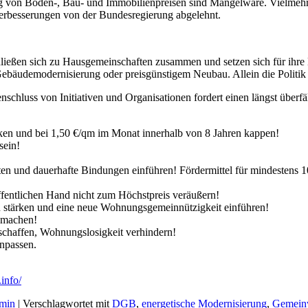
g von Boden-, Bau- und Immobilienpreisen sind Mangelware. Vielmehr
erbesserungen von der Bundesregierung abgelehnt.
ßen sich zu Hausgemeinschaften zusammen und setzen sich für ihre Nac
 Gebäudemodernisierung oder preisgünstigem Neubau. Allein die Polit
hluss von Initiativen und Organisationen fordert einen längst überfä
en und bei 1,50 €/qm im Monat innerhalb von 8 Jahren kappen!
sein!
 und dauerhafte Bindungen einführen! Fördermittel für mindestens 100
fentlichen Hand nicht zum Höchstpreis veräußern!
 stärken und eine neue Wohnungsgemeinnützigkeit einführen!
 machen!
schaffen, Wohnungslosigkeit verhindern!
anpassen.
info/
min
|
Verschlagwortet mit
DGB
,
energetische Modernisierung
,
Gemein