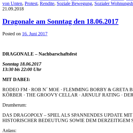
von Unten
,
Protest
,
Rendite
,
Soziale Bewegung
,
Sozialer Wohnungs
21.09.2018
Dragonale am Sonntag den 18.06.2017
Posted on
16. Juni 2017
DRAGONALE – Nachbarschaftsfest
Sonntag 18.06.2017
13:30 bis 22:00 Uhr
MIT DABEI:
RODEO FM · ROB N´ MOE · FLEMMING BORBY & GRETA B
KÖRBER · THE GROOVY CELLAR · ARNULF RATING · DE
Drumherum:
DAS DRAGOPOLY – SPIEL ALS SPANNENDES UPDATE MI
HISTORISCHER BEDEUTUNG SOWIE DEM DERZEITIGEM S
Anlass: