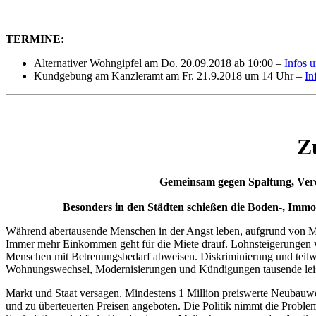
TERMINE:
Alternativer Wohngipfel am Do. 20.09.2018 ab 10:00 –
Infos 
Kundgebung am Kanzleramt am Fr. 21.9.2018 um 14 Uhr –
In
Z
Gemeinsam gegen Spaltung, Verd
Besonders in den Städten schießen die Boden-, Immob
Während abertausende Menschen in der Angst leben, aufgrund von Mi
Immer mehr Einkommen geht für die Miete drauf. Lohnsteigerungen w
Menschen mit Betreuungsbedarf abweisen. Diskriminierung und teil
Wohnungswechsel, Modernisierungen und Kündigungen tausende lei
Markt und Staat versagen. Mindestens 1 Million preiswerte Neubauw
und zu überteu­er­ten Preisen angeboten. Die Politik nimmt die Prob