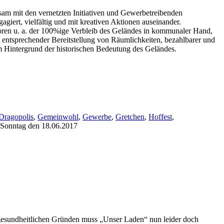
am mit den vernetzten Initiativen und Gewerbetreibenden
giert, vielfältig und mit kreativen Aktionen auseinander.
toren u. a. der 100%ige Verbleib des Geländes in kommunaler Hand,
entsprechender Bereitstellung von Räumlichkeiten, bezahlbarer und
m Hintergrund der historischen Bedeutung des Geländes.
Dragopolis
,
Gemeinwohl
,
Gewerbe
,
Gretchen
,
Hoffest
,
 Sonntag den 18.06.2017
 gesundheitlichen Gründen muss „Unser Laden“ nun leider doch