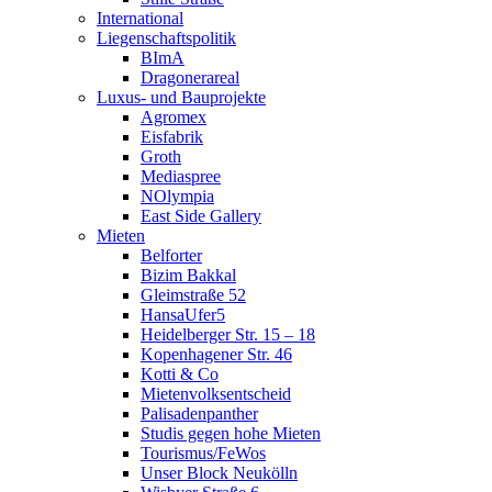
International
Liegenschaftspolitik
BImA
Dragonerareal
Luxus- und Bauprojekte
Agromex
Eisfabrik
Groth
Mediaspree
NOlympia
East Side Gallery
Mieten
Belforter
Bizim Bakkal
Gleimstraße 52
HansaUfer5
Heidelberger Str. 15 – 18
Kopenhagener Str. 46
Kotti & Co
Mietenvolksentscheid
Palisadenpanther
Studis gegen hohe Mieten
Tourismus/FeWos
Unser Block Neukölln