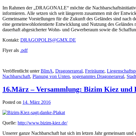
Im Rahmen der „DRAGONALE“ möchte die Nachbarschaftsinitiative „Dr
informieren. Alle setzen sich seit längerem zusammen mit der Entwick
Gemeinsame Vorstellungen für die Zukunft des Geländes sind nach de
eine gemeinwohlorientierte Entwicklung und Nutzung des Geländes mi
dauerhaft abgesicherter Wohn- und Gewerberaum sowie die Schaffung 
Kontakt:
DRAGOPOLIS@GMX.DE
Flyer als
.pdf
Veröffentlicht unter
BImA
,
Dragonerareal
,
Freiräume
,
Liegenschaftspo
Nachbarschaft
,
Planung von Unten
,
sogenanntes Dragonerareal
,
Stad
16.März – Versammlung: Bizim Kiez und F
Posted on
14. März 2016
Quelle:
http://www.bizim-kiez.de/
Unserer ganze Nachbarschaft hat sich im letzen Jahr gemeinsam und