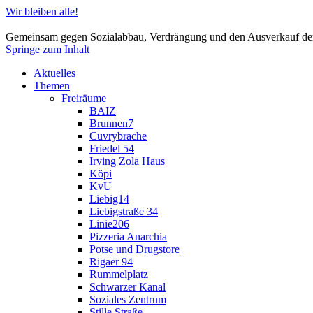
Wir bleiben alle!
Gemeinsam gegen Sozialabbau, Verdrängung und den Ausverkauf der
Springe zum Inhalt
Aktuelles
Themen
Freiräume
BAIZ
Brunnen7
Cuvrybrache
Friedel 54
Irving Zola Haus
Köpi
KvU
Liebig14
Liebigstraße 34
Linie206
Pizzeria Anarchia
Potse und Drugstore
Rigaer 94
Rummelplatz
Schwarzer Kanal
Soziales Zentrum
Stille Straße