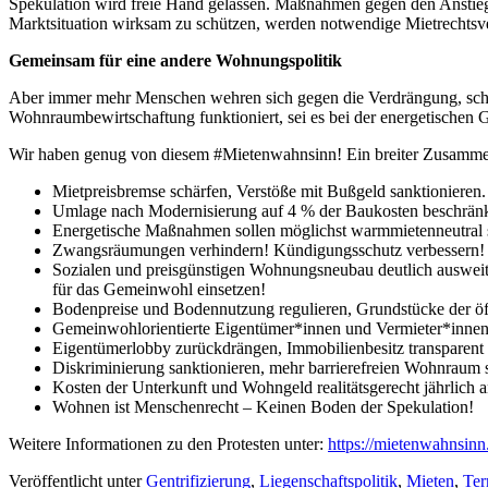
Spekulation wird freie Hand gelassen. Maßnahmen gegen den Anstie
Marktsituation wirksam zu schützen, werden notwendige Mietrechtsv
Gemeinsam für eine andere Wohnungspolitik
Aber immer mehr Menschen wehren sich gegen die Verdrängung, schlie
Wohnraumbewirtschaftung funktioniert, sei es bei der energetischen
Wir haben genug von diesem #Mietenwahnsinn! Ein breiter Zusammensc
Mietpreisbremse schärfen, Verstöße mit Bußgeld sanktionieren.
Umlage nach Modernisierung auf 4 % der Baukosten beschränk
Energetische Maßnahmen sollen möglichst warmmietenneutral 
Zwangsräumungen verhindern! Kündigungsschutz verbessern!
Sozialen und preisgünstigen Wohnungsneubau deutlich ausweiten
für das Gemeinwohl einsetzen!
Bodenpreise und Bodennutzung regulieren, Grundstücke der öf
Gemeinwohlorientierte Eigentümer*innen und Vermieter*innen
Eigentümerlobby zurückdrängen, Immobilienbesitz transparent
Diskriminierung sanktionieren, mehr barrierefreien Wohnraum 
Kosten der Unterkunft und Wohngeld realitätsgerecht jährlich 
Wohnen ist Menschenrecht – Keinen Boden der Spekulation!
Weitere Informationen zu den Protesten unter:
https://mietenwahnsinn.
Veröffentlicht unter
Gentrifizierung
,
Liegenschaftspolitik
,
Mieten
,
Ter