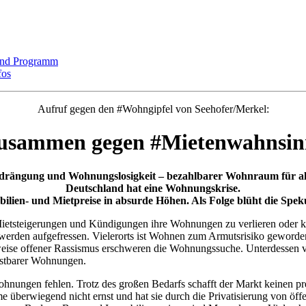
und Programm
fos
Aufruf gegen den #Wohngipfel von Seehofer/Merkel:
usammen gegen #Mietenwahnsin
rängung und Wohnungslosigkeit – bezahlbarer Wohnraum für alle
Deutschland hat eine Wohnungskrise.
i­lien- und Mietpreise in absurde Höhen. Als Folge blüht die Sp
etsteigerungen und Kündigungen ihre Wohnungen zu verlieren oder kei
erden aufgefressen. Vielerorts ist Wohnen zum Armutsrisiko geworden
weise offener Rassismus erschweren die Wohnungssuche. Unterdessen
stbarer Wohnungen.
ohnungen fehlen. Trotz des großen Bedarfs schafft der Markt keinen 
leme überwiegend nicht ernst und hat sie durch die Privatisierung von