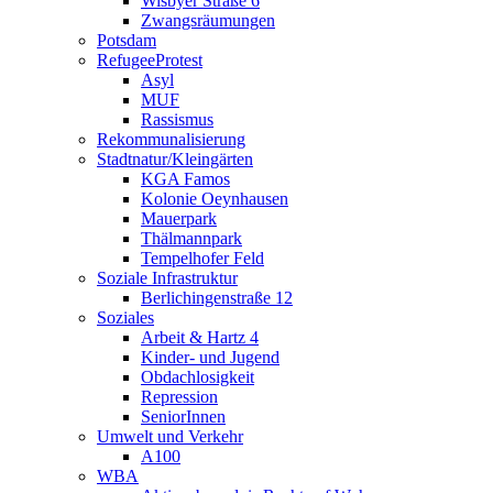
Wisbyer Straße 6
Zwangsräumungen
Potsdam
RefugeeProtest
Asyl
MUF
Rassismus
Rekommunalisierung
Stadtnatur/Kleingärten
KGA Famos
Kolonie Oeynhausen
Mauerpark
Thälmannpark
Tempelhofer Feld
Soziale Infrastruktur
Berlichingenstraße 12
Soziales
Arbeit & Hartz 4
Kinder- und Jugend
Obdachlosigkeit
Repression
SeniorInnen
Umwelt und Verkehr
A100
WBA