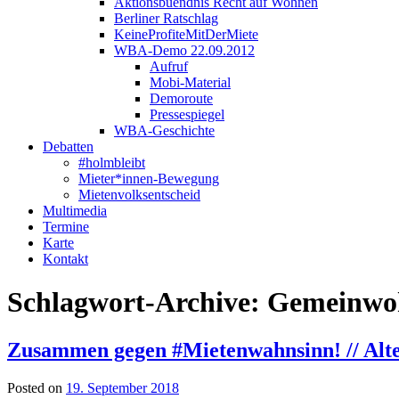
Aktionsbuendnis Recht auf Wohnen
Berliner Ratschlag
KeineProfiteMitDerMiete
WBA-Demo 22.09.2012
Aufruf
Mobi-Material
Demoroute
Pressespiegel
WBA-Geschichte
Debatten
#holmbleibt
Mieter*innen-Bewegung
Mietenvolksentscheid
Multimedia
Termine
Karte
Kontakt
Schlagwort-Archive:
Gemeinwo
Zusammen gegen #Mietenwahnsinn! // Alter
Posted on
19. September 2018