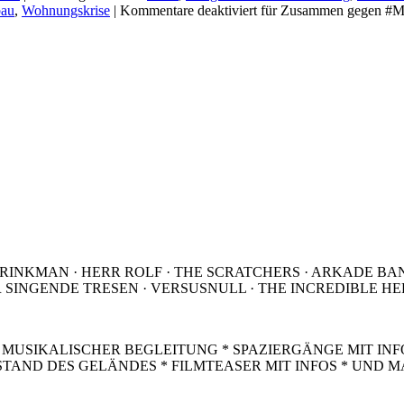
bau
,
Wohnungskrise
|
Kommentare deaktiviert
für Zusammen gegen #Miet
RINKMAN · HERR ROLF · THE SCRATCHERS · ARKADE BAN
R SINGENDE TRESEN · VERSUSNULL · THE INCREDIBLE H
T MUSIKALISCHER BEGLEITUNG * SPAZIERGÄNGE MIT I
TAND DES GELÄNDES * FILMTEASER MIT INFOS * UND 