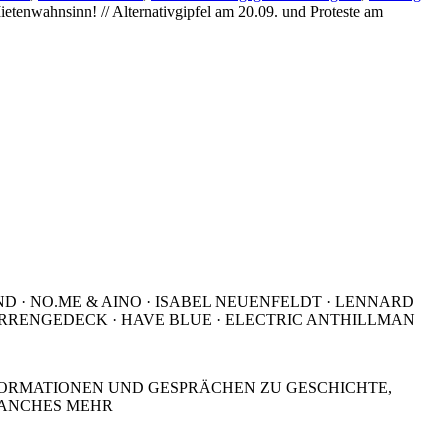
enwahnsinn! // Alternativgipfel am 20.09. und Proteste am
D · NO.ME & AINO · ISABEL NEUENFELDT · LENNARD
ERRENGEDECK · HAVE BLUE · ELECTRIC ANTHILLMAN
NFORMATIONEN UND GESPRÄCHEN ZU GESCHICHTE,
MANCHES MEHR