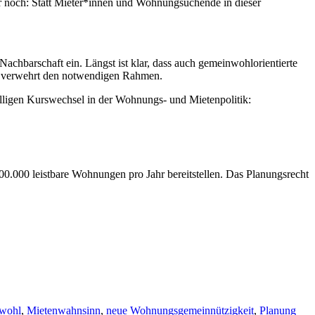
 noch: Statt Mieter*innen und Wohnungsuchende in dieser
hbarschaft ein. Längst ist klar, dass auch gemeinwohlorientierte
ik verwehrt den notwendigen Rahmen.
lligen Kurswechsel in der Wohnungs- und Mietenpolitik:
.000 leist­bare Wohnungen pro Jahr bereitstellen. Das Planungs­recht
wohl
,
Mietenwahnsinn
,
neue Wohnungsgemeinnützigkeit
,
Planung