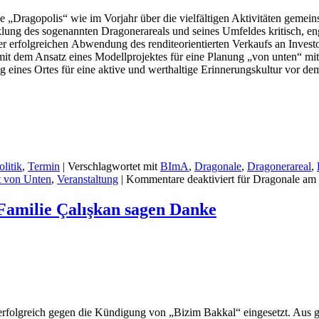
agopolis“ wie im Vorjahr über die vielfältigen Aktivitäten gemeins
lung des sogenannten Dragonerareals und seines Umfeldes kritisch, enga
r erfolgreichen Abwendung des renditeorientierten Verkaufs an Inves
t dem Ansatz eines Modellprojektes für eine Planung „von unten“ mit 
eines Ortes für eine aktive und werthaltige Erinnerungskultur vor de
litik
,
Termin
|
Verschlagwortet mit
BImA
,
Dragonale
,
Dragonerareal
,
t von Unten
,
Veranstaltung
|
Kommentare deaktiviert
für Dragonale am
amilie Çalışkan sagen Danke
 erfolgreich gegen die Kündigung von „Bizim Bakkal“ eingesetzt. Aus