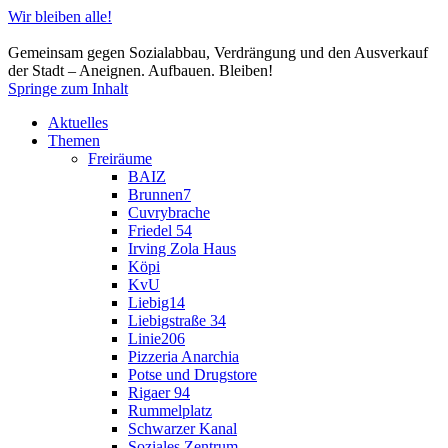
Wir bleiben alle!
Gemeinsam gegen Sozialabbau, Verdrängung und den Ausverkauf
der Stadt – Aneignen. Aufbauen. Bleiben!
Springe zum Inhalt
Aktuelles
Themen
Freiräume
BAIZ
Brunnen7
Cuvrybrache
Friedel 54
Irving Zola Haus
Köpi
KvU
Liebig14
Liebigstraße 34
Linie206
Pizzeria Anarchia
Potse und Drugstore
Rigaer 94
Rummelplatz
Schwarzer Kanal
Soziales Zentrum