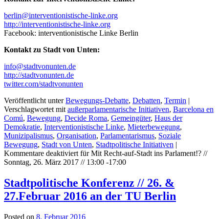
berlin@interventionistische-linke.org
http://interventionistische-linke.org
Facebook: interventionistische Linke Berlin
Kontakt zu Stadt von Unten:
info@stadtvonunten.de
http://stadtvonunten.de
twitter.com/stadtvonunten
Veröffentlicht unter
Bewegungs-Debatte
,
Debatten
,
Termin
|
Verschlagwortet mit
außerparlamentarische Initiativen
,
Barcelona en
Comú
,
Bewegung
,
Decide Roma
,
Gemeingüter
,
Haus der
Demokratie
,
Interventionistische Linke
,
Mieterbewegung
,
Munizipalismus
,
Organisation
,
Parlamentarismus
,
Soziale
Bewegung
,
Stadt von Unten
,
Stadtpolitische Initiativen
|
Kommentare deaktiviert
für Mit Recht-auf-Stadt ins Parlament!? //
Sonntag, 26. März 2017 // 13:00 -17:00
Stadtpolitische Konferenz // 26. &
27.Februar 2016 an der TU Berlin
Posted on
8. Februar 2016