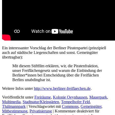
Ein interessanter Vorschlag der Berliner Piratenpartei (prinzipiell
auch auf städtische Liegenschaften und sonst. Gemeingüter
übertragbar):
Mit diesem Stiftfilm erklären, wir, die Piratenfraktion,
unser Freiflächengesetz und warum die Einbindung der
Berliner*innen bei Entscheidung über die Freiflächen
Berlins unabdingbar ist.
Weitere Infos unter
http://www.berliner-freiflaechen.de
.
Veröffentlicht unter
Freiräume
,
Kolonie Oeynhausen
,
Mauerpark
,
Multimedia
,
Stadtnatur/Kleingärten
,
Tempelhofer Feld
,
Thälmannpark
|
Verschlagwortet mit
Commons
,
Gemeingüter
,
Mitbestimmung
,
Privatisierung
|
Kommentare deaktiviert
für