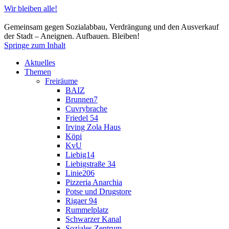
Wir bleiben alle!
Gemeinsam gegen Sozialabbau, Verdrängung und den Ausverkauf
der Stadt – Aneignen. Aufbauen. Bleiben!
Springe zum Inhalt
Aktuelles
Themen
Freiräume
BAIZ
Brunnen7
Cuvrybrache
Friedel 54
Irving Zola Haus
Köpi
KvU
Liebig14
Liebigstraße 34
Linie206
Pizzeria Anarchia
Potse und Drugstore
Rigaer 94
Rummelplatz
Schwarzer Kanal
Soziales Zentrum