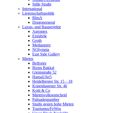
Stille Straße
International
Liegenschaftspolitik
BImA
Dragonerareal
Luxus- und Bauprojekte
Agromex
Eisfabrik
Groth
Mediaspree
NOlympia
East Side Gallery
Mieten
Belforter
Bizim Bakkal
Gleimstraße 52
HansaUfer5
Heidelberger Str. 15 – 18
Kopenhagener Str. 46
Kotti & Co
Mietenvolksentscheid
Palisadenpanther
Studis gegen hohe Mieten
Tourismus/FeWos