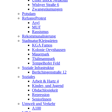
Unser Block Neukölln
Wisbyer Straße 6
Zwangsräumungen
Potsdam
RefugeeProtest
Asyl
MUF
Rassismus
Rekommunalisierung
Stadtnatur/Kleingärten
KGA Famos
Kolonie Oeynhausen
Mauerpark
Thälmannpark
Tempelhofer Feld
Soziale Infrastruktur
Berlichingenstraße 12
Soziales
Arbeit & Hartz 4
Kinder- und Jugend
Obdachlosigkeit
Repression
SeniorInnen
Umwelt und Verkehr
A100