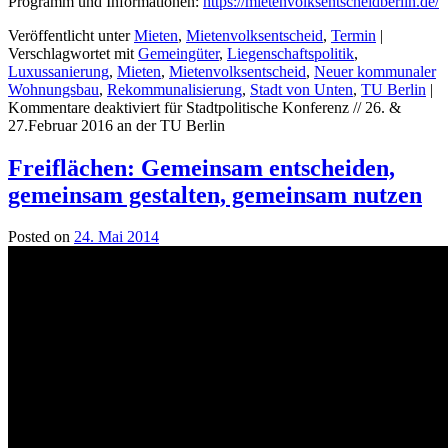
Programm und Informationen:
https://mietenvolksentscheidberlin.de/
Veröffentlicht unter
Mieten
,
Mietenvolksentscheid
,
Termin
|
Verschlagwortet mit
Gemeingüter
,
Liegenschaftspolitik
,
Luxussanierung
,
Mieten
,
Mietenvolksentscheid
,
Neuer kommunaler
Wohnungsbau
,
Rekommunalisierung
,
Stadt von Unten
,
TU Berlin
|
Kommentare deaktiviert
für Stadtpolitische Konferenz // 26. &
27.Februar 2016 an der TU Berlin
Freiflächen: Gemeinsam entscheiden,
gemeinsam gestalten, gemeinsam nutzen
Posted on
24. Mai 2014