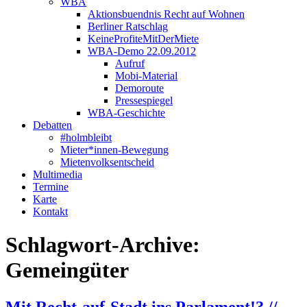
WBA
Aktionsbuendnis Recht auf Wohnen
Berliner Ratschlag
KeineProfiteMitDerMiete
WBA-Demo 22.09.2012
Aufruf
Mobi-Material
Demoroute
Pressespiegel
WBA-Geschichte
Debatten
#holmbleibt
Mieter*innen-Bewegung
Mietenvolksentscheid
Multimedia
Termine
Karte
Kontakt
Schlagwort-Archive:
Gemeingüter
Mit Recht-auf-Stadt ins Parlament!? //