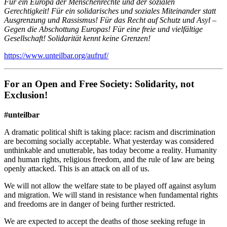
Für ein Europa der Menschenrechte und der sozialen
Gerechtigkeit!
Für ein solidarisches und soziales Miteinander statt
Ausgrenzung und Rassismus!
Für das Recht auf Schutz und Asyl –
Gegen die Abschottung Europas!
Für eine freie und vielfältige
Gesellschaft!
Solidarität kennt keine Grenzen!
https://www.unteilbar.org/aufruf/
For an Open and Free Society: Solidarity, not
Exclusion!
#unteilbar
A dramatic political shift is taking place: racism and discrimination
are becoming socially acceptable. What yesterday was considered
unthinkable and unutterable, has today become a reality. Humanity
and human rights, religious freedom, and the rule of law are being
openly attacked. This is an attack on all of us.
We will not allow the welfare state to be played off against asylum
and migration. We will stand in resistance when fundamental rights
and freedoms are in danger of being further restricted.
We are expected to accept the deaths of those seeking refuge in