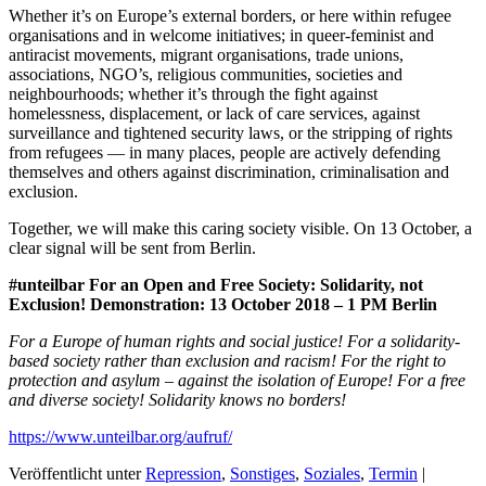
Whether it’s on Europe’s external borders, or here within refugee
organisations and in welcome initiatives; in queer-feminist and
antiracist movements, migrant organisations, trade unions,
associations, NGO’s, religious communities, societies and
neighbourhoods; whether it’s through the fight against
homelessness, displacement, or lack of care services, against
surveillance and tightened security laws, or the stripping of rights
from refugees — in many places, people are actively defending
themselves and others against discrimination, criminalisation and
exclusion.
Together, we will make this caring society visible. On 13 October, a
clear signal will be sent from Berlin.
#unteilbar For an Open and Free Society: Solidarity, not
Exclusion! Demonstration: 13 October 2018 – 1 PM Berlin
For a Europe of human rights and social justice!
For a solidarity-
based society rather than exclusion and racism!
For the right to
protection and asylum – against the isolation of Europe!
For a free
and diverse society!
Solidarity knows no borders!
https://www.unteilbar.org/aufruf/
Veröffentlicht unter
Repression
,
Sonstiges
,
Soziales
,
Termin
|