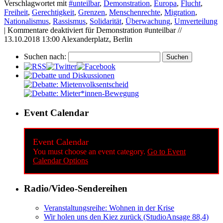
Verschlagwortet mit
#unteilbar
,
Demonstration
,
Europa
,
Flucht
,
Freiheit
,
Gerechtigkeit
,
Grenzen
,
Menschenrechte
,
Migration
,
Nationalismus
,
Rassismus
,
Solidarität
,
Überwachung
,
Umverteilung
|
Kommentare deaktiviert
für Demonstration #unteilbar //
13.10.2018 13:00 Alexanderplatz, Berlin
Suchen nach:
Event Calendar
Event Calendar
You must choose an event category.
Go to Event
Calendar Options
Radio/Video-Sendereihen
Veranstaltungsreihe: Wohnen in der Krise
Wir holen uns den Kiez zurück (StudioAnsage 88,4)