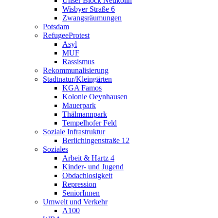
Unser Block Neukölln
Wisbyer Straße 6
Zwangsräumungen
Potsdam
RefugeeProtest
Asyl
MUF
Rassismus
Rekommunalisierung
Stadtnatur/Kleingärten
KGA Famos
Kolonie Oeynhausen
Mauerpark
Thälmannpark
Tempelhofer Feld
Soziale Infrastruktur
Berlichingenstraße 12
Soziales
Arbeit & Hartz 4
Kinder- und Jugend
Obdachlosigkeit
Repression
SeniorInnen
Umwelt und Verkehr
A100