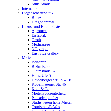
Stille Straße
International
Liegenschaftspolitik
BImA
Dragonerareal
Luxus- und Bauprojekte
Agromex
Eisfabrik
Groth
Mediaspree
NOlympia
East Side Gallery
Mieten
Belforter
Bizim Bakkal
Gleimstraße 52
HansaUfer5
Heidelberger Str. 15 – 18
Kopenhagener Str. 46
Kotti & Co
Mietenvolksentscheid
Palisadenpanther
Studis gegen hohe Mieten
Tourismus/FeWos