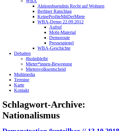
WBA
Aktionsbuendnis Recht auf Wohnen
Berliner Ratschlag
KeineProfiteMitDerMiete
WBA-Demo 22.09.2012
Aufruf
Mobi-Material
Demoroute
Pressespiegel
WBA-Geschichte
Debatten
#holmbleibt
Mieter*innen-Bewegung
Mietenvolksentscheid
Multimedia
Termine
Karte
Kontakt
Schlagwort-Archive:
Nationalismus
Demonstration #unteilbar // 13.10.2018