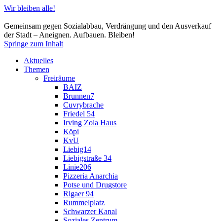
Wir bleiben alle!
Gemeinsam gegen Sozialabbau, Verdrängung und den Ausverkauf
der Stadt – Aneignen. Aufbauen. Bleiben!
Springe zum Inhalt
Aktuelles
Themen
Freiräume
BAIZ
Brunnen7
Cuvrybrache
Friedel 54
Irving Zola Haus
Köpi
KvU
Liebig14
Liebigstraße 34
Linie206
Pizzeria Anarchia
Potse und Drugstore
Rigaer 94
Rummelplatz
Schwarzer Kanal
Soziales Zentrum