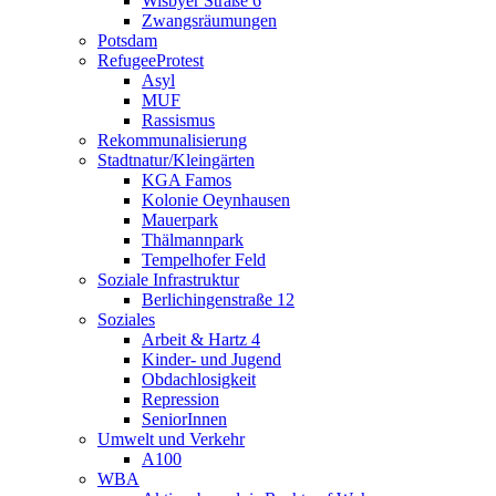
Wisbyer Straße 6
Zwangsräumungen
Potsdam
RefugeeProtest
Asyl
MUF
Rassismus
Rekommunalisierung
Stadtnatur/Kleingärten
KGA Famos
Kolonie Oeynhausen
Mauerpark
Thälmannpark
Tempelhofer Feld
Soziale Infrastruktur
Berlichingenstraße 12
Soziales
Arbeit & Hartz 4
Kinder- und Jugend
Obdachlosigkeit
Repression
SeniorInnen
Umwelt und Verkehr
A100
WBA