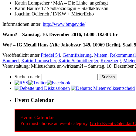
Katrin Lompscher / MdA – Die Linke, angefragt
Karin Baumert / Stadtsoziologin + Stadtaktivistin
Joachim Oellerich / INKW + MieterEcho
Informationen unter:
http://www.bmgev.de/
Wann? – Samstag, 10. Dezember 2016, 14.00 -18.00 Uhr
Wo? – IG Metall Haus (
Alte Jakobsstr. 149, 10969 Berlin), Saal, 
Veröffentlicht unter
Friedel 54
,
Gentrifizierung
,
Mieten
,
Rekommunali
Baumert
,
Katrin Lompscher
,
Katrin Schmidberger
,
Kreuzberg
,
Miete
Veranstaltung: Milieuschutz un-wirksam?! – Samstag, 10. Dezember 
Suchen nach:
Event Calendar
Event Calendar
You must choose an event category.
Go to Event Calendar O