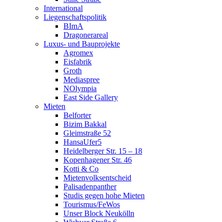
International
Liegenschaftspolitik
BImA
Dragonerareal
Luxus- und Bauprojekte
Agromex
Eisfabrik
Groth
Mediaspree
NOlympia
East Side Gallery
Mieten
Belforter
Bizim Bakkal
Gleimstraße 52
HansaUfer5
Heidelberger Str. 15 – 18
Kopenhagener Str. 46
Kotti & Co
Mietenvolksentscheid
Palisadenpanther
Studis gegen hohe Mieten
Tourismus/FeWos
Unser Block Neukölln