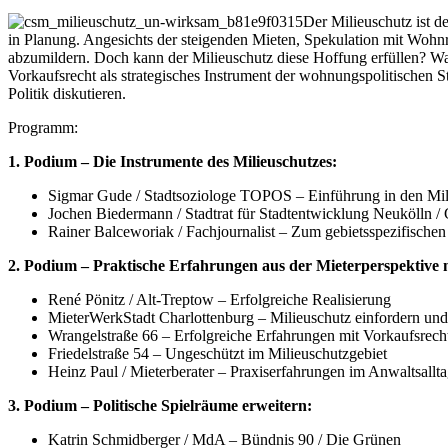
Der Milieuschutz ist d
in Planung. Angesichts der steigenden Mieten, Spekulation mit Wohn
abzumildern. Doch kann der Milieuschutz diese Hoffung erfüllen? Wa
Vorkaufsrecht als strategisches Instrument der wohnungspolitischen 
Politik diskutieren.
Programm:
1. Podium – Die Instrumente des Milieuschutzes:
Sigmar Gude / Stadtsoziologe TOPOS – Einführung in den Mil
Jochen Biedermann / Stadtrat für Stadtentwicklung Neukölln /
Rainer Balceworiak / Fachjournalist – Zum gebietsspezifischen
2. Podium – Praktische Erfahrungen aus der Mieterperspektive m
René Pönitz / Alt-Treptow – Erfolgreiche Realisierung
MieterWerkStadt Charlottenburg – Milieuschutz einfordern und
Wrangelstraße 66 – Erfolgreiche Erfahrungen mit Vorkaufsrech
Friedelstraße 54 – Ungeschützt im Milieuschutzgebiet
Heinz Paul / Mieterberater – Praxiserfahrungen im Anwaltsallt
3. Podium – Politische Spielräume erweitern:
Katrin Schmidberger / MdA – Bündnis 90 / Die Grünen