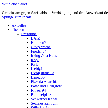
Wir bleiben alle!
Gemeinsam gegen Sozialabbau, Verdrängung und den Ausverkauf der
Springe zum Inhalt
Aktuelles
Themen
Freiräume
BAIZ
Brunnen7
Cuvrybrache
Friedel 54
Irving Zola Haus
Köpi
KvU
Liebig14
Liebigstraße 34
Linie206
Pizzeria Anarchia
Potse und Drugstore
Rigaer 94
Rummelplatz
Schwarzer Kanal
Soziales Zentrum
Stille Straße