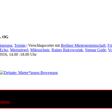
5. OG
sierung
,
Termin
|
Verschlagwortet mit
Berliner Mietergemeinschaft
,
Fr
rEcho
,
Mietspiegel
,
Mileuschutz
,
Rainer Balceworiak
,
Sigmar Gude
,
Vo
2016, 14.00 -18.00 Uhr
ptions