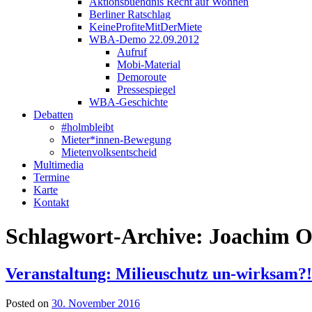
Aktionsbuendnis Recht auf Wohnen
Berliner Ratschlag
KeineProfiteMitDerMiete
WBA-Demo 22.09.2012
Aufruf
Mobi-Material
Demoroute
Pressespiegel
WBA-Geschichte
Debatten
#holmbleibt
Mieter*innen-Bewegung
Mietenvolksentscheid
Multimedia
Termine
Karte
Kontakt
Schlagwort-Archive:
Joachim Oe
Veranstaltung: Milieuschutz un-wirksam?!
Posted on
30. November 2016