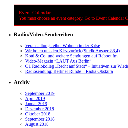
Event Calendar
You must choose an event category.
Go to Event Calendar O
Radio/Video-Sendereihen
Veranstaltungsreihe: Wohnen in der Krise
Wir holen uns den Kiez zurück (StudioAnsage 88,4)
Kotti & Co. und weitere Sendungen auf Reboot.fm
Video-Magazin “LAUT Aus Berlin”
Ö1 Radiokolleg „Recht auf Stadt“ – Initiativen zur Wi
Radiosendung: Berliner Runde – Radia Obskura
Archiv
September 2019
April 2019
Januar 2019
Dezember 2018
Oktober 2018
September 2018
August 2018