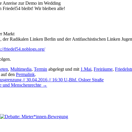
e Anreise zur Demo im Wedding
riedel54 bleibt! Wir bleiben alle!
r Markt
r Radikalen Linken Berlin und der Antifaschistischen Linken Jugend 
s://friedel54.noblogs.org/
folgen.
eten
,
Multimedia
,
Termin
abgelegt und mit
1.Mai
,
Freiräume
,
Friedelst
n auf den
Permalink
.
grenzung // 30.04.2016 // 16:30 U-Bhf. Osloer Straße
ie und Menschenrechte
→