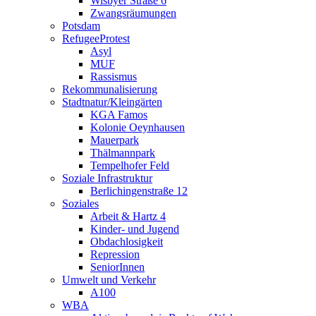
Wisbyer Straße 6
Zwangsräumungen
Potsdam
RefugeeProtest
Asyl
MUF
Rassismus
Rekommunalisierung
Stadtnatur/Kleingärten
KGA Famos
Kolonie Oeynhausen
Mauerpark
Thälmannpark
Tempelhofer Feld
Soziale Infrastruktur
Berlichingenstraße 12
Soziales
Arbeit & Hartz 4
Kinder- und Jugend
Obdachlosigkeit
Repression
SeniorInnen
Umwelt und Verkehr
A100
WBA