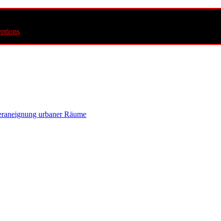
ptions
ederaneignung urbaner Räume