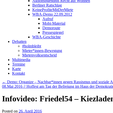
Aktionsbuendnis Recht auf Wohnen
Berliner Ratschlag
KeineProfiteMitDerMiete
WBA-Demo 22.09.2012
Aufruf
Mobi-Material
Demoroute
Pressespiegel
WBA-Geschichte
Debatten
#holmbleibt
Mieter*innen-Bewegung
Mietenvolksentscheid
Multimedia
Termine
Karte
Kontakt
←
Demo: Organize – Nachbar*innen gegen Rassismus und soziale Aus
08.Mai 2016 // Hoffest am Tag der Befreiung im Haus der Demokrat
Infovideo: Friedel54 – Kiezladen
Posted on
26. April 2016