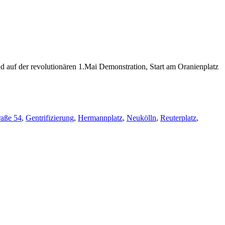
auf der revolutionären 1.Mai Demonstration, Start am Oranienplatz
raße 54
,
Gentrifizierung
,
Hermannplatz
,
Neukölln
,
Reuterplatz
,