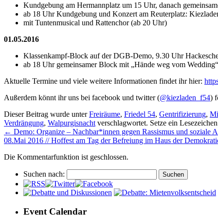
Kundgebung am Hermannplatz um 15 Uhr, danach gemeinsam
ab 18 Uhr Kundgebung und Konzert am Reuterplatz: Kiezladen F
mit Tuntenmusical und Rattenchor (ab 20 Uhr)
01.05.2016
Klassenkampf-Block auf der DGB-Demo, 9.30 Uhr Hackesche
ab 18 Uhr gemeinsamer Block mit „Hände weg vom Wedding“, de
Aktuelle Termine und viele weitere Informationen findet ihr hier:
http
Außerdem könnt ihr uns bei facebook und twitter (
@kiezladen_f54
) 
Dieser Beitrag wurde unter
Freiräume
,
Friedel 54
,
Gentrifizierung
,
Mi
Verdrängung
,
Walpurgisnacht
verschlagwortet. Setze ein Lesezeiche
←
Demo: Organize – Nachbar*innen gegen Rassismus und soziale Aus
08.Mai 2016 // Hoffest am Tag der Befreiung im Haus der Demokrat
Die Kommentarfunktion ist geschlossen.
Suchen nach:
Event Calendar