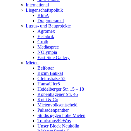
International
Liegenschaftspolitik
BImA
Dragonerareal
Luxus- und Bauprojekte
Agromex
Eisfabrik
Groth
Mediaspree
NOlympia
East Side Gallery
Mieten
Belforter
Bizim Bakkal
Gleimstraße 52
HansaUfer5
Heidelberger Str. 15 – 18
Kopenhagener Str. 46
Kotti & Co
Mietenvolksentscheid
Palisadenpanther
Studis gegen hohe Mieten
Tourismus/FeWos
Unser Block Neukölln