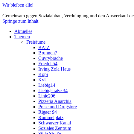
Wir bleiben alle!
Gemeinsam gegen Sozialabbau, Verdrängung und den Ausverkauf der
Springe zum Inhalt
Aktuelles
Themen
Freiräume
BAIZ
Brunnen7
Cuvrybrache
Friedel 54
Irving Zola Haus
Köpi
KvU
Liebig14
Liebigstraße 34
Linie206
Pizzeria Anarchia
Potse und Drugstore
Rigaer 94
Rummelplatz
Schwarzer Kanal
Soziales Zentrum
Stille Straße