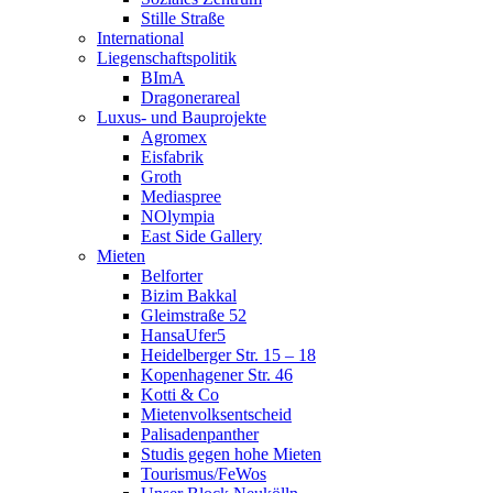
Stille Straße
International
Liegenschaftspolitik
BImA
Dragonerareal
Luxus- und Bauprojekte
Agromex
Eisfabrik
Groth
Mediaspree
NOlympia
East Side Gallery
Mieten
Belforter
Bizim Bakkal
Gleimstraße 52
HansaUfer5
Heidelberger Str. 15 – 18
Kopenhagener Str. 46
Kotti & Co
Mietenvolksentscheid
Palisadenpanther
Studis gegen hohe Mieten
Tourismus/FeWos