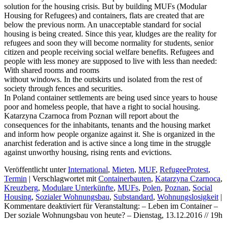
solution for the housing crisis. But by building MUFs (Modular
Housing for Refugees) and containers, flats are created that are
below the previous norm. An unacceptable standard for social
housing is being created. Since this year, kludges are the reality for
refugees and soon they will become normality for students, senior
citizen and people receiving social welfare benefits. Refugees and
people with less money are supposed to live with less than needed:
With shared rooms and rooms
without windows. In the outskirts und isolated from the rest of
society through fences and securities.
In Poland container settlements are being used since years to house
poor and homeless people, that have a right to social housing.
Katarzyna Czarnoca from Poznan will report about the
consequences for the inhabitants, tenants and the housing market
and inform how people organize against it. She is organized in the
anarchist federation and is active since a long time in the struggle
against unworthy housing, rising rents and evictions.
Veröffentlicht unter
International
,
Mieten
,
MUF
,
RefugeeProtest
,
Termin
|
Verschlagwortet mit
Containerbauten
,
Katarzyna Czarnoca
,
Kreuzberg
,
Modulare Unterkünfte
,
MUFs
,
Polen
,
Poznan
,
Social
Housing
,
Sozialer Wohnungsbau
,
Substandard
,
Wohnungslosigkeit
|
Kommentare deaktiviert
für Veranstaltung: – Leben im Container –
Der soziale Wohnungsbau von heute? – Dienstag, 13.12.2016 // 19h