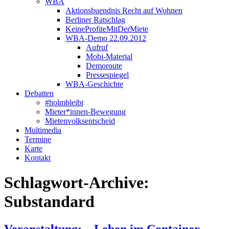
WBA
Aktionsbuendnis Recht auf Wohnen
Berliner Ratschlag
KeineProfiteMitDerMiete
WBA-Demo 22.09.2012
Aufruf
Mobi-Material
Demoroute
Pressespiegel
WBA-Geschichte
Debatten
#holmbleibt
Mieter*innen-Bewegung
Mietenvolksentscheid
Multimedia
Termine
Karte
Kontakt
Schlagwort-Archive:
Substandard
Veranstaltung: – Leben im Container –