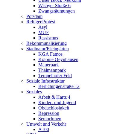
Unser Block Neukölln
Wisbyer Straße 6
Zwangsräumungen
Potsdam
RefugeeProtest
Asyl
MUF
Rassismus
Rekommunalisierung
Stadtnatur/Kleingärten
KGA Famos
Kolonie Oeynhausen
Mauerpark
Thälmannpark
Tempelhofer Feld
Soziale Infrastruktur
Berlichingenstraße 12
Soziales
Arbeit & Hartz 4
Kinder- und Jugend
Obdachlosigkeit
Repression
SeniorInnen
Umwelt und Verkehr
A100