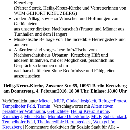
Kreuzberg
(Pfarrer Storck, Heilig-Kreuz-Kirche und VertretrerInnen von
WEM GEHÖRT KREUZBERG)
zu dem Alltag, sowie zu Wünschen und Hoffnungen von
Geflüchteten
aus unserer direkten Nachbarschaft (Frauen und Männer aus
Turnhallen und dem Hangar)
Musikalische Beiträge von The Incredible Herrengedeck und
anderen.
Außerdem sind vorgesehen: Info-Tische vom
Nachbarschaftshaus Urbanstr., Kreuzberg Hilft und
anderen Initiativen, mit der Möglichkeit, persönlich ins
Gespräch zu kommen und im
nachbarschaftlichen Sinne Bedürfnisse und Fähigkeiten
auszutauschen.
Heilig-Kreuz-Kirche, Zossener Str. 65, 10961 Berlin Kreuzberg
am Donnerstag, 4. Februar2016, 18.30 Uhr, Einlass: 18.00 Uhr
Veröffentlicht unter
Mieten
,
MUF
,
Obdachlosigkeit
,
RefugeeProtest
,
Tempelhofer Feld
,
Termin
|
Verschlagwortet mit
Alternativen
,
bezahlbarer Wohnraum
,
Geflüchtete
,
Heilig-Kreuz-Kirche
,
Kreuzberg
,
MieterEcho
,
Modulare Unterkünfte
,
MUF
,
Substandard
,
Tempelhofer Feld
,
The Incredible Herrengedeck
,
Wem gehört
Kreuzberg
|
Kommentare deaktiviert
für Soziale Stadt für Alle –