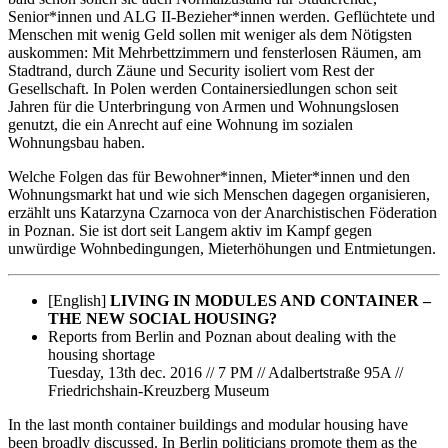
Senior*innen und ALG II-Bezieher*innen werden. Geflüchtete und
Menschen mit wenig Geld sollen mit weniger als dem Nötigsten
auskommen: Mit Mehrbettzimmern und fensterlosen Räumen, am
Stadtrand, durch Zäune und Security isoliert vom Rest der
Gesellschaft. In Polen werden Containersiedlungen schon seit
Jahren für die Unterbringung von Armen und Wohnungslosen
genutzt, die ein Anrecht auf eine Wohnung im sozialen
Wohnungsbau haben.
Welche Folgen das für Bewohner*innen, Mieter*innen und den
Wohnungsmarkt hat und wie sich Menschen dagegen organisieren,
erzählt uns Katarzyna Czarnoca von der Anarchistischen Föderation
in Poznan. Sie ist dort seit Langem aktiv im Kampf gegen
unwürdige Wohnbedingungen, Mieterhöhungen und Entmietungen.
[English]
LIVING IN MODULES AND CONTAINER –
THE NEW SOCIAL HOUSING?
Reports from Berlin and Poznan about dealing with the
housing shortage
Tuesday, 13th dec. 2016 // 7 PM // Adalbertstraße 95A //
Friedrichshain-Kreuzberg Museum
In the last month container buildings and modular housing have
been broadly discussed. In Berlin politicians promote them as the