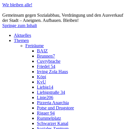
Wir bleiben alle!
Gemeinsam gegen Sozialabbau, Verdrängung und den Ausverkauf
der Stadt – Aneignen. Aufbauen. Bleiben!
Springe zum Inhalt
Aktuelles
Themen
Freiräume
BAIZ
Brunnen7
Cuvrybrache
Friedel 54
Irving Zola Haus
Köpi
KvU
Liebig14
Liebigstraße 34
Linie206
Pizzeria Anarchia
Potse und Drugstore
Rigaer 94
Rummelplatz
Schwarzer Kanal
Soziales Zentrum