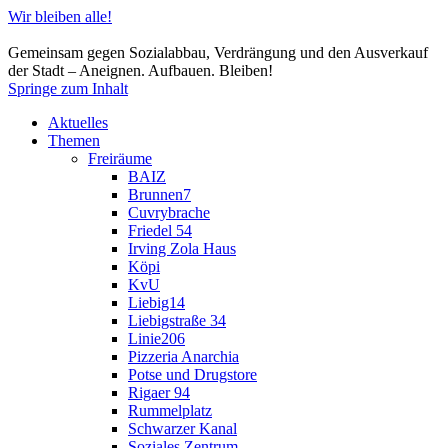
Wir bleiben alle!
Gemeinsam gegen Sozialabbau, Verdrängung und den Ausverkauf
der Stadt – Aneignen. Aufbauen. Bleiben!
Springe zum Inhalt
Aktuelles
Themen
Freiräume
BAIZ
Brunnen7
Cuvrybrache
Friedel 54
Irving Zola Haus
Köpi
KvU
Liebig14
Liebigstraße 34
Linie206
Pizzeria Anarchia
Potse und Drugstore
Rigaer 94
Rummelplatz
Schwarzer Kanal
Soziales Zentrum