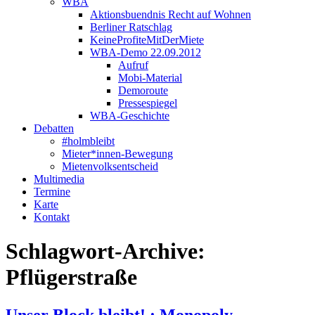
WBA
Aktionsbuendnis Recht auf Wohnen
Berliner Ratschlag
KeineProfiteMitDerMiete
WBA-Demo 22.09.2012
Aufruf
Mobi-Material
Demoroute
Pressespiegel
WBA-Geschichte
Debatten
#holmbleibt
Mieter*innen-Bewegung
Mietenvolksentscheid
Multimedia
Termine
Karte
Kontakt
Schlagwort-Archive:
Pflügerstraße
Unser Block bleibt! : Monopoly –