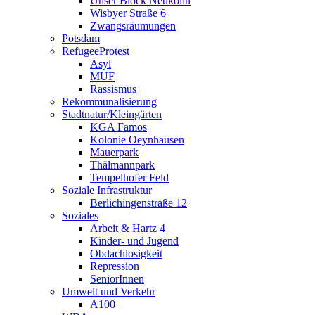
Unser Block Neukölln
Wisbyer Straße 6
Zwangsräumungen
Potsdam
RefugeeProtest
Asyl
MUF
Rassismus
Rekommunalisierung
Stadtnatur/Kleingärten
KGA Famos
Kolonie Oeynhausen
Mauerpark
Thälmannpark
Tempelhofer Feld
Soziale Infrastruktur
Berlichingenstraße 12
Soziales
Arbeit & Hartz 4
Kinder- und Jugend
Obdachlosigkeit
Repression
SeniorInnen
Umwelt und Verkehr
A100