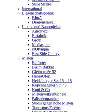
Stille Straße
International
Liegenschaftspolitik
BImA
Dragonerareal
Luxus- und Bauprojekte
Agromex
Eisfabrik
Groth
Mediaspree
NOlympia
East Side Gallery
Mieten
Belforter
Bizim Bakkal
Gleimstraße 52
HansaUfer5
Heidelberger Str. 15 – 18
Kopenhagener Str. 46
Kotti & Co
Mietenvolksentscheid
Palisadenpanther
Studis gegen hohe Mieten
Tourismus/FeWos