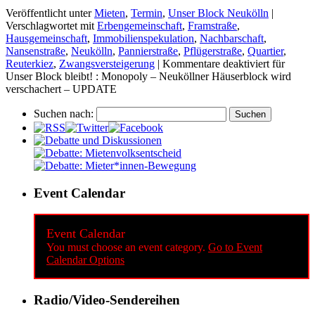
Veröffentlicht unter
Mieten
,
Termin
,
Unser Block Neukölln
|
Verschlagwortet mit
Erbengemeinschaft
,
Framstraße
,
Hausgemeinschaft
,
Immobilienspekulation
,
Nachbarschaft
,
Nansenstraße
,
Neukölln
,
Pannierstraße
,
Pflügerstraße
,
Quartier
,
Reuterkiez
,
Zwangsversteigerung
|
Kommentare deaktiviert
für
Unser Block bleibt! : Monopoly – Neuköllner Häuserblock wird
verschachert – UPDATE
Suchen nach:
Event Calendar
Event Calendar
You must choose an event category.
Go to Event
Calendar Options
Radio/Video-Sendereihen