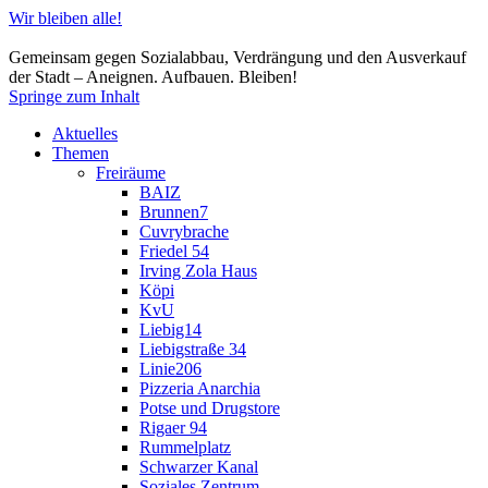
Wir bleiben alle!
Gemeinsam gegen Sozialabbau, Verdrängung und den Ausverkauf
der Stadt – Aneignen. Aufbauen. Bleiben!
Springe zum Inhalt
Aktuelles
Themen
Freiräume
BAIZ
Brunnen7
Cuvrybrache
Friedel 54
Irving Zola Haus
Köpi
KvU
Liebig14
Liebigstraße 34
Linie206
Pizzeria Anarchia
Potse und Drugstore
Rigaer 94
Rummelplatz
Schwarzer Kanal
Soziales Zentrum