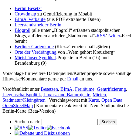
Berlin Besetzt
Crowdmap
zu Gentrifizierung in Moabit
BImA-Verkäufe
(aus PDF extrahierte Daten)
Leerstandsmelder Berlin
Blogroll
(alle unter „Blogroll“ erfassten stadtpolitischen
Blogs, auf denen auch der „Stadtvernetzt“-
RSS
/
Twitter
-Feed
beruht
Berliner Gartenkarte
(Kiez-/Gemeinschaftsgärten)
Orte der Verdrängung
von „Wem gehört Kreuzberg“
Mietshäuser Syndikat
-Projekte in Berlin (16) und
Brandenburg (9)
Vorschläge für weitere Datenquellen/Kartenprojekte sowie sonstige
Hinweise/Kommentare gerne per
Email
an uns.
Veröffentlicht unter
Besetzen
,
BImA
,
Freiräume
,
Gentrifizierung
,
Liegenschaftspolitik
,
Luxus- und Bauprojekte
,
Mieten
,
Stadtnatur/Kleingärten
|
Verschlagwortet mit
Karte
,
Open Data
,
OpenStreetMap
|
Kommentare deaktiviert
für Neu: Stadtpolitische
Berlin-Karte (Beta-Version)
Suchen nach: