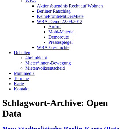
WBA
Aktionsbuendnis Recht auf Wohnen
Berliner Ratschlag
KeineProfiteMitDerMiete
WBA-Demo 22.09.2012
Aufruf
Mobi-Material
Demoroute
Pressespiegel
WBA-Geschichte
Debatten
#holmbleibt
Mieter*innen-Bewegung
Mietenvolksentscheid
Multimedia
Termine
Karte
Kontakt
Schlagwort-Archive:
Open
Data
Neu: Stadtpolitische Berlin-Karte (Beta-