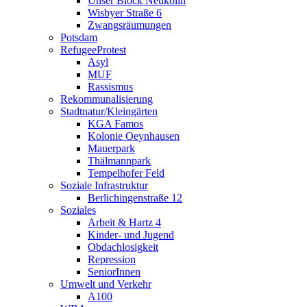
Unser Block Neukölln
Wisbyer Straße 6
Zwangsräumungen
Potsdam
RefugeeProtest
Asyl
MUF
Rassismus
Rekommunalisierung
Stadtnatur/Kleingärten
KGA Famos
Kolonie Oeynhausen
Mauerpark
Thälmannpark
Tempelhofer Feld
Soziale Infrastruktur
Berlichingenstraße 12
Soziales
Arbeit & Hartz 4
Kinder- und Jugend
Obdachlosigkeit
Repression
SeniorInnen
Umwelt und Verkehr
A100