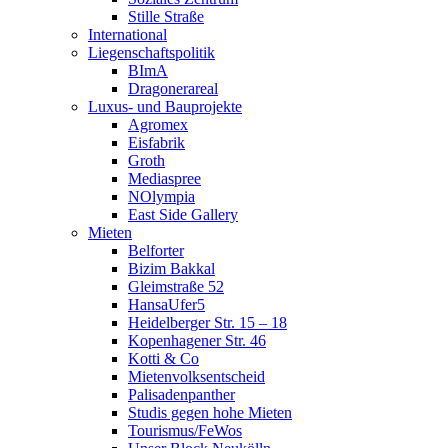
Stille Straße
International
Liegenschaftspolitik
BImA
Dragonerareal
Luxus- und Bauprojekte
Agromex
Eisfabrik
Groth
Mediaspree
NOlympia
East Side Gallery
Mieten
Belforter
Bizim Bakkal
Gleimstraße 52
HansaUfer5
Heidelberger Str. 15 – 18
Kopenhagener Str. 46
Kotti & Co
Mietenvolksentscheid
Palisadenpanther
Studis gegen hohe Mieten
Tourismus/FeWos