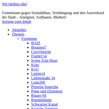
Wir bleiben alle!
Gemeinsam gegen Sozialabbau, Verdrängung und den Ausverkauf
der Stadt – Aneignen. Aufbauen. Bleiben!
Springe zum Inhalt
Aktuelles
Themen
Freiräume
BAIZ
Brunnen7
Cuvrybrache
Friedel 54
Irving Zola Haus
Köpi
KvU
Liebig14
Liebigstraße 34
Linie206
Pizzeria Anarchia
Potse und Drugstore
Rigaer 94
Rummelplatz
Schwarzer Kanal
Soziales Zentrum