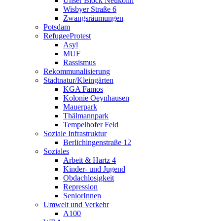
Unser Block Neukölln
Wisbyer Straße 6
Zwangsräumungen
Potsdam
RefugeeProtest
Asyl
MUF
Rassismus
Rekommunalisierung
Stadtnatur/Kleingärten
KGA Famos
Kolonie Oeynhausen
Mauerpark
Thälmannpark
Tempelhofer Feld
Soziale Infrastruktur
Berlichingenstraße 12
Soziales
Arbeit & Hartz 4
Kinder- und Jugend
Obdachlosigkeit
Repression
SeniorInnen
Umwelt und Verkehr
A100