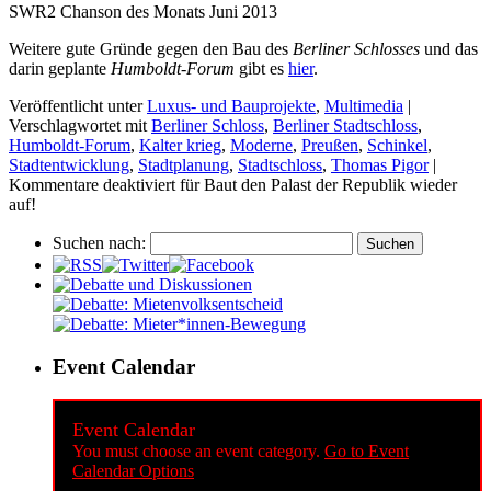
SWR2 Chanson des Monats Juni 2013
Weitere gute Gründe gegen den Bau des
Berliner Schlosses
und das
darin geplante
Humboldt-Forum
gibt es
hier
.
Veröffentlicht unter
Luxus- und Bauprojekte
,
Multimedia
|
Verschlagwortet mit
Berliner Schloss
,
Berliner Stadtschloss
,
Humboldt-Forum
,
Kalter krieg
,
Moderne
,
Preußen
,
Schinkel
,
Stadtentwicklung
,
Stadtplanung
,
Stadtschloss
,
Thomas Pigor
|
Kommentare deaktiviert
für Baut den Palast der Republik wieder
auf!
Suchen nach:
Event Calendar
Event Calendar
You must choose an event category.
Go to Event
Calendar Options