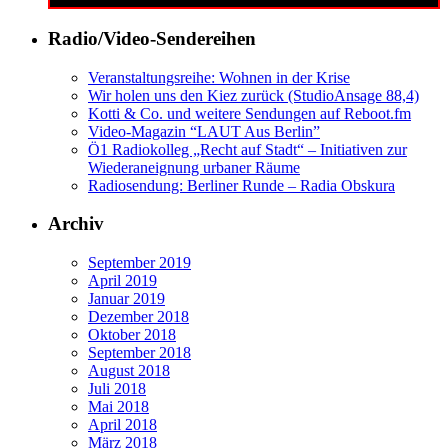
Radio/Video-Sendereihen
Veranstaltungsreihe: Wohnen in der Krise
Wir holen uns den Kiez zurück (StudioAnsage 88,4)
Kotti & Co. und weitere Sendungen auf Reboot.fm
Video-Magazin “LAUT Aus Berlin”
Ö1 Radiokolleg „Recht auf Stadt“ – Initiativen zur
Wiederaneignung urbaner Räume
Radiosendung: Berliner Runde – Radia Obskura
Archiv
September 2019
April 2019
Januar 2019
Dezember 2018
Oktober 2018
September 2018
August 2018
Juli 2018
Mai 2018
April 2018
März 2018