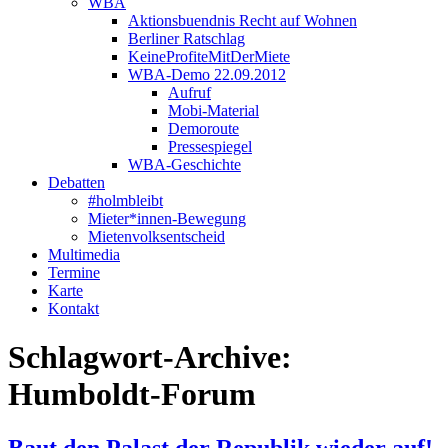
WBA
Aktionsbuendnis Recht auf Wohnen
Berliner Ratschlag
KeineProfiteMitDerMiete
WBA-Demo 22.09.2012
Aufruf
Mobi-Material
Demoroute
Pressespiegel
WBA-Geschichte
Debatten
#holmbleibt
Mieter*innen-Bewegung
Mietenvolksentscheid
Multimedia
Termine
Karte
Kontakt
Schlagwort-Archive:
Humboldt-Forum
Baut den Palast der Republik wieder auf!