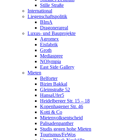
Stille Straße
International
Liegenschaftspolitik
BImA
Dragonerareal
Luxus- und Bauprojekte
Agromex
Eisfabrik
Groth
Mediaspree
NOlympia
East Side Gallery
Mieten
Belforter
Bizim Bakkal
Gleimstraße 52
HansaUfer5
Heidelberger Str. 15 – 18
Kopenhagener Str. 46
Kotti & Co
Mietenvolksentscheid
Palisadenpanther
Studis gegen hohe Mieten
Tourismus/FeWos