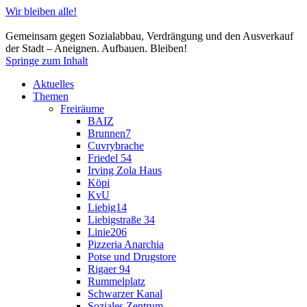
Wir bleiben alle!
Gemeinsam gegen Sozialabbau, Verdrängung und den Ausverkauf
der Stadt – Aneignen. Aufbauen. Bleiben!
Springe zum Inhalt
Aktuelles
Themen
Freiräume
BAIZ
Brunnen7
Cuvrybrache
Friedel 54
Irving Zola Haus
Köpi
KvU
Liebig14
Liebigstraße 34
Linie206
Pizzeria Anarchia
Potse und Drugstore
Rigaer 94
Rummelplatz
Schwarzer Kanal
Soziales Zentrum