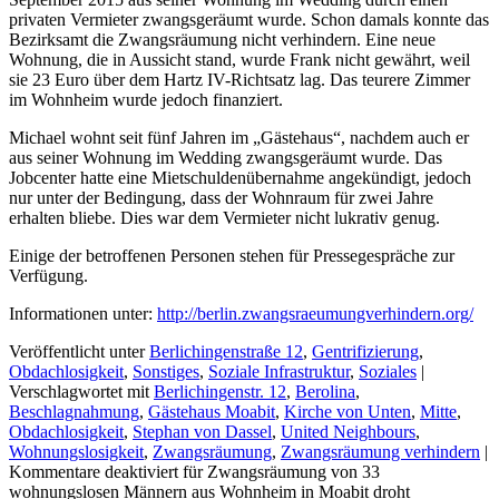
privaten Vermieter zwangsgeräumt wurde. Schon damals konnte das
Bezirksamt die Zwangsräumung nicht verhindern. Eine neue
Wohnung, die in Aussicht stand, wurde Frank nicht gewährt, weil
sie 23 Euro über dem Hartz IV-Richtsatz lag. Das teurere Zimmer
im Wohnheim wurde jedoch finanziert.
Michael wohnt seit fünf Jahren im „Gästehaus“, nachdem auch er
aus seiner Wohnung im Wedding zwangsgeräumt wurde. Das
Jobcenter hatte eine Mietschuldenübernahme angekündigt, jedoch
nur unter der Bedingung, dass der Wohnraum für zwei Jahre
erhalten bliebe. Dies war dem Vermieter nicht lukrativ genug.
Einige der betroffenen Personen stehen für Pressegespräche zur
Verfügung.
Informationen unter:
http://berlin.zwangsraeumungverhindern.org/
Veröffentlicht unter
Berlichingenstraße 12
,
Gentrifizierung
,
Obdachlosigkeit
,
Sonstiges
,
Soziale Infrastruktur
,
Soziales
|
Verschlagwortet mit
Berlichingenstr. 12
,
Berolina
,
Beschlagnahmung
,
Gästehaus Moabit
,
Kirche von Unten
,
Mitte
,
Obdachlosigkeit
,
Stephan von Dassel
,
United Neighbours
,
Wohnungslosigkeit
,
Zwangsräumung
,
Zwangsräumung verhindern
|
Kommentare deaktiviert
für Zwangsräumung von 33
wohnungslosen Männern aus Wohnheim in Moabit droht