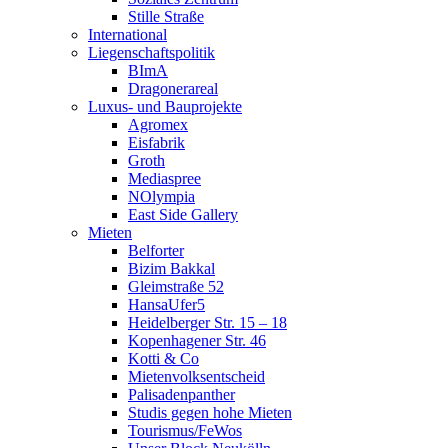
Stille Straße
International
Liegenschaftspolitik
BImA
Dragonerareal
Luxus- und Bauprojekte
Agromex
Eisfabrik
Groth
Mediaspree
NOlympia
East Side Gallery
Mieten
Belforter
Bizim Bakkal
Gleimstraße 52
HansaUfer5
Heidelberger Str. 15 – 18
Kopenhagener Str. 46
Kotti & Co
Mietenvolksentscheid
Palisadenpanther
Studis gegen hohe Mieten
Tourismus/FeWos