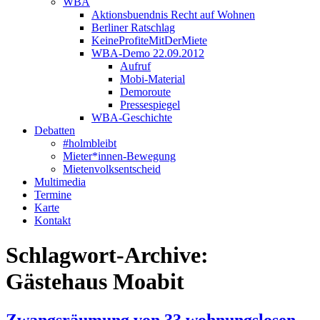
WBA
Aktionsbuendnis Recht auf Wohnen
Berliner Ratschlag
KeineProfiteMitDerMiete
WBA-Demo 22.09.2012
Aufruf
Mobi-Material
Demoroute
Pressespiegel
WBA-Geschichte
Debatten
#holmbleibt
Mieter*innen-Bewegung
Mietenvolksentscheid
Multimedia
Termine
Karte
Kontakt
Schlagwort-Archive:
Gästehaus Moabit
Zwangsräumung von 33 wohnungslosen