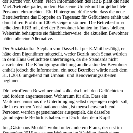
der Kirche von Unten. Nach Informationen des RBB plant die neue
Miet-/Betreiberpartei, in dem Haus eine Unterkunft für geflüchtete
Personen einzurichten. Ein Hintergrund dürfte sein, dass die neue
Betreiberfirma das Doppelte an Tagessatz für Geflüchtete erhält und
damit ihren Profit um 100 % steigern können. Die Betreiberfirma
teilte dem RBB mit, drei der Bewohner könnten im Haus bleiben.
Weiterhin behauptete sie fälschlicherweise, die aktuellen Bewohner
hätten alle eine Alternative.
Der Sozialstadtrat Stephan von Dassel hat per E-Mail bestätigt, er
hätte dem Eigentümer mitgeteilt, weder Bezirk noch Senat würden
in dem Haus Geflüchtete unterbringen, da die Standards nicht
ausreichten. Die Kündigungsmitteilung an die aktuellen Bewohner
enthält jedoch die Information, ein neue Betreiber würde nach dem
31.1.2016 umgehend mit Umbau- und Renovierungsarbeiten
beginnen.
Die betroffenen Bewohner sind solidarisch mit den Geflüchteten
und fordern angemessenen Wohnraum für alle. Dass ein
Marktmechanismus die Unterbringung selbst derjenigen regeln soll,
die in extremen Notsituationen sind, ist menschenverachtend.
Personen werden gegeneinander ausgespielt, die dasselbe
grundlegende Bedürfnis haben: ein Dach über dem Kopf!
Im „Gästehaus Moabit“ wohnt unter anderem Frank, der erst im
September 2015 aus seiner Wohnung im Wedding durch einen