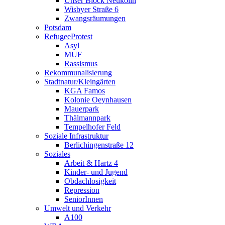
Unser Block Neukölln
Wisbyer Straße 6
Zwangsräumungen
Potsdam
RefugeeProtest
Asyl
MUF
Rassismus
Rekommunalisierung
Stadtnatur/Kleingärten
KGA Famos
Kolonie Oeynhausen
Mauerpark
Thälmannpark
Tempelhofer Feld
Soziale Infrastruktur
Berlichingenstraße 12
Soziales
Arbeit & Hartz 4
Kinder- und Jugend
Obdachlosigkeit
Repression
SeniorInnen
Umwelt und Verkehr
A100