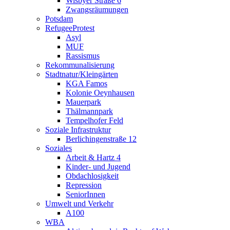
Wisbyer Straße 6
Zwangsräumungen
Potsdam
RefugeeProtest
Asyl
MUF
Rassismus
Rekommunalisierung
Stadtnatur/Kleingärten
KGA Famos
Kolonie Oeynhausen
Mauerpark
Thälmannpark
Tempelhofer Feld
Soziale Infrastruktur
Berlichingenstraße 12
Soziales
Arbeit & Hartz 4
Kinder- und Jugend
Obdachlosigkeit
Repression
SeniorInnen
Umwelt und Verkehr
A100
WBA