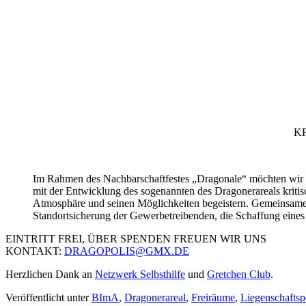
K
Im Rahmen des Nachbarschaftfestes „Dragonale“ möchten wir übe
mit der Entwicklung des sogenannten des Dragonerareals kritisc
Atmosphäre und seinen Möglichkeiten begeistern. Gemeinsame 
Standortsicherung der Gewerbetreibenden, die Schaffung eines 
EINTRITT FREI, ÜBER SPENDEN FREUEN WIR UNS
KONTAKT:
DRAGOPOLIS@GMX.DE
Herzlichen Dank an
Netzwerk Selbsthilfe
und
Gretchen Club
.
Veröffentlicht unter
BImA
,
Dragonerareal
,
Freiräume
,
Liegenschaftspo