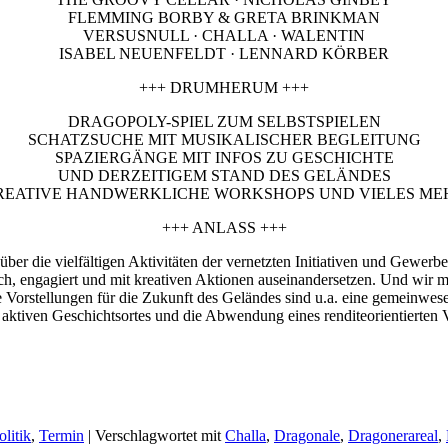
FLEMMING BORBY & GRETA BRINKMAN
VERSUSNULL · CHALLA · WALENTIN
ISABEL NEUENFELDT · LENNARD KÖRBER
+++ DRUMHERUM +++
DRAGOPOLY-SPIEL ZUM SELBSTSPIELEN
SCHATZSUCHE MIT MUSIKALISCHER BEGLEITUNG
SPAZIERGÄNGE MIT INFOS ZU GESCHICHTE
UND DERZEITIGEM STAND DES GELÄNDES
REATIVE HANDWERKLICHE WORKSHOPS UND VIELES ME
+++ ANLASS +++
r die vielfältigen Aktivitäten der vernetzten Initiativen und Gewerb
h, engagiert und mit kreativen Aktionen auseinandersetzen. Und wir mö
Vorstellungen für die Zukunft des Geländes sind u.a. eine gemeinwese
aktiven Geschichtsortes und die Abwendung eines renditeorientierten V
litik
,
Termin
|
Verschlagwortet mit
Challa
,
Dragonale
,
Dragonerareal
,