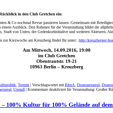
 Rückblick in den Club Gretchen ein:
en & Co nochmal Revue passieren lassen. Gemeinsam mit Beteiligten an 
inem Ausblick. Den Rahmen für die Veranstaltung bildet die alljährli
, Stadt von Unten, der Gedenkortinitiative und weiteren Akteuren, Ak
en zur Kiezwoche am Kreuzberg findet Ihr unter:
http://kreuzberger-ho
Am Mittwoch, 14.09.2016, 19:00
im Club Gretchen
Obentrautstr. 19-21
10963 Berlin – Kreuzberg
ftspolitik
,
Termin
|
Verschlagwortet mit
BImA
,
Dragonerareal
,
Dragop
erareal
,
Upstall
|
Kommentare deaktiviert
für Veranstaltung: Großer R
ale – 100% Kultur für 100% Gelände auf de