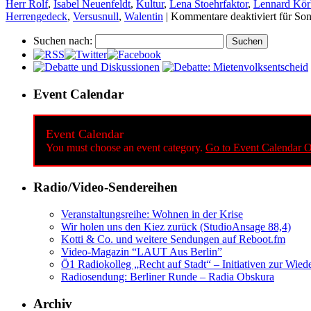
Herr Rolf
,
Isabel Neuenfeldt
,
Kultur
,
Lena Stoehrfaktor
,
Lennard Kör
Herrengedeck
,
Versusnull
,
Walentin
|
Kommentare deaktiviert
für Son
Suchen nach:
Event Calendar
Event Calendar
You must choose an event category.
Go to Event Calendar O
Radio/Video-Sendereihen
Veranstaltungsreihe: Wohnen in der Krise
Wir holen uns den Kiez zurück (StudioAnsage 88,4)
Kotti & Co. und weitere Sendungen auf Reboot.fm
Video-Magazin “LAUT Aus Berlin”
Ö1 Radiokolleg „Recht auf Stadt“ – Initiativen zur Wi
Radiosendung: Berliner Runde – Radia Obskura
Archiv