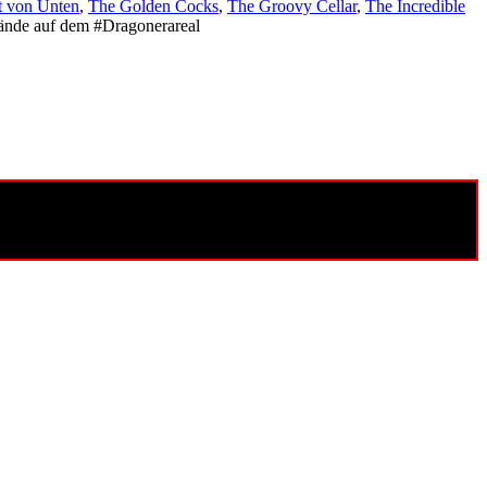
t von Unten
,
The Golden Cocks
,
The Groovy Cellar
,
The Incredible
ände auf dem #Dragonerareal