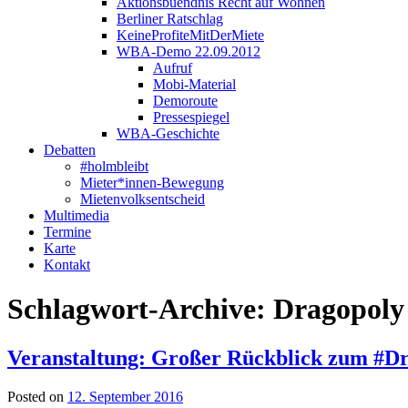
Aktionsbuendnis Recht auf Wohnen
Berliner Ratschlag
KeineProfiteMitDerMiete
WBA-Demo 22.09.2012
Aufruf
Mobi-Material
Demoroute
Pressespiegel
WBA-Geschichte
Debatten
#holmbleibt
Mieter*innen-Bewegung
Mietenvolksentscheid
Multimedia
Termine
Karte
Kontakt
Schlagwort-Archive:
Dragopoly
Veranstaltung: Großer Rückblick zum #D
Posted on
12. September 2016