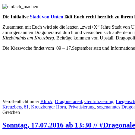
Die Initiative
Stadt von Unten
lädt Euch recht herzlich zu ihrem
Zusammen mit Euch wird sie die letzten „zwei+X“ Jahre Stadt von Unt
am sogenannten Dragonerareal durch und versuchen sich außerdem in e
Kiezbündnis am Kreuzberg
. Beiträge kommen von Upstall, Dragopolis
Die Kiezwoche findet vom 09 – 17.September statt und Information
Veröffentlicht unter
BImA
,
Dragonerareal
,
Gentrifizierung
,
Liegenscha
Kreuzberg 61
,
Kreuzberger Horn
,
Privatisierung
,
sogenanntes Dragon
Gretchen
Sonntag, 17.07.2016 ab 13:30 // #Dragon