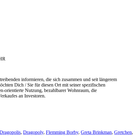
HR
etreibenden informieren, die sich zusammen und seit längerem
chten Dich / Sie für diesen Ort mit seiner spezifischen
n-orientierte Nutzung, bezahlbarer Wohnraum, die
erkaufes an Investoren.
Dragopolis
,
Dragopoly
,
Flemming Borby
,
Greta Brinkman
,
Gretchen
,