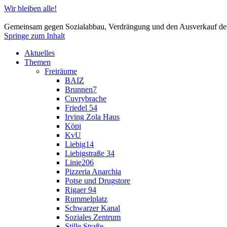
Wir bleiben alle!
Gemeinsam gegen Sozialabbau, Verdrängung und den Ausverkauf der
Springe zum Inhalt
Aktuelles
Themen
Freiräume
BAIZ
Brunnen7
Cuvrybrache
Friedel 54
Irving Zola Haus
Köpi
KvU
Liebig14
Liebigstraße 34
Linie206
Pizzeria Anarchia
Potse und Drugstore
Rigaer 94
Rummelplatz
Schwarzer Kanal
Soziales Zentrum
Stille Straße