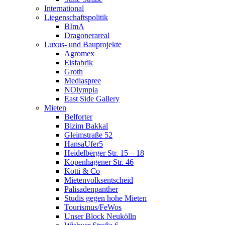
International
Liegenschaftspolitik
BImA
Dragonerareal
Luxus- und Bauprojekte
Agromex
Eisfabrik
Groth
Mediaspree
NOlympia
East Side Gallery
Mieten
Belforter
Bizim Bakkal
Gleimstraße 52
HansaUfer5
Heidelberger Str. 15 – 18
Kopenhagener Str. 46
Kotti & Co
Mietenvolksentscheid
Palisadenpanther
Studis gegen hohe Mieten
Tourismus/FeWos
Unser Block Neukölln