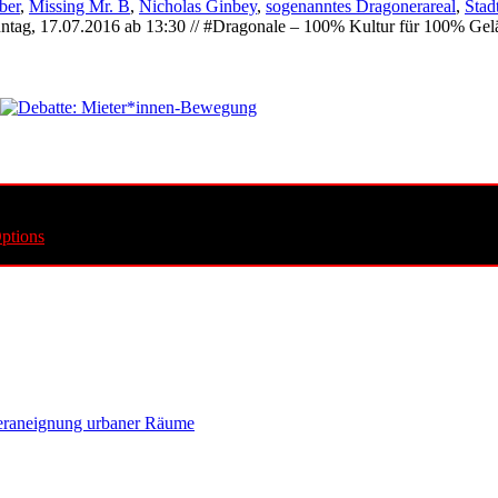
ber
,
Missing Mr. B
,
Nicholas Ginbey
,
sogenanntes Dragonerareal
,
Stad
ntag, 17.07.2016 ab 13:30 // #Dragonale – 100% Kultur für 100% Gel
ptions
ederaneignung urbaner Räume