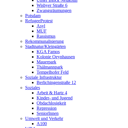
Unser Block Neukölln
Wisbyer Straße 6
Zwangsräumungen
Potsdam
RefugeeProtest
Asyl
MUF
Rassismus
Rekommunalisierung
Stadtnatur/Kleingärten
KGA Famos
Kolonie Oeynhausen
Mauerpark
Thälmannpark
Tempelhofer Feld
Soziale Infrastruktur
Berlichingenstraße 12
Soziales
Arbeit & Hartz 4
Kinder- und Jugend
Obdachlosigkeit
Repression
SeniorInnen
Umwelt und Verkehr
A100