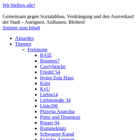
Wir bleiben alle!
Gemeinsam gegen Sozialabbau, Verdrängung und den Ausverkauf
der Stadt – Aneignen. Aufbauen. Bleiben!
Springe zum Inhalt
Aktuelles
Themen
Freiräume
BAIZ
Brunnen7
Cuvrybrache
Friedel 54
Irving Zola Haus
Köpi
KvU
Liebig14
Liebigstraße 34
Linie206
Pizzeria Anarchia
Potse und Drugstore
Rigaer 94
Rummelplatz
Schwarzer Kanal
Soziales Zentrum