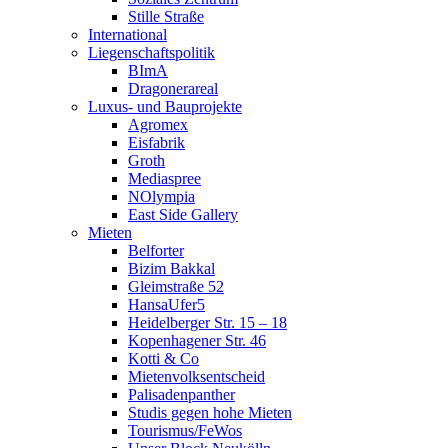
Stille Straße
International
Liegenschaftspolitik
BImA
Dragonerareal
Luxus- und Bauprojekte
Agromex
Eisfabrik
Groth
Mediaspree
NOlympia
East Side Gallery
Mieten
Belforter
Bizim Bakkal
Gleimstraße 52
HansaUfer5
Heidelberger Str. 15 – 18
Kopenhagener Str. 46
Kotti & Co
Mietenvolksentscheid
Palisadenpanther
Studis gegen hohe Mieten
Tourismus/FeWos