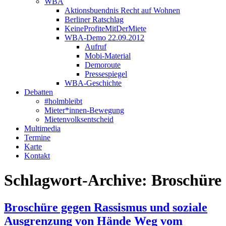
WBA
Aktionsbuendnis Recht auf Wohnen
Berliner Ratschlag
KeineProfiteMitDerMiete
WBA-Demo 22.09.2012
Aufruf
Mobi-Material
Demoroute
Pressespiegel
WBA-Geschichte
Debatten
#holmbleibt
Mieter*innen-Bewegung
Mietenvolksentscheid
Multimedia
Termine
Karte
Kontakt
Schlagwort-Archive:
Broschüre
Broschüre gegen Rassismus und soziale
Ausgrenzung von Hände Weg vom