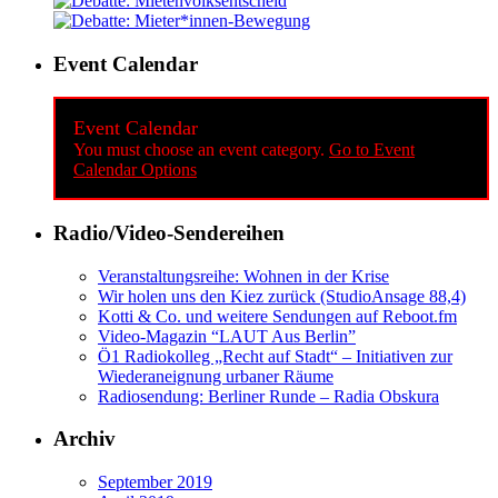
Event Calendar
Event Calendar
You must choose an event category.
Go to Event
Calendar Options
Radio/Video-Sendereihen
Veranstaltungsreihe: Wohnen in der Krise
Wir holen uns den Kiez zurück (StudioAnsage 88,4)
Kotti & Co. und weitere Sendungen auf Reboot.fm
Video-Magazin “LAUT Aus Berlin”
Ö1 Radiokolleg „Recht auf Stadt“ – Initiativen zur
Wiederaneignung urbaner Räume
Radiosendung: Berliner Runde – Radia Obskura
Archiv
September 2019