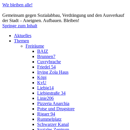
Wir bleiben alle!
Gemeinsam gegen Sozialabbau, Verdrängung und den Ausverkauf
der Stadt – Aneignen. Aufbauen. Bleiben!
Springe zum Inhalt
Aktuelles
Themen
Freiräume
BAIZ
Brunnen7
Cuvrybrache
Friedel 54
Irving Zola Haus
Köpi
KvU
Liebig14
Liebigstraße 34
Linie206
Pizzeria Anarchia
Potse und Drugstore
Rigaer 94
Rummelplatz
Schwarzer Kanal
Soziales Zentrum