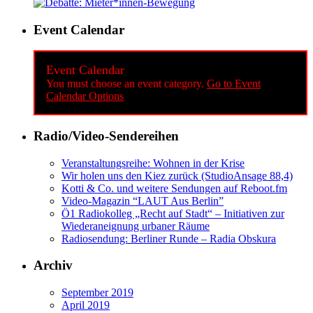
Event Calendar
Event Calendar
You must choose an event category.
Go to Event
Calendar Options
Radio/Video-Sendereihen
Veranstaltungsreihe: Wohnen in der Krise
Wir holen uns den Kiez zurück (StudioAnsage 88,4)
Kotti & Co. und weitere Sendungen auf Reboot.fm
Video-Magazin “LAUT Aus Berlin”
Ö1 Radiokolleg „Recht auf Stadt“ – Initiativen zur
Wiederaneignung urbaner Räume
Radiosendung: Berliner Runde – Radia Obskura
Archiv
September 2019
April 2019