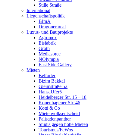
Stille Straße
International
Liegenschaftspolitik
BImA
Dragonerareal
Luxus- und Bauprojekte
Agromex
Eisfabrik
Groth
Mediaspree
NOlympia
East Side Gallery
Mieten
Belforter
Bizim Bakkal
Gleimstraße 52
HansaUfer5
Heidelberger Str. 15 – 18
Kopenhagener Str. 46
Kotti & Co
Mietenvolksentscheid
Palisadenpanther
Studis gegen hohe Mieten
Tourismus/FeWos