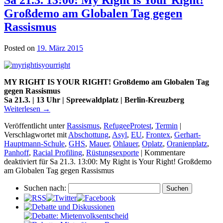
Großdemo am Globalen Tag gegen
Rassismus
Posted on
19. März 2015
MY RIGHT IS YOUR RIGHT! Großdemo am Globalen Tag
gegen Rassismus
Sa 21.3. | 13 Uhr | Spreewaldplatz | Berlin-Kreuzberg
Weiterlesen
→
Veröffentlicht unter
Rassismus
,
RefugeeProtest
,
Termin
|
Verschlagwortet mit
Abschottung
,
Asyl
,
EU
,
Frontex
,
Gerhart-
Hauptmann-Schule
,
GHS
,
Mauer
,
Ohlauer
,
Oplatz
,
Oranienplatz
,
Panhoff
,
Racial Profiling
,
Rüstungsexporte
|
Kommentare
deaktiviert
für Sa 21.3. 13:00: My Right is Your Right! Großdemo
am Globalen Tag gegen Rassismus
Suchen nach: