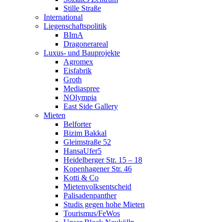
Stille Straße
International
Liegenschaftspolitik
BImA
Dragonerareal
Luxus- und Bauprojekte
Agromex
Eisfabrik
Groth
Mediaspree
NOlympia
East Side Gallery
Mieten
Belforter
Bizim Bakkal
Gleimstraße 52
HansaUfer5
Heidelberger Str. 15 – 18
Kopenhagener Str. 46
Kotti & Co
Mietenvolksentscheid
Palisadenpanther
Studis gegen hohe Mieten
Tourismus/FeWos