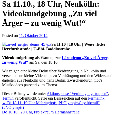
Sa 11.10., 18 Uhr, Neukölln:
Videokundgebung „Zu viel
Ärger – zu wenig Wut!“
Posted on
11. Oktober 2014
Sa 11.10 | 18 Uhr | Weise- Ecke
Herrfurthstraße | U-Bhf. Boddinstraße
Videokundgebung
als Warmup zur
Lärmdemo „Zu viel Ärger,
zu wenig Wut“
am Sa, den 18.10.
Wir zeigen eine kleine Doku über Verdrängung in Neukölln und
verschiedene kleine Videoclips zu Verdrängung und den Widerstand
dagegen aus Neukölln und ganz Berlin. Zwischendurch gibt’s
Musikvideos passend zum Thema.
Dieser Beitrag wurde unter
Aktionsphase "Verdrängung stoppen"
,
Termin
veröffentlicht. Setze ein Lesezeichen auf den
Permalink
.
←
Di 18.11. 19 Uhr Mehringhof: „N’Olympic-City überall“
(#NOlympia)
Do 16.10., 20 Uhr, Projektraum Hermannstraße: