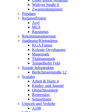
Unser Block Neukölln
Wisbyer Straße 6
Zwangsräumungen
Potsdam
RefugeeProtest
Asyl
MUF
Rassismus
Rekommunalisierung
Stadtnatur/Kleingärten
KGA Famos
Kolonie Oeynhausen
Mauerpark
Thälmannpark
Tempelhofer Feld
Soziale Infrastruktur
Berlichingenstraße 12
Soziales
Arbeit & Hartz 4
Kinder- und Jugend
Obdachlosigkeit
Repression
SeniorInnen
Umwelt und Verkehr
A100