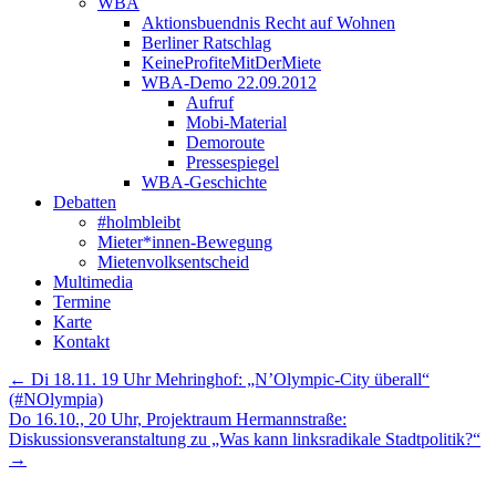
WBA
Aktionsbuendnis Recht auf Wohnen
Berliner Ratschlag
KeineProfiteMitDerMiete
WBA-Demo 22.09.2012
Aufruf
Mobi-Material
Demoroute
Pressespiegel
WBA-Geschichte
Debatten
#holmbleibt
Mieter*innen-Bewegung
Mietenvolksentscheid
Multimedia
Termine
Karte
Kontakt
←
Di 18.11. 19 Uhr Mehringhof: „N’Olympic-City überall“
(#NOlympia)
Do 16.10., 20 Uhr, Projektraum Hermannstraße:
Diskussionsveranstaltung zu „Was kann linksradikale Stadtpolitik?“
→