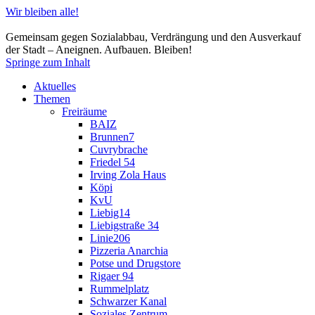
Wir bleiben alle!
Gemeinsam gegen Sozialabbau, Verdrängung und den Ausverkauf
der Stadt – Aneignen. Aufbauen. Bleiben!
Springe zum Inhalt
Aktuelles
Themen
Freiräume
BAIZ
Brunnen7
Cuvrybrache
Friedel 54
Irving Zola Haus
Köpi
KvU
Liebig14
Liebigstraße 34
Linie206
Pizzeria Anarchia
Potse und Drugstore
Rigaer 94
Rummelplatz
Schwarzer Kanal
Soziales Zentrum