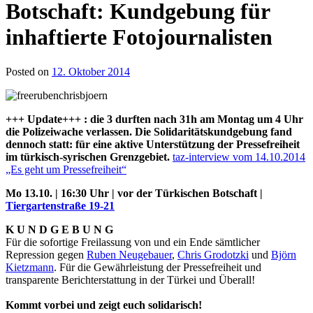
Botschaft: Kundgebung für
inhaftierte Fotojournalisten
Posted on
12. Oktober 2014
+++ Update+++ : die 3 durften nach 31h am Montag um 4 Uhr
die Polizeiwache verlassen. Die Solidaritätskundgebung fand
dennoch statt: für eine aktive Unterstützung der Pressefreiheit
im türkisch-syrischen Grenzgebiet.
taz-interview vom 14.10.2014
„Es geht um Pressefreiheit“
Mo 13.10. | 16:30 Uhr | vor der Türkischen Botschaft |
Tiergartenstraße 19-21
K U N D G E B U N G
Für die sofortige Freilassung von und ein Ende sämtlicher
Repression gegen
Ruben Neugebauer
,
Chris Grodotzki
und
Björn
Kietzmann
. Für die Gewährleistung der Pressefreiheit und
transparente Berichterstattung in der Türkei und Überall!
Kommt vorbei und zeigt euch solidarisch!