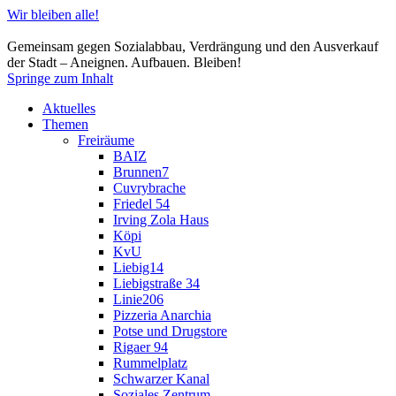
Wir bleiben alle!
Gemeinsam gegen Sozialabbau, Verdrängung und den Ausverkauf
der Stadt – Aneignen. Aufbauen. Bleiben!
Springe zum Inhalt
Aktuelles
Themen
Freiräume
BAIZ
Brunnen7
Cuvrybrache
Friedel 54
Irving Zola Haus
Köpi
KvU
Liebig14
Liebigstraße 34
Linie206
Pizzeria Anarchia
Potse und Drugstore
Rigaer 94
Rummelplatz
Schwarzer Kanal
Soziales Zentrum