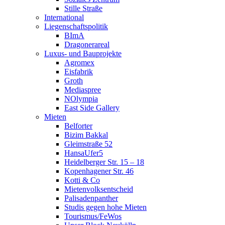
Stille Straße
International
Liegenschaftspolitik
BImA
Dragonerareal
Luxus- und Bauprojekte
Agromex
Eisfabrik
Groth
Mediaspree
NOlympia
East Side Gallery
Mieten
Belforter
Bizim Bakkal
Gleimstraße 52
HansaUfer5
Heidelberger Str. 15 – 18
Kopenhagener Str. 46
Kotti & Co
Mietenvolksentscheid
Palisadenpanther
Studis gegen hohe Mieten
Tourismus/FeWos