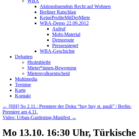
WBA
Aktionsbuendnis Recht auf Wohnen
Berliner Ratschlag
KeineProfiteMitDerMiete
WBA-Demo 22.09.2012
Aufruf
Mobi-Material
Demoroute
Pressespiegel
WBA-Geschichte
Debatten
#holmbleibt
Mieter*innen-Bewegung
Mietenvolksentscheid
Multimedia
Termine
Karte
Kontakt
←
[HH] So 2.11.: Premiere der Doku “buy buy st. pauli” | Berlin-
Premiere am 4.11.
Video: Urban-Gardening-Manifest
→
Mo 13.10. 16:30 Uhr, Türkische