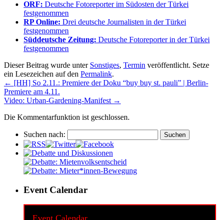
ORF:
Deutsche Fotoreporter im Südosten der Türkei
festgenommen
RP Online:
Drei deutsche Journalisten in der Türkei
festgenommen
Süddeutsche Zeitung:
Deutsche Fotoreporter in der Türkei
festgenommen
Dieser Beitrag wurde unter
Sonstiges
,
Termin
veröffentlicht. Setze
ein Lesezeichen auf den
Permalink
.
←
[HH] So 2.11.: Premiere der Doku “buy buy st. pauli” | Berlin-
Premiere am 4.11.
Video: Urban-Gardening-Manifest
→
Die Kommentarfunktion ist geschlossen.
Suchen nach:
Event Calendar
Event Calendar