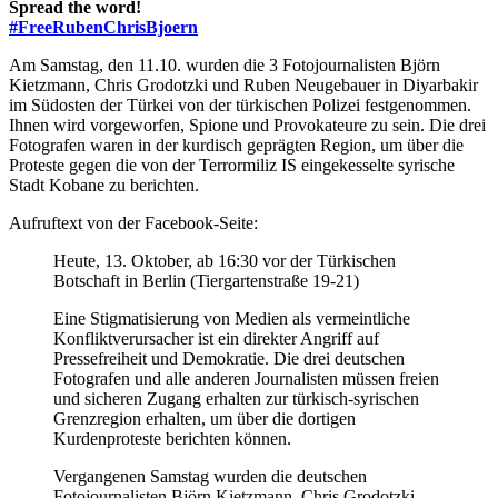
Spread the word!
#FreeRubenChrisBjoern
Am Samstag, den 11.10. wurden die 3 Fotojournalisten Björn
Kietzmann, Chris Grodotzki und Ruben Neugebauer in Diyarbakir
im Südosten der Türkei von der türkischen Polizei festgenommen.
Ihnen wird vorgeworfen, Spione und Provokateure zu sein. Die drei
Fotografen waren in der kurdisch geprägten Region, um über die
Proteste gegen die von der Terrormiliz IS eingekesselte syrische
Stadt Kobane zu berichten.
Aufruftext von der Facebook-Seite:
Heute, 13. Oktober, ab 16:30 vor der Türkischen
Botschaft in Berlin (Tiergartenstraße 19-21)
Eine Stigmatisierung von Medien als vermeintliche
Konfliktverursacher ist ein direkter Angriff auf
Pressefreiheit und Demokratie. Die drei deutschen
Fotografen und alle anderen Journalisten müssen freien
und sicheren Zugang erhalten zur türkisch-syrischen
Grenzregion erhalten, um über die dortigen
Kurdenproteste berichten können.
Vergangenen Samstag wurden die deutschen
Fotojournalisten Björn Kietzmann, Chris Grodotzki