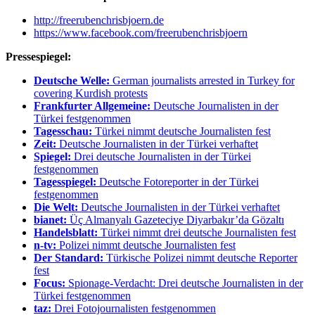
http://freerubenchrisbjoern.de
https://www.facebook.com/freerubenchrisbjoern
Pressespiegel:
Deutsche Welle:
German journalists arrested in Turkey for
covering Kurdish protests
Frankfurter Allgemeine:
Deutsche Journalisten in der
Türkei festgenommen
Tagesschau:
Türkei nimmt deutsche Journalisten fest
Zeit:
Deutsche Journalisten in der Türkei verhaftet
Spiegel:
Drei deutsche Journalisten in der Türkei
festgenommen
Tagesspiegel:
Deutsche Fotoreporter in der Türkei
festgenommen
Die Welt:
Deutsche Journalisten in der Türkei verhaftet
bianet:
Üç Almanyalı Gazeteciye Diyarbakır’da Gözaltı
Handelsblatt:
Türkei nimmt drei deutsche Journalisten fest
n-tv:
Polizei nimmt deutsche Journalisten fest
Der Standard:
Türkische Polizei nimmt deutsche Reporter
fest
Focus:
Spionage-Verdacht: Drei deutsche Journalisten in der
Türkei festgenommen
taz:
Drei Fotojournalisten festgenommen