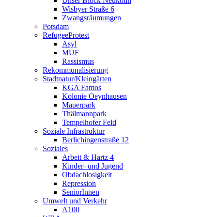
Unser Block Neukölln
Wisbyer Straße 6
Zwangsräumungen
Potsdam
RefugeeProtest
Asyl
MUF
Rassismus
Rekommunalisierung
Stadtnatur/Kleingärten
KGA Famos
Kolonie Oeynhausen
Mauerpark
Thälmannpark
Tempelhofer Feld
Soziale Infrastruktur
Berlichingenstraße 12
Soziales
Arbeit & Hartz 4
Kinder- und Jugend
Obdachlosigkeit
Repression
SeniorInnen
Umwelt und Verkehr
A100