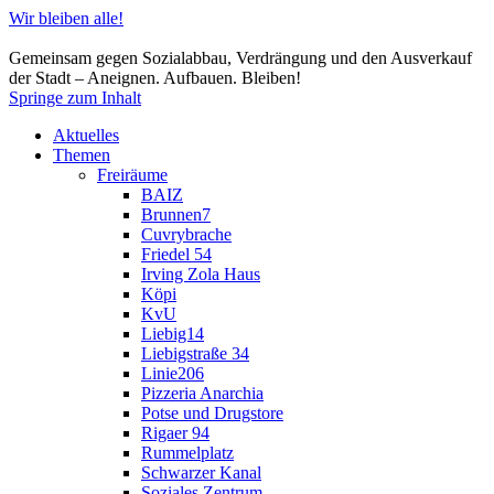
Wir bleiben alle!
Gemeinsam gegen Sozialabbau, Verdrängung und den Ausverkauf
der Stadt – Aneignen. Aufbauen. Bleiben!
Springe zum Inhalt
Aktuelles
Themen
Freiräume
BAIZ
Brunnen7
Cuvrybrache
Friedel 54
Irving Zola Haus
Köpi
KvU
Liebig14
Liebigstraße 34
Linie206
Pizzeria Anarchia
Potse und Drugstore
Rigaer 94
Rummelplatz
Schwarzer Kanal
Soziales Zentrum