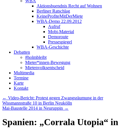
WBA
Aktionsbuendnis Recht auf Wohnen
Berliner Ratschlag
KeineProfiteMitDerMiete
WBA-Demo 22.09.2012
Aufruf
Mobi-Material
Demoroute
Pressespiegel
WBA-Geschichte
Debatten
#holmbleibt
Mieter*innen-Bewegung
Mietenvolksentscheid
Multimedia
Termine
Karte
Kontakt
←
Video-Bericht: Protest gegen Zwangsräumung in der
Wissmannstraße 10 in Berlin Neukölln
Mai-Baustelle 2014 in Neuruppin
→
Spanien: „Corrala Utopia“ in