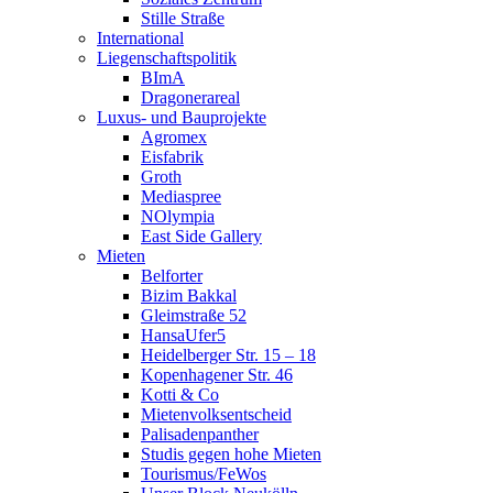
Stille Straße
International
Liegenschaftspolitik
BImA
Dragonerareal
Luxus- und Bauprojekte
Agromex
Eisfabrik
Groth
Mediaspree
NOlympia
East Side Gallery
Mieten
Belforter
Bizim Bakkal
Gleimstraße 52
HansaUfer5
Heidelberger Str. 15 – 18
Kopenhagener Str. 46
Kotti & Co
Mietenvolksentscheid
Palisadenpanther
Studis gegen hohe Mieten
Tourismus/FeWos