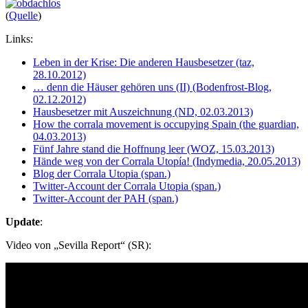
(
Quelle
)
Links:
Leben in der Krise: Die anderen Hausbesetzer (taz,
28.10.2012)
… denn die Häuser gehören uns (II) (Bodenfrost-Blog,
02.12.2012)
Hausbesetzer mit Auszeichnung (ND, 02.03.2013)
How the corrala movement is occupying Spain (the guardian,
04.03.2013)
Fünf Jahre stand die Hoffnung leer (WOZ, 15.03.2013)
Hände weg von der Corrala Utopía! (Indymedia, 20.05.2013)
Blog der Corrala Utopia (span.)
Twitter-Account der Corrala Utopia (span.)
Twitter-Account der PAH (span.)
Update
:
Video von „Sevilla Report“ (SR):