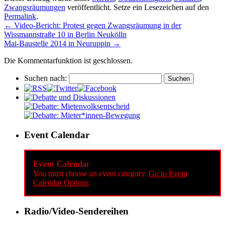
Zwangsräumungen
veröffentlicht. Setze ein Lesezeichen auf den
Permalink
.
←
Video-Bericht: Protest gegen Zwangsräumung in der
Wissmannstraße 10 in Berlin Neukölln
Mai-Baustelle 2014 in Neuruppin
→
Die Kommentarfunktion ist geschlossen.
Suchen nach:
Event Calendar
Event Calendar
You must choose an event category.
Go to Event
Calendar Options
Radio/Video-Sendereihen