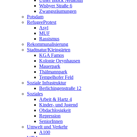
Unser Block Neukölln
Wisbyer Straße 6
Zwangsräumungen
Potsdam
RefugeeProtest
Asyl
MUF
Rassismus
Rekommunalisierung
Stadtnatur/Kleingärten
KGA Famos
Kolonie Oeynhausen
Mauerpark
Thälmannpark
Tempelhofer Feld
Soziale Infrastruktur
Berlichingenstraße 12
Soziales
Arbeit & Hartz 4
Kinder- und Jugend
Obdachlosigkeit
Repression
SeniorInnen
Umwelt und Verkehr
A100