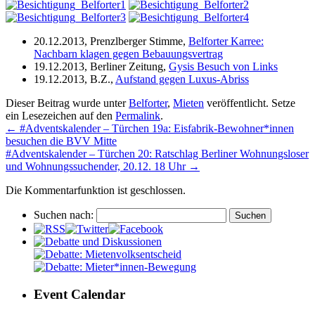
20.12.2013, Prenzlberger Stimme,
Belforter Karree:
Nachbarn klagen gegen Bebauungsvertrag
19.12.2013, Berliner Zeitung,
Gysis Besuch von Links
19.12.2013, B.Z.,
Aufstand gegen Luxus-Abriss
Dieser Beitrag wurde unter
Belforter
,
Mieten
veröffentlicht. Setze
ein Lesezeichen auf den
Permalink
.
←
#Adventskalender – Türchen 19a: Eisfabrik-Bewohner*innen
besuchen die BVV Mitte
#Adventskalender – Türchen 20: Ratschlag Berliner Wohnungsloser
und Wohnungssuchender, 20.12. 18 Uhr
→
Die Kommentarfunktion ist geschlossen.
Suchen nach:
Event Calendar