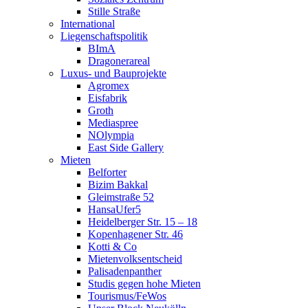
Stille Straße
International
Liegenschaftspolitik
BImA
Dragonerareal
Luxus- und Bauprojekte
Agromex
Eisfabrik
Groth
Mediaspree
NOlympia
East Side Gallery
Mieten
Belforter
Bizim Bakkal
Gleimstraße 52
HansaUfer5
Heidelberger Str. 15 – 18
Kopenhagener Str. 46
Kotti & Co
Mietenvolksentscheid
Palisadenpanther
Studis gegen hohe Mieten
Tourismus/FeWos