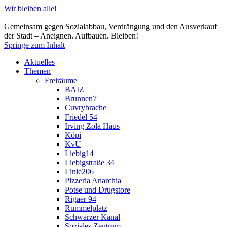
Wir bleiben alle!
Gemeinsam gegen Sozialabbau, Verdrängung und den Ausverkauf
der Stadt – Aneignen. Aufbauen. Bleiben!
Springe zum Inhalt
Aktuelles
Themen
Freiräume
BAIZ
Brunnen7
Cuvrybrache
Friedel 54
Irving Zola Haus
Köpi
KvU
Liebig14
Liebigstraße 34
Linie206
Pizzeria Anarchia
Potse und Drugstore
Rigaer 94
Rummelplatz
Schwarzer Kanal
Soziales Zentrum