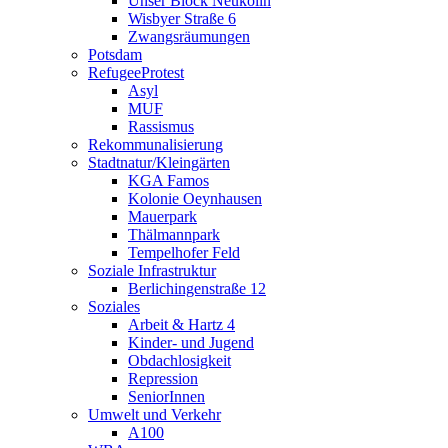
Unser Block Neukölln
Wisbyer Straße 6
Zwangsräumungen
Potsdam
RefugeeProtest
Asyl
MUF
Rassismus
Rekommunalisierung
Stadtnatur/Kleingärten
KGA Famos
Kolonie Oeynhausen
Mauerpark
Thälmannpark
Tempelhofer Feld
Soziale Infrastruktur
Berlichingenstraße 12
Soziales
Arbeit & Hartz 4
Kinder- und Jugend
Obdachlosigkeit
Repression
SeniorInnen
Umwelt und Verkehr
A100