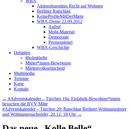
WBA
Aktionsbuendnis Recht auf Wohnen
Berliner Ratschlag
KeineProfiteMitDerMiete
WBA-Demo 22.09.2012
Aufruf
Mobi-Material
Demoroute
Pressespiegel
WBA-Geschichte
Debatten
#holmbleibt
Mieter*innen-Bewegung
Mietenvolksentscheid
Multimedia
Termine
Karte
Kontakt
←
#Adventskalender – Türchen 19a: Eisfabrik-Bewohner*innen
besuchen die BVV Mitte
#Adventskalender – Türchen 20: Ratschlag Berliner Wohnungsloser
und Wohnungssuchender, 20.12. 18 Uhr
→
Das neue „Kolle Belle“