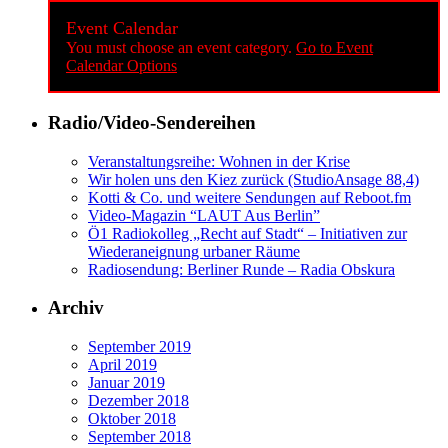
Event Calendar
You must choose an event category.
Go to Event
Calendar Options
Radio/Video-Sendereihen
Veranstaltungsreihe: Wohnen in der Krise
Wir holen uns den Kiez zurück (StudioAnsage 88,4)
Kotti & Co. und weitere Sendungen auf Reboot.fm
Video-Magazin “LAUT Aus Berlin”
Ö1 Radiokolleg „Recht auf Stadt“ – Initiativen zur
Wiederaneignung urbaner Räume
Radiosendung: Berliner Runde – Radia Obskura
Archiv
September 2019
April 2019
Januar 2019
Dezember 2018
Oktober 2018
September 2018