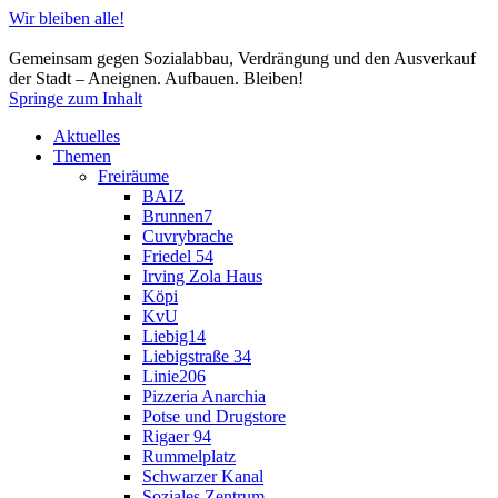
Wir bleiben alle!
Gemeinsam gegen Sozialabbau, Verdrängung und den Ausverkauf
der Stadt – Aneignen. Aufbauen. Bleiben!
Springe zum Inhalt
Aktuelles
Themen
Freiräume
BAIZ
Brunnen7
Cuvrybrache
Friedel 54
Irving Zola Haus
Köpi
KvU
Liebig14
Liebigstraße 34
Linie206
Pizzeria Anarchia
Potse und Drugstore
Rigaer 94
Rummelplatz
Schwarzer Kanal
Soziales Zentrum