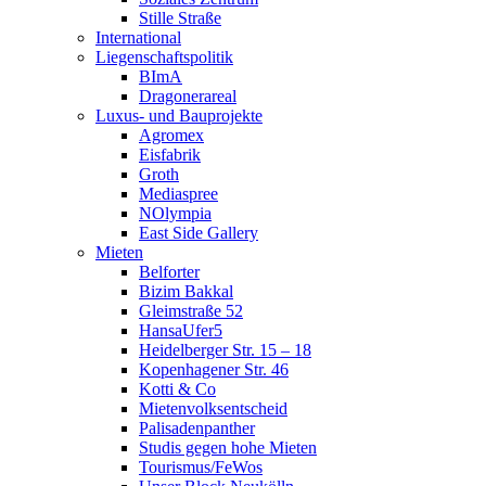
Stille Straße
International
Liegenschaftspolitik
BImA
Dragonerareal
Luxus- und Bauprojekte
Agromex
Eisfabrik
Groth
Mediaspree
NOlympia
East Side Gallery
Mieten
Belforter
Bizim Bakkal
Gleimstraße 52
HansaUfer5
Heidelberger Str. 15 – 18
Kopenhagener Str. 46
Kotti & Co
Mietenvolksentscheid
Palisadenpanther
Studis gegen hohe Mieten
Tourismus/FeWos