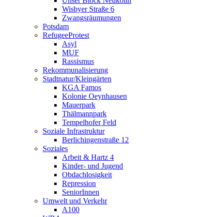
Unser Block Neukölln
Wisbyer Straße 6
Zwangsräumungen
Potsdam
RefugeeProtest
Asyl
MUF
Rassismus
Rekommunalisierung
Stadtnatur/Kleingärten
KGA Famos
Kolonie Oeynhausen
Mauerpark
Thälmannpark
Tempelhofer Feld
Soziale Infrastruktur
Berlichingenstraße 12
Soziales
Arbeit & Hartz 4
Kinder- und Jugend
Obdachlosigkeit
Repression
SeniorInnen
Umwelt und Verkehr
A100