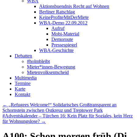
WBA
Aktionsbuendnis Recht auf Wohnen
Berliner Ratschlag
KeineProfiteMitDerMiete
WBA-Demo 22.09.2012
Aufruf
Mobi-Material
Demoroute
Pressespiegel
WBA-Geschichte
Debatten
#holmbleibt
Mieter*innen-Bewegung
Mietenvolksentscheid
Multimedia
Termine
Karte
Kontakt
←
„Refugees Welcome!“ Solidarisches Großtransparent an
Schornstein zwischen Ostkreuz und Treptower Park
#Adventskalender – Türchen 16: Kein Platz für Soziales, kein Herz
für Wohnungslose?
→
A100: Schon morgen früh (Di