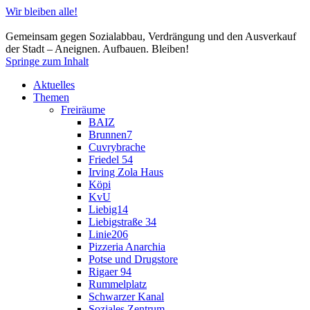
Wir bleiben alle!
Gemeinsam gegen Sozialabbau, Verdrängung und den Ausverkauf
der Stadt – Aneignen. Aufbauen. Bleiben!
Springe zum Inhalt
Aktuelles
Themen
Freiräume
BAIZ
Brunnen7
Cuvrybrache
Friedel 54
Irving Zola Haus
Köpi
KvU
Liebig14
Liebigstraße 34
Linie206
Pizzeria Anarchia
Potse und Drugstore
Rigaer 94
Rummelplatz
Schwarzer Kanal
Soziales Zentrum