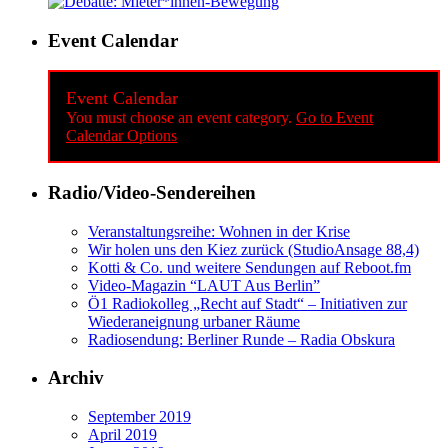
Event Calendar
Event Calendar
You must choose an event category.
Go to Event
Calendar Options
Radio/Video-Sendereihen
Veranstaltungsreihe: Wohnen in der Krise
Wir holen uns den Kiez zurück (StudioAnsage 88,4)
Kotti & Co. und weitere Sendungen auf Reboot.fm
Video-Magazin “LAUT Aus Berlin”
Ö1 Radiokolleg „Recht auf Stadt“ – Initiativen zur
Wiederaneignung urbaner Räume
Radiosendung: Berliner Runde – Radia Obskura
Archiv
September 2019
April 2019