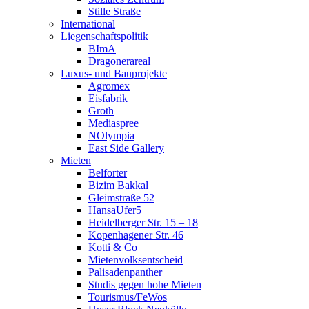
Stille Straße
International
Liegenschaftspolitik
BImA
Dragonerareal
Luxus- und Bauprojekte
Agromex
Eisfabrik
Groth
Mediaspree
NOlympia
East Side Gallery
Mieten
Belforter
Bizim Bakkal
Gleimstraße 52
HansaUfer5
Heidelberger Str. 15 – 18
Kopenhagener Str. 46
Kotti & Co
Mietenvolksentscheid
Palisadenpanther
Studis gegen hohe Mieten
Tourismus/FeWos