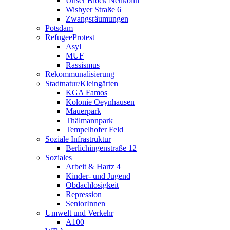
Unser Block Neukölln
Wisbyer Straße 6
Zwangsräumungen
Potsdam
RefugeeProtest
Asyl
MUF
Rassismus
Rekommunalisierung
Stadtnatur/Kleingärten
KGA Famos
Kolonie Oeynhausen
Mauerpark
Thälmannpark
Tempelhofer Feld
Soziale Infrastruktur
Berlichingenstraße 12
Soziales
Arbeit & Hartz 4
Kinder- und Jugend
Obdachlosigkeit
Repression
SeniorInnen
Umwelt und Verkehr
A100