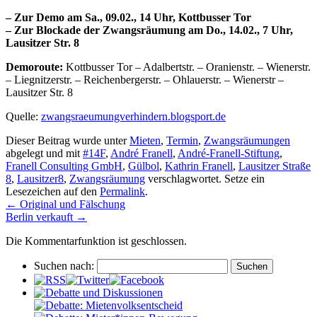
– Zur Demo am Sa., 09.02., 14 Uhr, Kottbusser Tor
– Zur Blockade der Zwangsräumung am Do., 14.02., 7 Uhr,
Lausitzer Str. 8
Demoroute:
Kottbusser Tor – Adalbertstr. – Oranienstr. – Wienerstr.
– Liegnitzerstr. – Reichenbergerstr. – Ohlauerstr. – Wienerstr –
Lausitzer Str. 8
Quelle:
zwangsraeumungverhindern.blogsport.de
Dieser Beitrag wurde unter
Mieten
,
Termin
,
Zwangsräumungen
abgelegt und mit
#14F
,
André Franell
,
André-Franell-Stiftung
,
Franell Consulting GmbH
,
Gülbol
,
Kathrin Franell
,
Lausitzer Straße
8
,
Lausitzer8
,
Zwangsräumung
verschlagwortet. Setze ein
Lesezeichen auf den
Permalink
.
←
Original und Fälschung
Berlin verkauft
→
Die Kommentarfunktion ist geschlossen.
Suchen nach: