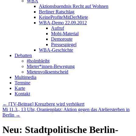
WBA
Aktionsbuendnis Recht auf Wohnen
Berliner Ratschlag
KeineProfiteMitDerMiete
WBA-Demo 22.09.2012
Aufruf
Mobi-Material
Demoroute
Pressespiegel
WBA-Geschichte
Debatten
#holmbleibt
Mieter*innen-Bewegung
Mietenvolksentscheid
Multimedia
Termine
Karte
Kontakt
←
[TV-Beitrag] Kreuzberg wird verhökert
Mi 11.3., 13 Uhr, Oranienplatz: Aktion gegen das Ateliersterben in
Berlin
→
Neu: Stadtpolitische Berlin-