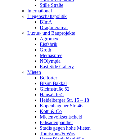
Stille Straße
International
Liegenschaftspolitik
BImA
Dragonerareal
Luxus- und Bauprojekte
Agromex
Eisfabrik
Groth
Mediaspree
NOlympia
East Side Gallery
Mieten
Belforter
Bizim Bakkal
Gleimstraße 52
HansaUfer5
Heidelberger Str. 15 – 18
Kopenhagener Str. 46
Kotti & Co
Mietenvolksentscheid
Palisadenpanther
Studis gegen hohe Mieten
Tourismus/FeWos