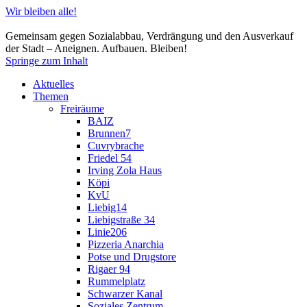
Wir bleiben alle!
Gemeinsam gegen Sozialabbau, Verdrängung und den Ausverkauf
der Stadt – Aneignen. Aufbauen. Bleiben!
Springe zum Inhalt
Aktuelles
Themen
Freiräume
BAIZ
Brunnen7
Cuvrybrache
Friedel 54
Irving Zola Haus
Köpi
KvU
Liebig14
Liebigstraße 34
Linie206
Pizzeria Anarchia
Potse und Drugstore
Rigaer 94
Rummelplatz
Schwarzer Kanal
Soziales Zentrum