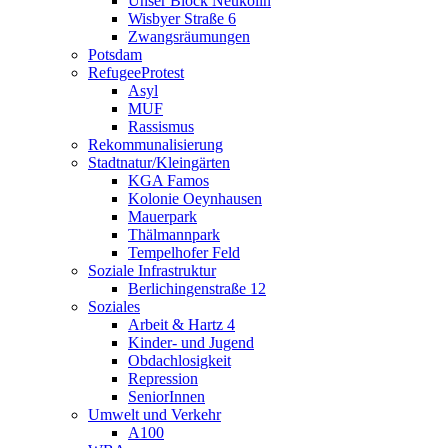
Unser Block Neukölln
Wisbyer Straße 6
Zwangsräumungen
Potsdam
RefugeeProtest
Asyl
MUF
Rassismus
Rekommunalisierung
Stadtnatur/Kleingärten
KGA Famos
Kolonie Oeynhausen
Mauerpark
Thälmannpark
Tempelhofer Feld
Soziale Infrastruktur
Berlichingenstraße 12
Soziales
Arbeit & Hartz 4
Kinder- und Jugend
Obdachlosigkeit
Repression
SeniorInnen
Umwelt und Verkehr
A100