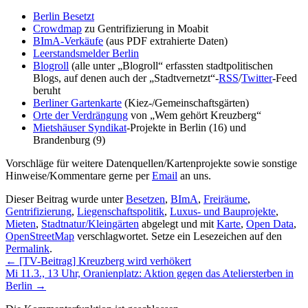
Berlin Besetzt
Crowdmap
zu Gentrifizierung in Moabit
BImA-Verkäufe
(aus PDF extrahierte Daten)
Leerstandsmelder Berlin
Blogroll
(alle unter „Blogroll“ erfassten stadtpolitischen
Blogs, auf denen auch der „Stadtvernetzt“-
RSS
/
Twitter
-Feed
beruht
Berliner Gartenkarte
(Kiez-/Gemeinschaftsgärten)
Orte der Verdrängung
von „Wem gehört Kreuzberg“
Mietshäuser Syndikat
-Projekte in Berlin (16) und
Brandenburg (9)
Vorschläge für weitere Datenquellen/Kartenprojekte sowie sonstige
Hinweise/Kommentare gerne per
Email
an uns.
Dieser Beitrag wurde unter
Besetzen
,
BImA
,
Freiräume
,
Gentrifizierung
,
Liegenschaftspolitik
,
Luxus- und Bauprojekte
,
Mieten
,
Stadtnatur/Kleingärten
abgelegt und mit
Karte
,
Open Data
,
OpenStreetMap
verschlagwortet. Setze ein Lesezeichen auf den
Permalink
.
←
[TV-Beitrag] Kreuzberg wird verhökert
Mi 11.3., 13 Uhr, Oranienplatz: Aktion gegen das Ateliersterben in
Berlin
→